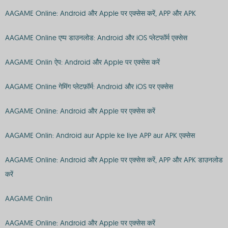
AAGAME Online: Android और Apple पर एक्सेस करें, APP और APK
AAGAME Online एप्प डाउनलोड: Android और iOS प्लेटफॉर्म एक्सेस
AAGAME Onlin ऐप: Android और Apple पर एक्सेस करें
AAGAME Online गेमिंग प्लेटफ़ॉर्म: Android और iOS पर एक्सेस
AAGAME Online: Android और Apple पर एक्सेस करें
AAGAME Onlin: Android aur Apple ke liye APP aur APK एक्सेस
AAGAME Online: Android और Apple पर एक्सेस करें, APP और APK डाउनलोड
करें
AAGAME Onlin
AAGAME Online: Android और Apple पर एक्सेस करें