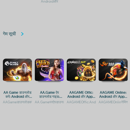
Androidऔर
गेम सूची
AA Game डाउनलोड
AA.Game ऐप
AAGAME Offic:
AAGAME Online:
करें: Android और
डाउनलोड गाइड:
Android और Apple
Android और Apple
iOS के लिए मुफ्त गेमिंग
Android और iOS
के लिए ऐप डाउनलोड
पर एक्सेस करें, APP
AAGameडाउनलोडकरें:AndroidऔरiOSकेलिएमुफ्तगेमिंगऐपAAGame:AndroidऔरiOSकेलिएमुफ्त
AA.Gameपरऐपडाउनलोडऔरगेमिंगअनुभव
AAGAMEOffic:AndroidऔरiOSकेलिएऐपडाउन
AAGAMEOnlinगेमिंगप्
एप
प्लेटफ़ॉर्म पर आसान
गाइड
और APK डाउनलोड
एक्सेस
करें