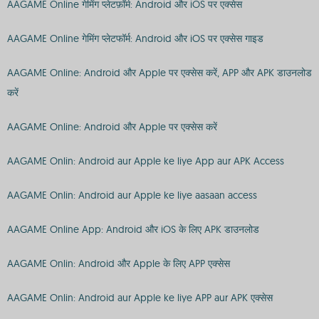
AAGAME Online गेमिंग प्लेटफ़ॉर्म: Android और iOS पर एक्सेस
AAGAME Online गेमिंग प्लेटफॉर्म: Android और iOS पर एक्सेस गाइड
AAGAME Online: Android और Apple पर एक्सेस करें, APP और APK डाउनलोड
करें
AAGAME Online: Android और Apple पर एक्सेस करें
AAGAME Onlin: Android aur Apple ke liye App aur APK Access
AAGAME Onlin: Android aur Apple ke liye aasaan access
AAGAME Online App: Android और iOS के लिए APK डाउनलोड
AAGAME Onlin: Android और Apple के लिए APP एक्सेस
AAGAME Onlin: Android aur Apple ke liye APP aur APK एक्सेस