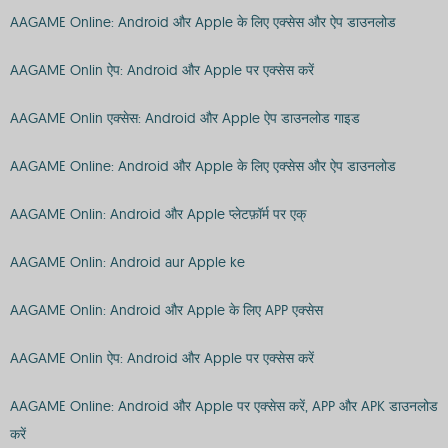
AAGAME Online: Android और Apple के लिए एक्सेस और ऐप डाउनलोड
AAGAME Onlin ऐप: Android और Apple पर एक्सेस करें
AAGAME Onlin एक्सेस: Android और Apple ऐप डाउनलोड गाइड
AAGAME Online: Android और Apple के लिए एक्सेस और ऐप डाउनलोड
AAGAME Onlin: Android और Apple प्लेटफ़ॉर्म पर एक्
AAGAME Onlin: Android aur Apple ke
AAGAME Onlin: Android और Apple के लिए APP एक्सेस
AAGAME Onlin ऐप: Android और Apple पर एक्सेस करें
AAGAME Online: Android और Apple पर एक्सेस करें, APP और APK डाउनलोड
करें