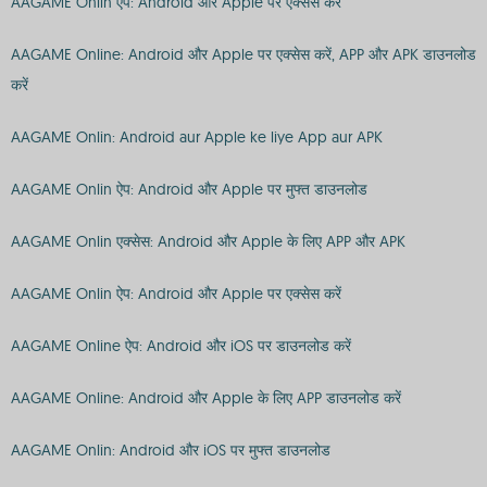
AAGAME Onlin ऐप: Android और Apple पर एक्सेस करें
AAGAME Online: Android और Apple पर एक्सेस करें, APP और APK डाउनलोड
करें
AAGAME Onlin: Android aur Apple ke liye App aur APK
AAGAME Onlin ऐप: Android और Apple पर मुफ्त डाउनलोड
AAGAME Onlin एक्सेस: Android और Apple के लिए APP और APK
AAGAME Onlin ऐप: Android और Apple पर एक्सेस करें
AAGAME Online ऐप: Android और iOS पर डाउनलोड करें
AAGAME Online: Android और Apple के लिए APP डाउनलोड करें
AAGAME Onlin: Android और iOS पर मुफ्त डाउनलोड