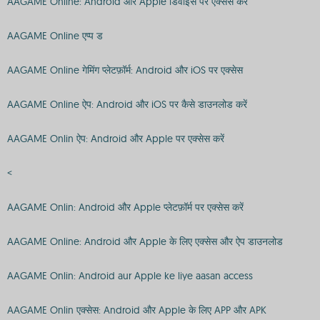
AAGAME Online: Android और Apple डिवाइस पर एक्सेस करें
AAGAME Online एप्प ड
AAGAME Online गेमिंग प्लेटफ़ॉर्म: Android और iOS पर एक्सेस
AAGAME Online ऐप: Android और iOS पर कैसे डाउनलोड करें
AAGAME Onlin ऐप: Android और Apple पर एक्सेस करें
<
AAGAME Onlin: Android और Apple प्लेटफ़ॉर्म पर एक्सेस करें
AAGAME Online: Android और Apple के लिए एक्सेस और ऐप डाउनलोड
AAGAME Onlin: Android aur Apple ke liye aasan access
AAGAME Onlin एक्सेस: Android और Apple के लिए APP और APK