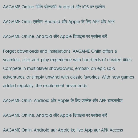
AAGAME Online गेमिंग प्लेटफॉर्म: Android और iOS पर एक्सेस
AAGAME Onlin एक्सेस: Android और Apple के लिए APP और APK
AAGAME Online: Android और Apple डिवाइस पर एक्सेस करें
Forget downloads and installations. AAGAME Onlin offers a
seamless, click-and-play experience with hundreds of curated titles.
Compete in multiplayer showdowns, embark on epic solo
adventures, or simply unwind with classic favorites. With new games
added regularly, the excitement never ends.
AAGAME Onlin: Android और Apple के लिए एक्सेस और APP डाउनलोड
AAGAME Online: Android और Apple डिवाइस पर एक्सेस करें
AAGAME Onlin: Android aur Apple ke liye App aur APK Access