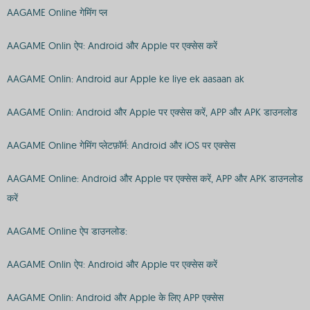
AAGAME Online गेमिंग प्ल
AAGAME Onlin ऐप: Android और Apple पर एक्सेस करें
AAGAME Onlin: Android aur Apple ke liye ek aasaan ak
AAGAME Onlin: Android और Apple पर एक्सेस करें, APP और APK डाउनलोड
AAGAME Online गेमिंग प्लेटफ़ॉर्म: Android और iOS पर एक्सेस
AAGAME Online: Android और Apple पर एक्सेस करें, APP और APK डाउनलोड
करें
AAGAME Online ऐप डाउनलोड:
AAGAME Onlin ऐप: Android और Apple पर एक्सेस करें
AAGAME Onlin: Android और Apple के लिए APP एक्सेस