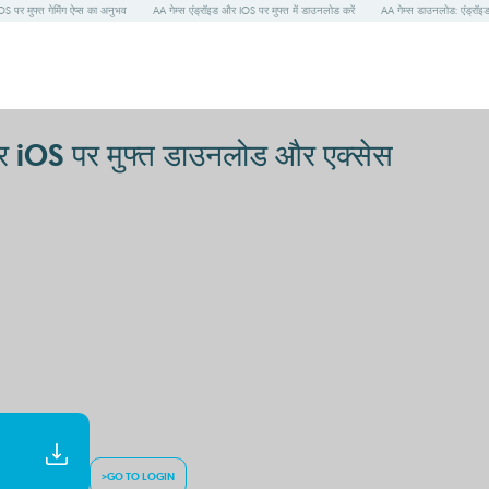
 पर मुफ्त गेमिंग ऐप्स का अनुभव
AA गेम्स एंड्रॉइड और IOS पर मुफ्त में डाउनलोड करें
AA गेम्स डाउनलोड: एंड्रॉइड
OS पर मुफ्त डाउनलोड और एक्सेस
>GO TO LOGIN