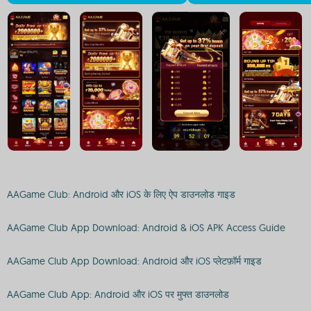
AAGame Club: Android और iOS के लिए ऐप डाउनलोड गाइड
AAGame Club App Download: Android & iOS APK Access Guide
AAGame Club App Download: Android और iOS प्लेटफ़ॉर्म गाइड
AAGame Club App: Android और iOS पर मुफ्त डाउनलोड