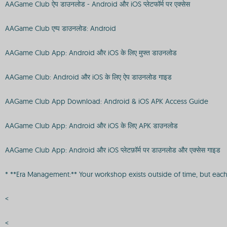
AAGame Club ऐप डाउनलोड - Android और iOS प्लेटफॉर्म पर एक्सेस
AAGame Club एप्प डाउनलोड: Android
AAGame Club App: Android और iOS के लिए मुफ्त डाउनलोड
AAGame Club: Android और iOS के लिए ऐप डाउनलोड गाइड
AAGame Club App Download: Android & iOS APK Access Guide
AAGame Club App: Android और iOS के लिए APK डाउनलोड
AAGame Club App: Android और iOS प्लेटफ़ॉर्म पर डाउनलोड और एक्सेस गाइड
* **Era Management:** Your workshop exists outside of time, but each 
<
<