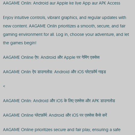
AAGAME Onlin: Android aur Apple ke liye App aur APK Access
Enjoy intuitive controls, vibrant graphics, and regular updates with
new content. AAGAME Onlin prioritizes a smooth, secure, and fair
gaming environment for all. Log in, choose your adventure, and let
the games begin!
AAGAME Online ऐप: Android और Apple पर गेमिंग एक्सेस
AAGAME Onlin ऐप डाउनलोड: Android और iOS प्लेटफ़ॉर्म गाइड
<
AAGAME Onlin: Android और iOS के लिए एक्सेस और APK डाउनलोड
AAGAME Online प्लेटफ़ॉर्म: Android और iOS पर एक्सेस कैसे करें
AAGAME Online prioritizes secure and fair play, ensuring a safe