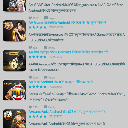
AA.GAME:Stor-AndroidऔरiOSकेलिएमुफ्तऐपडाउनलोडAA.GAME:Stor-
AndroidऔरiOSकेलिएमुफ्तगेमडाउनलो
1031
Reply
AA Game डाउनलोड: Android और iOS के लिए मुफ्त गेमिंग ऐप
1771804050
AAगेम्सडाउनलोड:AndroidऔरiOSपरमुफ्तगेमिंगएप्सAAGameएप्पडाउनलोड:A
ndroidऔरiOSप्लेटफ़ॉर्मपरग
886
Reply
AA गेम्स एंड्रॉइड और iOS पर मुफ्त में खेलने के लिए डाउनलोड करें
1771967823
AAगेम्स:AndroidऔरiOSपरमुफ्तगेमिंगऐप्सAAगेम्स:AndroidऔरiOSपरमुफ्तगेमिं
गकाआनंदAAगेम्सडाउनल
809
Reply
AA गेम्स: Android और iOS पर मुफ्त गेमिंग का आनंद
1772140991
AAगेम्स:एंड्रॉइडऔरiOSपरमुफ्तगेमिंगकाआनंदAAGame:AndroidऔरiOSपरमु
फ्तडाउनलोडऔरएक्सेसगाइडAAग
272
Reply
AAgameApk: Android और iOS के लिए मुफ्त गेम डाउनलोड
1772233270
AAgameApk:AndroidऔरiOSकेलिएमुफ्तगेमडाउनलोडएपीके