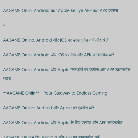
AAGAME Onlin: Android aur Apple ke liye APP aur APK एक्सेस
<
AAGAME Online: Android और iOS पर डाउनलोड करें और खेलें
AAGAME Onlin: Android और iOS पर ऐप्स और APK डाउनलोड करें
AAGAME Onlin: Android और Apple प्लेटफ़ॉर्म पर एक्सेस और APP डाउनलोड
गाइड
**AAGAME Onlin** – Your Gateway to Endless Gaming
AAGAME Online: Android और Apple पर एक्सेस करें
AAGAME Onlin: Android और Apple के लिए एक्सेस और APP डाउनलोड
AAGAME Online ऐप: Android और iOS पर डाउनलोड करें