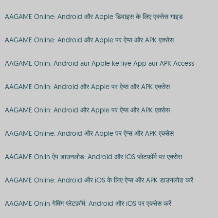
AAGAME Online: Android और Apple डिवाइस के लिए एक्सेस गाइड
AAGAME Online: Android और Apple पर ऐप्स और APK एक्सेस
AAGAME Onlin: Android aur Apple ke liye App aur APK Access
AAGAME Onlin: Android और Apple पर ऐप्स और APK एक्सेस
AAGAME Onlin: Android और Apple पर ऐप्स और APK एक्सेस
AAGAME Online: Android और Apple पर ऐप्स और APK एक्सेस
AAGAME Onlin ऐप डाउनलोड: Android और iOS प्लेटफ़ॉर्म पर एक्सेस
AAGAME Online: Android और iOS के लिए ऐप्स और APK डाउनलोड करें
AAGAME Onlin गेमिंग प्लेटफ़ॉर्म: Android और iOS पर एक्सेस करें