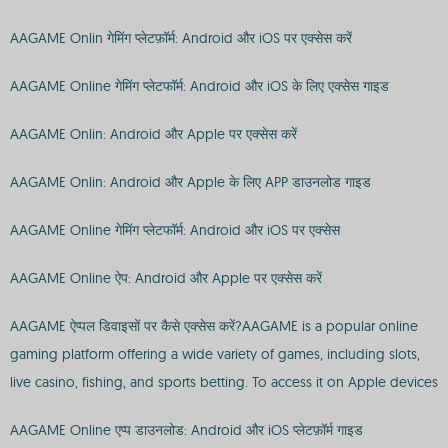
AAGAME Onlin गेमिंग प्लेटफ़ॉर्म: Android और iOS पर एक्सेस करें
AAGAME Online गेमिंग प्लेटफॉर्म: Android और iOS के लिए एक्सेस गाइड
AAGAME Onlin: Android और Apple पर एक्सेस करें
AAGAME Onlin: Android और Apple के लिए APP डाउनलोड गाइड
AAGAME Online गेमिंग प्लेटफॉर्म: Android और iOS पर एक्सेस
AAGAME Online ऐप: Android और Apple पर एक्सेस करें
AAGAME ऐप्पल डिवाइसों पर कैसे एक्सेस करें?AAGAME is a popular online
gaming platform offering a wide variety of games, including slots,
live casino, fishing, and sports betting. To access it on Apple devices
AAGAME Online एप्प डाउनलोड: Android और iOS प्लेटफ़ॉर्म गाइड