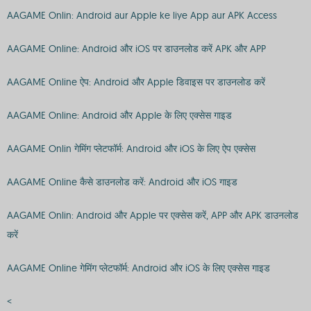
AAGAME Onlin: Android aur Apple ke liye App aur APK Access
AAGAME Online: Android और iOS पर डाउनलोड करें APK और APP
AAGAME Online ऐप: Android और Apple डिवाइस पर डाउनलोड करें
AAGAME Online: Android और Apple के लिए एक्सेस गाइड
AAGAME Onlin गेमिंग प्लेटफॉर्म: Android और iOS के लिए ऐप एक्सेस
AAGAME Online कैसे डाउनलोड करें: Android और iOS गाइड
AAGAME Onlin: Android और Apple पर एक्सेस करें, APP और APK डाउनलोड
करें
AAGAME Online गेमिंग प्लेटफॉर्म: Android और iOS के लिए एक्सेस गाइड
<