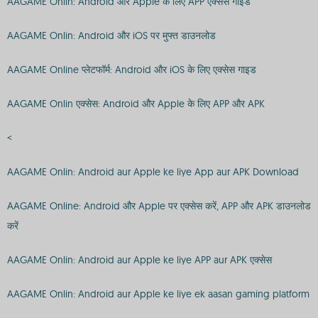
AAGAME Onlin: Android और Apple के लिए APP एक्सेस गाइड
AAGAME Onlin: Android और iOS पर मुफ्त डाउनलोड
AAGAME Online प्लेटफॉर्म: Android और iOS के लिए एक्सेस गाइड
AAGAME Onlin एक्सेस: Android और Apple के लिए APP और APK
<
AAGAME Onlin: Android aur Apple ke liye App aur APK Download
AAGAME Online: Android और Apple पर एक्सेस करें, APP और APK डाउनलोड
करें
AAGAME Onlin: Android aur Apple ke liye APP aur APK एक्सेस
AAGAME Onlin: Android aur Apple ke liye ek aasan gaming platform