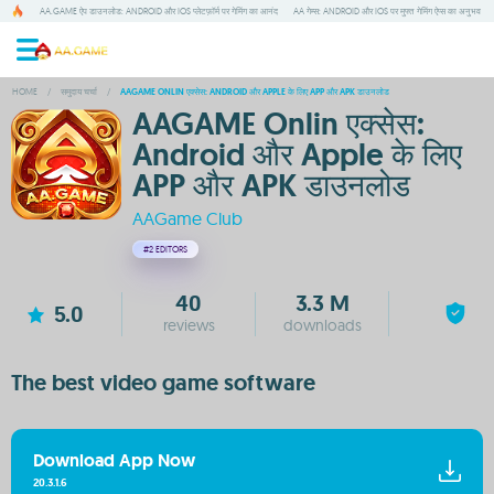
AA.GAME ऐप डाउनलोड: ANDROID और IOS प्लेटफ़ॉर्म पर गेमिंग का आनंद
AA गेम्स: ANDROID और IOS पर मुफ्त गेमिंग ऐप्स का अनुभव
HOME
/
समुदाय चर्चा
/
AAGAME ONLIN एक्सेस: ANDROID और APPLE के लिए APP और APK डाउनलोड
AAGAME Onlin एक्सेस:
Android और Apple के लिए
APP और APK डाउनलोड
AAGame Club
#2
EDITORS
40
3.3 M
5.0
reviews
downloads
The best video game software
Download App Now
20.3.1.6