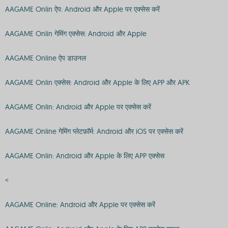
AAGAME Onlin ऐप: Android और Apple पर एक्सेस करें
AAGAME Onlin गेमिंग एक्सेस: Android और Apple
AAGAME Online ऐप डाउनल
AAGAME Onlin एक्सेस: Android और Apple के लिए APP और APK
AAGAME Onlin: Android और Apple पर एक्सेस करें
AAGAME Online गेमिंग प्लेटफ़ॉर्म: Android और iOS पर एक्सेस करें
AAGAME Onlin: Android और Apple के लिए APP एक्सेस
<
AAGAME Online: Android और Apple पर एक्सेस करें