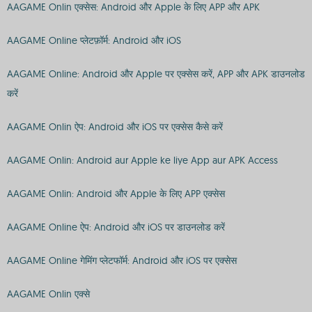
AAGAME Onlin एक्सेस: Android और Apple के लिए APP और APK
AAGAME Online प्लेटफ़ॉर्म: Android और iOS
AAGAME Online: Android और Apple पर एक्सेस करें, APP और APK डाउनलोड
करें
AAGAME Onlin ऐप: Android और iOS पर एक्सेस कैसे करें
AAGAME Onlin: Android aur Apple ke liye App aur APK Access
AAGAME Onlin: Android और Apple के लिए APP एक्सेस
AAGAME Online ऐप: Android और iOS पर डाउनलोड करें
AAGAME Online गेमिंग प्लेटफॉर्म: Android और iOS पर एक्सेस
AAGAME Onlin एक्से