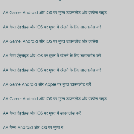
AA Game: Android और iOS पर मुफ्त डाउनलोड और एक्सेस गाइड
AA गेम्स एंड्रॉइड और iOS पर मुफ्त में खेलने के लिए डाउनलोड करें
AA Game: Android और iOS पर मुफ्त डाउनलोड और एक्सेस
AA गेम्स एंड्रॉइड और iOS पर मुफ्त में खेलने के लिए डाउनलोड करें
AA गेम्स एंड्रॉइड और iOS पर मुफ्त में खेलने के लिए डाउनलोड करें
AA Game Android और Apple पर मुफ्त डाउनलोड करें
AA Game: Android और iOS पर मुफ्त डाउनलोड और एक्सेस गाइड
AA गेम्स एंड्रॉइड और iOS पर मुफ्त में डाउनलोड करें
AA गेम्स: Android और iOS पर मुफ्त ग