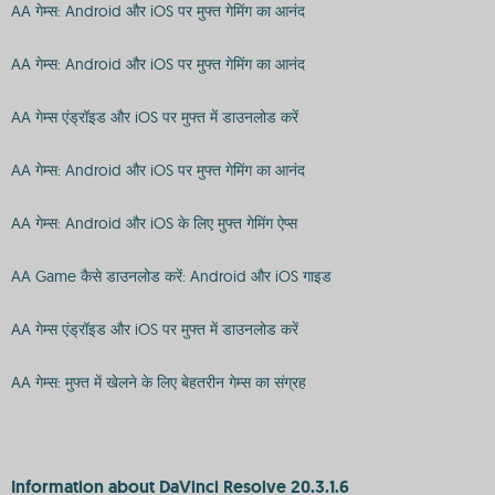
AA गेम्स: Android और iOS पर मुफ्त गेमिंग का आनंद
AA गेम्स: Android और iOS पर मुफ्त गेमिंग का आनंद
AA गेम्स एंड्रॉइड और iOS पर मुफ्त में डाउनलोड करें
AA गेम्स: Android और iOS पर मुफ्त गेमिंग का आनंद
AA गेम्स: Android और iOS के लिए मुफ्त गेमिंग ऐप्स
AA Game कैसे डाउनलोड करें: Android और iOS गाइड
AA गेम्स एंड्रॉइड और iOS पर मुफ्त में डाउनलोड करें
AA गेम्स: मुफ्त में खेलने के लिए बेहतरीन गेम्स का संग्रह
Information about DaVinci Resolve 20.3.1.6