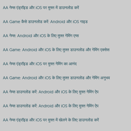
AA गेम्स एंड्रॉइड और iOS पर मुफ्त में डाउनलोड करें
AA Game कैसे डाउनलोड करें: Android और iOS गाइड
AA गेम्स: Android और iOS के लिए मुफ्त गेमिंग एप्स
AA Game: Android और iOS के लिए मुफ्त डाउनलोड और गेमिंग एक्सेस
AA गेम्स एंड्रॉइड और iOS पर मुफ्त गेमिंग का आनंद
AA Game: Android और iOS के लिए मुफ्त डाउनलोड और गेमिंग अनुभव
AA गेम्स डाउनलोड करें: Android और iOS के लिए मुफ्त गेमिंग ऐप
AA गेम्स डाउनलोड करें: Android और iOS के लिए मुफ्त गेमिंग ऐप
AA गेम्स एंड्रॉइड और iOS पर मुफ्त में खेलने के लिए डाउनलोड करें