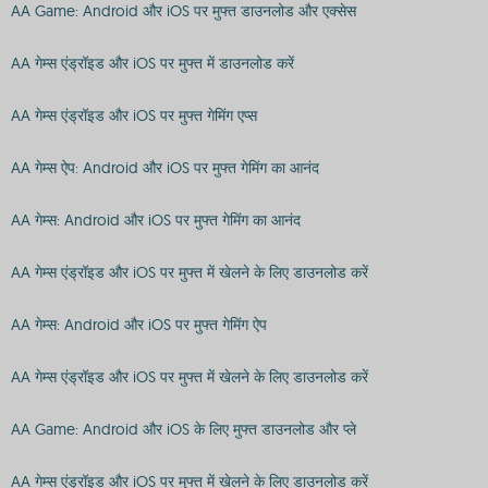
AA Game: Android और iOS पर मुफ्त डाउनलोड और एक्सेस
AA गेम्स एंड्रॉइड और iOS पर मुफ्त में डाउनलोड करें
AA गेम्स एंड्रॉइड और iOS पर मुफ्त गेमिंग एप्स
AA गेम्स ऐप: Android और iOS पर मुफ्त गेमिंग का आनंद
AA गेम्स: Android और iOS पर मुफ्त गेमिंग का आनंद
AA गेम्स एंड्रॉइड और iOS पर मुफ्त में खेलने के लिए डाउनलोड करें
AA गेम्स: Android और iOS पर मुफ्त गेमिंग ऐप
AA गेम्स एंड्रॉइड और iOS पर मुफ्त में खेलने के लिए डाउनलोड करें
AA Game: Android और iOS के लिए मुफ्त डाउनलोड और प्ले
AA गेम्स एंड्रॉइड और iOS पर मुफ्त में खेलने के लिए डाउनलोड करें