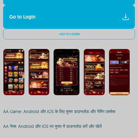
Go to Login
>GO TO LOGIN
AA Game: Android और iOS के लिए मुफ्त डाउनलोड और गेमिंग एक्सेस
AA गेम्स: Android और iOS पर मुफ्त में डाउनलोड करें और खेलें