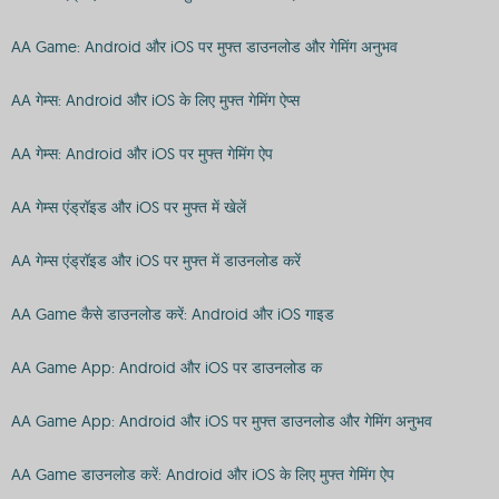
AA Game: Android और iOS पर मुफ्त डाउनलोड और गेमिंग अनुभव
AA गेम्स: Android और iOS के लिए मुफ्त गेमिंग ऐप्स
AA गेम्स: Android और iOS पर मुफ्त गेमिंग ऐप
AA गेम्स एंड्रॉइड और iOS पर मुफ्त में खेलें
AA गेम्स एंड्रॉइड और iOS पर मुफ्त में डाउनलोड करें
AA Game कैसे डाउनलोड करें: Android और iOS गाइड
AA Game App: Android और iOS पर डाउनलोड क
AA Game App: Android और iOS पर मुफ्त डाउनलोड और गेमिंग अनुभव
AA Game डाउनलोड करें: Android और iOS के लिए मुफ्त गेमिंग ऐप