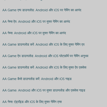
AA Game एप्प डाउनलोड: Android और iOS पर गेमिंग का आनंद
AA गेम्स ऐप: Android और iOS पर मुफ्त गेमिंग का आनंद
AA गेम्स: Android और iOS पर मुफ्त गेमिंग का आनंद
AA Game डाउनलोड करें: Android और iOS के लिए मुफ्त गेमिंग एप
AA Game ऐप डाउनलोड: Android और iOS प्लेटफ़ॉर्म पर गेमिंग अनुभव
AA Game डाउनलोड करें: Android और iOS के लिए मुफ्त ऐप एक्सेस
AA Game कैसे डाउनलोड करें: Android और iOS गाइड
AA Game: Android और iOS पर मुफ्त डाउनलोड और एक्सेस गाइड
AA गेम्स: एंड्रॉइड और iOS के लिए मुफ्त गेमिंग एप्स