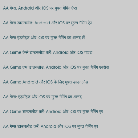
AA गेम्स: Android और iOS पर मुफ्त गेमिंग ऐप्स
AA गेम्स डाउनलोड: Android और iOS पर मुफ्त गेमिंग ऐप
AA गेम्स एंड्रॉइड और iOS पर मुफ्त गेमिंग का आनंद लें
AA Game कैसे डाउनलोड करें: Android और iOS गाइड
AA Game एप्प डाउनलोड: Android और iOS पर मुफ्त गेमिंग एक्सेस
AA Game Android और iOS के लिए मुफ्त डाउनलोड
AA गेम्स: एंड्रॉइड और iOS पर मुफ्त गेमिंग का आनंद
AA Game डाउनलोड करें: Android और iOS पर मुफ्त गेमिंग एप
AA गेम्स डाउनलोड करें: Android और iOS पर मुफ्त गेमिंग एप