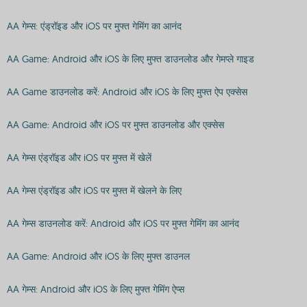
AA गेम्स: एंड्रॉइड और iOS पर मुफ्त गेमिंग का आनंद
AA Game: Android और iOS के लिए मुफ्त डाउनलोड और गेमप्ले गाइड
AA Game डाउनलोड करें: Android और iOS के लिए मुफ्त ऐप एक्सेस
AA Game: Android और iOS पर मुफ्त डाउनलोड और एक्सेस
AA गेम्स एंड्रॉइड और iOS पर मुफ्त में खेलें
AA गेम्स एंड्रॉइड और iOS पर मुफ्त में खेलने के लिए
AA गेम्स डाउनलोड करें: Android और iOS पर मुफ्त गेमिंग का आनंद
AA Game: Android और iOS के लिए मुफ्त डाउनल
AA गेम्स: Android और iOS के लिए मुफ्त गेमिंग ऐप्स