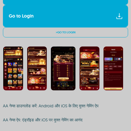
Go to Login
>GO TO LOGIN
AA गेम्स डाउनलोड करें: Android और iOS के लिए मुफ्त गेमिंग ऐप
AA गेम्स ऐप: एंड्रॉइड और iOS पर मुफ्त गेमिंग का आनंद