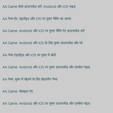
AA Game कैसे डाउनलोड करें: Android और iOS गाइड
AA गेम्स ऐप: एंड्रॉइड और iOS पर मुफ्त गेमिंग का आनंद
AA Game: Android और iOS पर मुफ्त गेमिंग ऐप डाउनलोड करें
AA Game: Android और iOS के लिए मुफ्त डाउनलोड और प्ले
AA गेम्स एंड्रॉइड और iOS पर मुफ्त में खेलें
AA Game: Android और iOS पर मुफ्त डाउनलोड और एक्सेस गाइड
AA गेम्स: मुफ्त में खेलने के लिए बेहतरीन गेम्स
AA Game: मोबाइल गेम
AA Game: Android और iOS पर मुफ्त डाउनलोड और एक्सेस गाइड