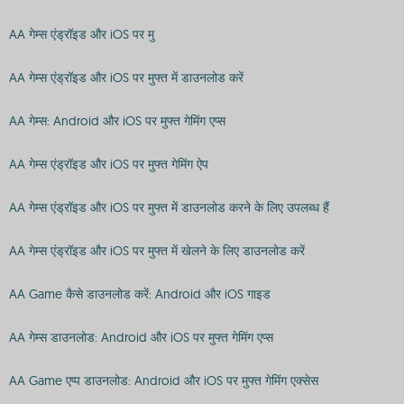
AA गेम्स एंड्रॉइड और iOS पर मु
AA गेम्स एंड्रॉइड और iOS पर मुफ्त में डाउनलोड करें
AA गेम्स: Android और iOS पर मुफ्त गेमिंग एप्स
AA गेम्स एंड्रॉइड और iOS पर मुफ्त गेमिंग ऐप
AA गेम्स एंड्रॉइड और iOS पर मुफ्त में डाउनलोड करने के लिए उपलब्ध हैं
AA गेम्स एंड्रॉइड और iOS पर मुफ्त में खेलने के लिए डाउनलोड करें
AA Game कैसे डाउनलोड करें: Android और iOS गाइड
AA गेम्स डाउनलोड: Android और iOS पर मुफ्त गेमिंग एप्स
AA Game एप्प डाउनलोड: Android और iOS पर मुफ्त गेमिंग एक्सेस