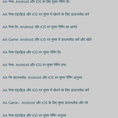
AA गेम्स: Android और iOS के लिए मुफ्त गेमिंग ऐप
AA गेम्स एंड्रॉइड और iOS पर मुफ्त में खेलने के लिए डाउनलोड करें
AA गेम्स ऐप: Android और iOS पर मुफ्त गेमिंग का आनंद
AA Game: Android और iOS पर मुफ्त में डाउनलोड करें और खेलें
AA गेम्स एंड्रॉइड और iOS पर मुफ्त गेमिंग ऐप
AA गेम्स: Android और iOS पर मुफ्त गेमिंग एप्स
AA गेम डाउनलोड: Android और iOS पर मुफ्त गेमिंग अनुभव
AA गेम्स एंड्रॉइड और iOS पर मुफ्त में खेलने के लिए डाउनलोड करें
AA Game - Android और iOS के लिए मुफ्त डाउनलोड और प्ले
AA गेम्स एंड्रॉइड और iOS पर मुफ्त गेमिंग अनुभव