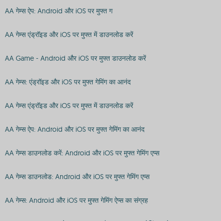
AA गेम्स ऐप: Android और iOS पर मुफ्त ग
AA गेम्स एंड्रॉइड और iOS पर मुफ्त में डाउनलोड करें
AA Game - Android और iOS पर मुफ्त डाउनलोड करें
AA गेम्स: एंड्रॉइड और iOS पर मुफ्त गेमिंग का आनंद
AA गेम्स एंड्रॉइड और iOS पर मुफ्त में डाउनलोड करें
AA गेम्स ऐप: Android और iOS पर मुफ्त गेमिंग का आनंद
AA गेम्स डाउनलोड करें: Android और iOS पर मुफ्त गेमिंग एप्स
AA गेम्स डाउनलोड: Android और iOS पर मुफ्त गेमिंग एप्स
AA गेम्स: Android और iOS पर मुफ्त गेमिंग ऐप्स का संग्रह