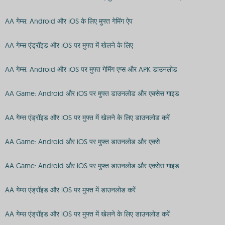
AA गेम्स: Android और iOS के लिए मुफ्त गेमिंग ऐप
AA गेम्स एंड्रॉइड और iOS पर मुफ्त में खेलने के लिए
AA गेम्स: Android और iOS पर मुफ्त गेमिंग एप्स और APK डाउनलोड
AA Game: Android और iOS पर मुफ्त डाउनलोड और एक्सेस गाइड
AA गेम्स एंड्रॉइड और iOS पर मुफ्त में खेलने के लिए डाउनलोड करें
AA Game: Android और iOS पर मुफ्त डाउनलोड और एक्से
AA Game: Android और iOS पर मुफ्त डाउनलोड और एक्सेस गाइड
AA गेम्स एंड्रॉइड और iOS पर मुफ्त में डाउनलोड करें
AA गेम्स एंड्रॉइड और iOS पर मुफ्त में खेलने के लिए डाउनलोड करें