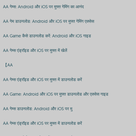
AA गेम्स: Android और iOS पर मुफ्त गेमिंग का आनंद
AA गेम डाउनलोड: Android और iOS पर मुफ्त गेमिंग एक्सेस
AA Game कैसे डाउनलोड करें: Android और iOS गाइड
AA गेम्स एंड्रॉइड और iOS पर मुफ्त में खेलें
【AA
AA गेम्स एंड्रॉइड और iOS पर मुफ्त में डाउनलोड करें
AA Game: Android और iOS पर मुफ्त डाउनलोड और एक्सेस गाइड
AA गेम्स डाउनलोड: Android और iOS पर मु
AA गेम्स एंड्रॉइड और iOS पर मुफ्त में डाउनलोड करें