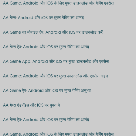
AA Game: Android और iOS के लिए मुफ्त डाउनलोड और गेमिंग एक्सेस
AA गेम्स: Android और iOS पर मुफ्त गेमिंग का आनंद
AA Game का मोबाइल ऐप: Android और iOS पर डाउनलोड करें
AA गेम्स ऐप: Android और iOS पर मुफ्त गेमिंग का आनंद
AA Game App: Android और iOS पर मुफ्त डाउनलोड और एक्सेस
AA Game: Android और iOS पर मुफ्त डाउनलोड और एक्सेस गाइड
AA Game ऐप: Android और iOS पर मुफ्त गेमिंग अनुभव
AA गेम्स एंड्रॉइड और iOS पर मुफ्त मे
AA गेम्स ऐप: Android और iOS पर मुफ्त गेमिंग का आनंद
AA Game: Android और iOS के लिए मुफ्त डाउनलोड और गेमिंग एक्सेस