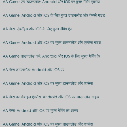
AA Game एप्प डाउनलोड: Android और iOS पर मुफ्त गेमिंग एक्सेस
AA Game: Android और iOS के लिए मुफ्त डाउनलोड और गेमप्ले गाइड
AA गेम्स: एंड्रॉइड और iOS के लिए मुफ्त गेमिंग ऐप
AA Game: Android और iOS पर मुफ्त डाउनलोड और एक्सेस गाइड
AA Game डाउनलोड करें: Android और iOS के लिए मुफ्त गेमिंग ऐप
AA गेम्स डाउनलोड: Android और iOS पर
AA Game: Android और iOS पर मुफ्त डाउनलोड और एक्सेस
AA गेम्स का मोबाइल ऐक्सेस: Android और iOS पर डाउनलोड गाइड
AA गेम्स: Android और iOS पर मुफ्त गेमिंग का आनंद
AA Game: Android और iOS पर मुफ्त डाउनलोड और एक्सेस