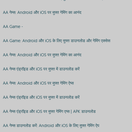
AA गेम्स: Android और iOS पर मुफ्त गेमिंग का आनंद
AA Game -
AA Game: Android और iOS के लिए मुफ्त डाउनलोड और गेमिंग एक्सेस
AA गेम्स: Android और iOS पर मुफ्त गेमिंग का आनंद
AA गेम्स एंड्रॉइड और iOS पर मुफ्त में डाउनलोड करें
AA गेम्स: Android और iOS पर मुफ्त गेमिंग ऐप्स
AA गेम्स एंड्रॉइड और iOS पर मुफ्त में डाउनलोड करें
AA गेम्स एंड्रॉइड और iOS पर मुफ्त गेमिंग एप्स | APK डाउनलोड
AA गेम्स डाउनलोड करें: Android और iOS के लिए मुफ्त गेमिंग ऐप