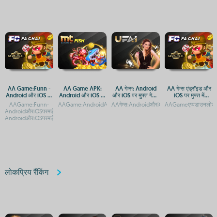
AA Game:Funn -
AA Game APK:
AA गेम्स: Android
AA गेम्स एंड्रॉइड और
Android और iOS पर
Android और iOS पर
और iOS पर मुफ्त गेमिंग
iOS पर मुफ्त में
मज़ेदार गेमिंग अनुभव
डाउनलोड करें
ऐप्स का संग्रह
डाउनलोड करें
AAGame:Funn-
AAGame:AndroidAPKडाउनलोडऔरiOSएक्सेसगाइडAAGameAPK:And
AAगेम्स:AndroidऔरiOSपरमुफ्तगेमिंगएप्सAAगेAA
AAGameएप्पडाउनलोड:An
AndroidऔरiOSपरमज़ेदारगेमिंगअनुभवAAGame:Funn-
AndroidऔरiOSपरमज़ेदारगेमिंगअनुभव
लोकप्रिय रैंकिंग