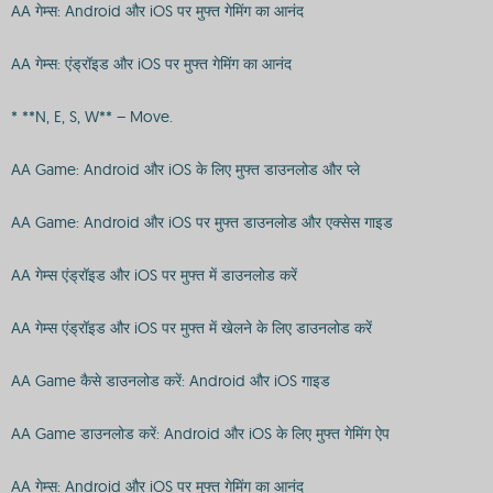
AA गेम्स: Android और iOS पर मुफ्त गेमिंग का आनंद
AA गेम्स: एंड्रॉइड और iOS पर मुफ्त गेमिंग का आनंद
* **N, E, S, W** – Move.
AA Game: Android और iOS के लिए मुफ्त डाउनलोड और प्ले
AA Game: Android और iOS पर मुफ्त डाउनलोड और एक्सेस गाइड
AA गेम्स एंड्रॉइड और iOS पर मुफ्त में डाउनलोड करें
AA गेम्स एंड्रॉइड और iOS पर मुफ्त में खेलने के लिए डाउनलोड करें
AA Game कैसे डाउनलोड करें: Android और iOS गाइड
AA Game डाउनलोड करें: Android और iOS के लिए मुफ्त गेमिंग ऐप
AA गेम्स: Android और iOS पर मुफ्त गेमिंग का आनंद