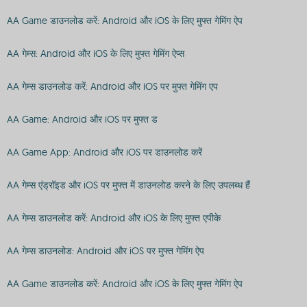
AA Game डाउनलोड करें: Android और iOS के लिए मुफ्त गेमिंग ऐप
AA गेम्स: Android और iOS के लिए मुफ्त गेमिंग ऐप्स
AA गेम्स डाउनलोड करें: Android और iOS पर मुफ्त गेमिंग एप
AA Game: Android और iOS पर मुफ्त ड
AA Game App: Android और iOS पर डाउनलोड करें
AA गेम्स एंड्रॉइड और iOS पर मुफ्त में डाउनलोड करने के लिए उपलब्ध हैं
AA गेम्स डाउनलोड करें: Android और iOS के लिए मुफ्त एपीके
AA गेम्स डाउनलोड: Android और iOS पर मुफ्त गेमिंग ऐप
AA Game डाउनलोड करें: Android और iOS के लिए मुफ्त गेमिंग ऐप