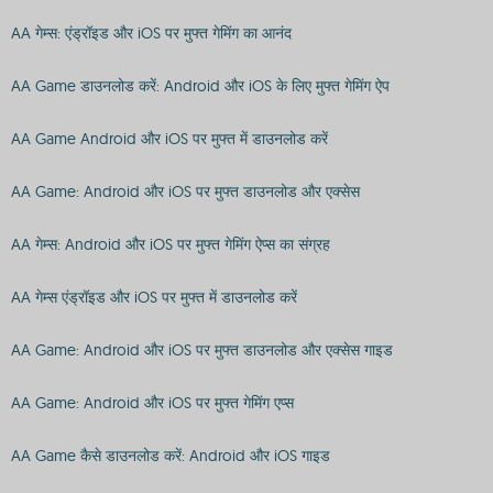
AA गेम्स: एंड्रॉइड और iOS पर मुफ्त गेमिंग का आनंद
AA Game डाउनलोड करें: Android और iOS के लिए मुफ्त गेमिंग ऐप
AA Game Android और iOS पर मुफ्त में डाउनलोड करें
AA Game: Android और iOS पर मुफ्त डाउनलोड और एक्सेस
AA गेम्स: Android और iOS पर मुफ्त गेमिंग ऐप्स का संग्रह
AA गेम्स एंड्रॉइड और iOS पर मुफ्त में डाउनलोड करें
AA Game: Android और iOS पर मुफ्त डाउनलोड और एक्सेस गाइड
AA Game: Android और iOS पर मुफ्त गेमिंग एप्स
AA Game कैसे डाउनलोड करें: Android और iOS गाइड