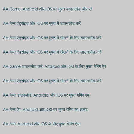
AA Game: Android और iOS पर मुफ्त डाउनलोड और प्ले
AA गेम्स एंड्रॉइड और iOS पर मुफ्त में डाउनलोड करें
AA गेम्स एंड्रॉइड और iOS पर मुफ्त में खेलने के लिए डाउनलोड करें
AA गेम्स एंड्रॉइड और iOS पर मुफ्त में खेलने के लिए डाउनलोड करें
AA Game डाउनलोड करें: Android और iOS के लिए मुफ्त गेमिंग ऐप
AA गेम्स एंड्रॉइड और iOS पर मुफ्त में खेलने के लिए डाउनलोड करें
AA गेम्स डाउनलोड: Android और iOS पर मुफ्त गेमिंग एप
AA गेम्स ऐप: Android और iOS पर मुफ्त गेमिंग का आनंद
AA गेम्स: Android और iOS के लिए मुफ्त गेमिंग ऐप्स