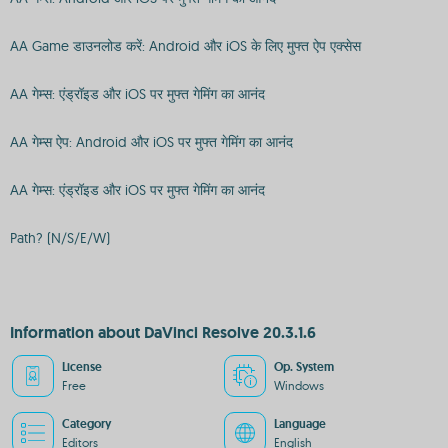
AA Game डाउनलोड करें: Android और iOS के लिए मुफ्त ऐप एक्सेस
AA गेम्स: एंड्रॉइड और iOS पर मुफ्त गेमिंग का आनंद
AA गेम्स ऐप: Android और iOS पर मुफ्त गेमिंग का आनंद
AA गेम्स: एंड्रॉइड और iOS पर मुफ्त गेमिंग का आनंद
Path? (N/S/E/W)
Information about DaVinci Resolve 20.3.1.6
License
Op. System
Free
Windows
Category
Language
Editors
English