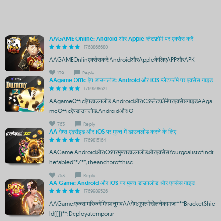
AAGAME Online: Android और Apple प्लेटफ़ॉर्म पर एक्सेस करें
1768866680
AAGAMEOnlinएक्सेसकरें:AndroidऔरAppleकेलिएAPPऔरAPK
139
Reply
AAgame Offic ऐप डाउनलोड: Android और iOS प्लेटफ़ॉर्म पर एक्सेस गाइड
1769598621
AAgameOfficऐपडाउनलोड:AndroidऔरiOSप्लेटफ़ॉर्मपरएक्सेसगाइडAAga
meOfficऐपडाउनलोड:AndroidऔरiO
763
Reply
AA गेम्स एंड्रॉइड और iOS पर मुफ्त में डाउनलोड करने के लिए
1769815164
AAGame:AndroidऔरiOSपरमुफ्तडाउनलोडऔरएक्सेसYourgoalistofindt
hefabled**Z**,theanchorofthisc
753
Reply
AA Game: Android और iOS पर मुफ्त डाउनलोड और एक्सेस गाइड
1769989526
AAGame:एकसामरिकगेमिंगअनुभवAAगेम:मुफ्तमेंखेलनेकामजा***BracketShie
ld([])**:Deployatemporar