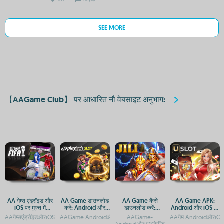
SEE MORE
【AAGame Club】 पर आधारित नौ वेबसाइट अनुभाग:
AA गेम्स एंड्रॉइड और
AA Game डाउनलोड
AA Game कैसे
AA Game APK:
iOS पर मुफ्त में
करें: Android और
डाउनलोड करें:
Android और iOS पर
डाउनलोड करें
iOS के लिए मुफ्त गेमिंग
Android और iOS
मुफ्त डाउनलोड
AAगेम्सएंड्रॉइडऔरiOSपरमुफ्तमेंखेलनेकेलिएडाउनलोडकरेंAAGameएप्लिकेशनडाउनलोडऔरइंस्टॉलेशन
AAGame:AndroidऔरiOSपरमुफ्तडाउनलोडऔरएक्सेसगाइडAAगेम्सकाआनंदले
AAGame-
AAगेम:AndroidऔरiO
ऐप
गाइड