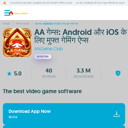
AA.GAME ऐप डाउनलोड: ANDROID और IOS प्लेटफ़ॉर्म पर गेमिंग का आनंद
AA गेम्स: ANDROID और IOS पर मुफ्त गेमिंग ऐप्स का अनुभव
HOME
/
नवीनतम अपडेट
/
AA गेम्स: ANDROID और IOS के लिए मुफ्त गेमिंग ऐप्स
AA गेम्स: Android और iOS के
लिए मुफ्त गेमिंग ऐप्स
AAGame Club
#2
EDITORS
40
3.3 M
5.0
reviews
downloads
The best video game software
Download App Now
20.3.1.6