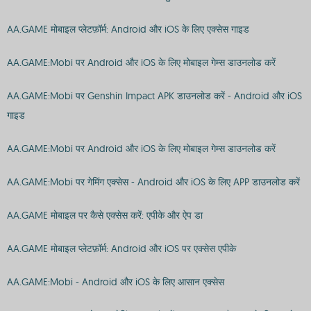
AA.GAME मोबाइल प्लेटफ़ॉर्म: Android और iOS के लिए एक्सेस गाइड
AA.GAME:Mobi पर Android और iOS के लिए मोबाइल गेम्स डाउनलोड करें
AA.GAME:Mobi पर Genshin Impact APK डाउनलोड करें - Android और iOS
गाइड
AA.GAME:Mobi पर Android और iOS के लिए मोबाइल गेम्स डाउनलोड करें
AA.GAME:Mobi पर गेमिंग एक्सेस - Android और iOS के लिए APP डाउनलोड करें
AA.GAME मोबाइल पर कैसे एक्सेस करें: एपीके और ऐप डा
AA.GAME मोबाइल प्लेटफ़ॉर्म: Android और iOS पर एक्सेस एपीके
AA.GAME:Mobi - Android और iOS के लिए आसान एक्सेस