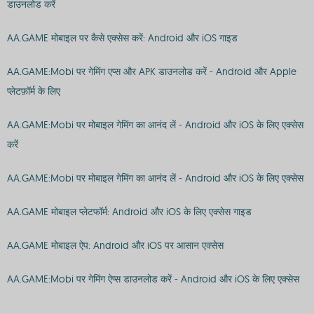
डाउनलोड करें
AA.GAME मोबाइल पर कैसे एक्सेस करें: Android और iOS गाइड
AA.GAME:Mobi पर गेमिंग एप्स और APK डाउनलोड करें - Android और Apple
प्लेटफ़ॉर्म के लिए
AA.GAME:Mobi पर मोबाइल गेमिंग का आनंद लें - Android और iOS के लिए एक्सेस
करें
AA.GAME:Mobi पर मोबाइल गेमिंग का आनंद लें - Android और iOS के लिए एक्सेस
AA.GAME मोबाइल प्लेटफॉर्म: Android और iOS के लिए एक्सेस गाइड
AA.GAME मोबाइल ऐप: Android और iOS पर आसान एक्सेस
AA.GAME:Mobi पर गेमिंग ऐप्स डाउनलोड करें - Android और iOS के लिए एक्सेस