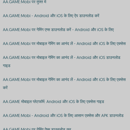
AA.GAME:Mobi पर मुफ्त मे
AA.GAME:Mobi - Android और iOS के लिए ऐप डाउनलोड करें
AA.GAME:Mobi पर गेमिंग एप्स डाउनलोड करें - Android और iOS के लिए
AA.GAME:Mobi पर मोबाइल गेमिंग का आनंद लें - Android और iOS के लिए एक्सेस
AA.GAME:Mobi पर मोबाइल गेमिंग का आनंद लें - Android और iOS डाउनलोड
गाइड
AA.GAME:Mobi पर मोबाइल गेमिंग का आनंद लें - Android और iOS के लिए एक्सेस
करें
AA.GAME मोबाइल प्लेटफॉर्म: Android और iOS के लिए एक्सेस गाइड
AA.GAME:Mobi - Android और iOS के लिए आसान एक्सेस और APK डाउनलोड
AA.GAME:Mobi पर गेमिंग ऐप्स डाउनलोड कर