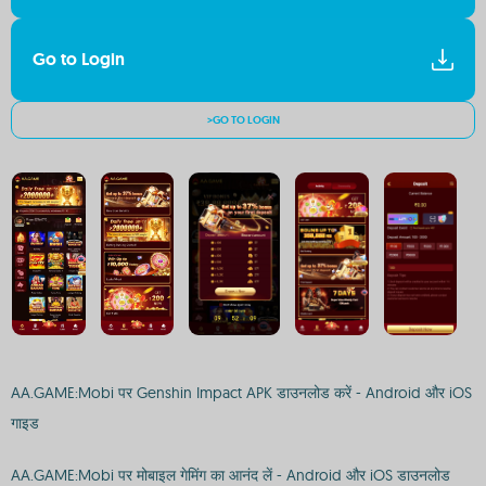
Go to Login
>GO TO LOGIN
AA.GAME:Mobi पर Genshin Impact APK डाउनलोड करें - Android और iOS
गाइड
AA.GAME:Mobi पर मोबाइल गेमिंग का आनंद लें - Android और iOS डाउनलोड