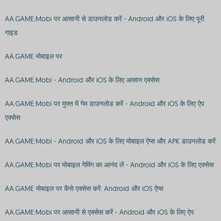
AA.GAME:Mobi पर आसानी से डाउनलोड करें - Android और iOS के लिए पूरी
गाइड
AA.GAME मोबाइल पर
AA.GAME:Mobi - Android और iOS के लिए आसान एक्सेस
AA.GAME:Mobi पर मुफ्त में गेम डाउनलोड करें - Android और iOS के लिए ऐप
एक्सेस
AA.GAME:Mobi - Android और iOS के लिए मोबाइल ऐप्स और APK डाउनलोड करें
AA.GAME:Mobi पर मोबाइल गेमिंग का आनंद लें - Android और iOS के लिए एक्सेस
AA.GAME मोबाइल पर कैसे एक्सेस करें: Android और iOS ऐप्स
AA.GAME:Mobi पर आसानी से एक्सेस करें - Android और iOS के लिए ऐप