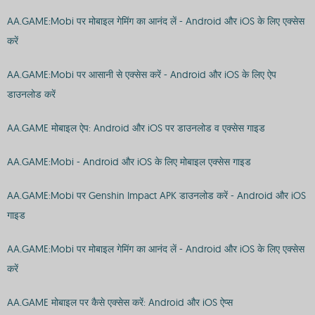
AA.GAME:Mobi पर मोबाइल गेमिंग का आनंद लें - Android और iOS के लिए एक्सेस
करें
AA.GAME:Mobi पर आसानी से एक्सेस करें - Android और iOS के लिए ऐप
डाउनलोड करें
AA.GAME मोबाइल ऐप: Android और iOS पर डाउनलोड व एक्सेस गाइड
AA.GAME:Mobi - Android और iOS के लिए मोबाइल एक्सेस गाइड
AA.GAME:Mobi पर Genshin Impact APK डाउनलोड करें - Android और iOS
गाइड
AA.GAME:Mobi पर मोबाइल गेमिंग का आनंद लें - Android और iOS के लिए एक्सेस
करें
AA.GAME मोबाइल पर कैसे एक्सेस करें: Android और iOS ऐप्स