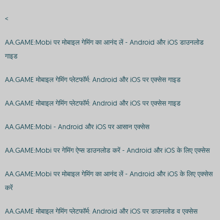
<
AA.GAME:Mobi पर मोबाइल गेमिंग का आनंद लें - Android और iOS डाउनलोड
गाइड
AA.GAME मोबाइल गेमिंग प्लेटफॉर्म: Android और iOS पर एक्सेस गाइड
AA.GAME मोबाइल गेमिंग प्लेटफॉर्म: Android और iOS पर एक्सेस गाइड
AA.GAME:Mobi - Android और iOS पर आसान एक्सेस
AA.GAME:Mobi पर गेमिंग ऐप्स डाउनलोड करें - Android और iOS के लिए एक्सेस
AA.GAME:Mobi पर मोबाइल गेमिंग का आनंद लें - Android और iOS के लिए एक्सेस
करें
AA.GAME मोबाइल गेमिंग प्लेटफॉर्म: Android और iOS पर डाउनलोड व एक्सेस