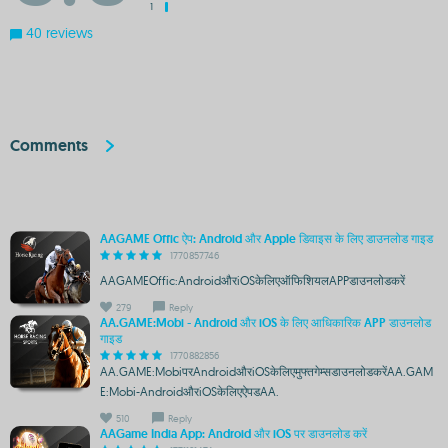
1
40 reviews
Comments
AAGAME Offic ऐप: Android और Apple डिवाइस के लिए डाउनलोड गाइड
1770857746
AAGAMEOffic:AndroidऔरiOSकेलिएऑफिशियलAPPडाउनलोडकरें
279
Reply
AA.GAME:Mobi - Android और iOS के लिए आधिकारिक APP डाउनलोड
गाइड
1770882856
AA.GAME:MobiपरAndroidऔरiOSकेलिएमुफ्तगेम्सडाउनलोडकरेंAA.GAM
E:Mobi-AndroidऔरiOSकेलिएऐपडAA.
510
Reply
AAGame India App: Android और iOS पर डाउनलोड करें