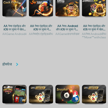
AA गेम्स एंड्रॉइड और
AA गेम्स एंड्रॉइड और
AA गेम्स: Android
AA गेम्स एंड्रॉइड और
iOS पर मुफ्त में खेलने
iOS पर मुफ्त में
और iOS पर मुफ्त गेमिंग
iOS पर मुफ्त में खेलने
के लिए डाउनलोड करें
डाउनलोड करें
ऐप्स का एक्सेस
के लिए डाउनलोड करें
AAGame:AndroidऔरiOSकेलिएमुफ्तडाउनलोडऔरप्लेAAगेम्सएंड्रॉइडऔरiOSपरमुफ्तमेंडाउनलोडकरन
AAगेम्सऐप:एंड्रॉइडऔरiOSपरमुफ्तगेमिंगकाआनंदAAगेम्सएंड्रॉइडऔरiOSपरमुफ्तग
AAGameडाउनलोडकरें:AndroidऔरiOSकेलिएमुफ्
AAगेम्स:AndroidऔरiOSप
**Move**withclassic
होमपेज