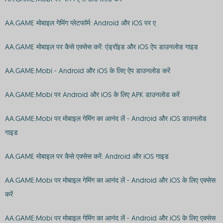
AA.GAME मोबाइल गेमिंग प्लेटफॉर्म: Android और iOS पर ए
AA.GAME मोबाइल पर कैसे एक्सेस करें: एंड्रॉइड और iOS ऐप डाउनलोड गाइड
AA.GAME:Mobi - Android और iOS के लिए ऐप डाउनलोड करें
AA.GAME:Mobi पर Android और iOS के लिए APK डाउनलोड करें
AA.GAME:Mobi पर मोबाइल गेमिंग का आनंद लें - Android और iOS डाउनलोड
गाइड
AA.GAME मोबाइल पर कैसे एक्सेस करें: Android और iOS गाइड
AA.GAME:Mobi पर मोबाइल गेमिंग का आनंद लें - Android और iOS के लिए एक्सेस
करें
AA.GAME:Mobi पर मोबाइल गेमिंग का आनंद लें - Android और iOS के लिए एक्सेस