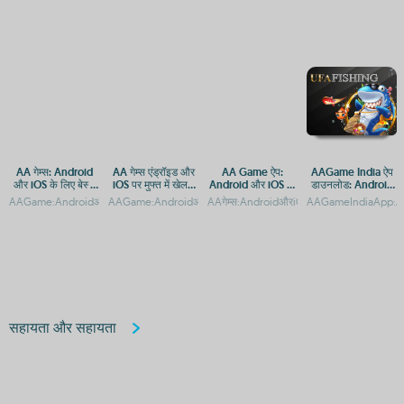
AA गेम्स: Android
AA गेम्स एंड्रॉइड और
AA Game ऐप:
AAGame India ऐप
और iOS के लिए बेस्ट
iOS पर मुफ्त में खेलने
Android और iOS पर
डाउनलोड: Android
मोबाइल गेमिंग ऐप्स
के लिए डाउनलोड करें
मुफ्त गेमिंग का आनंद
और iOS प्लेटफ़ॉर्म पर
AAGame:AndroidऔरiOSकेलिएमुफ्तडाउनलोडऔरएक्सेसगाइडAAGame:AndroidऔरiOSकेलिएमु
AAGame:AndroidऔरiOSपरमुफ्तडाउनलोडऔरएक्सेसगाइडAAगेम्स:एंड्रॉइ
AAगेम्स:AndroidऔरiOSपरमुफ्तगेमिंगकाआनंदAA
AAGameIndiaApp:And
एक्सेस
सहायता और सहायता