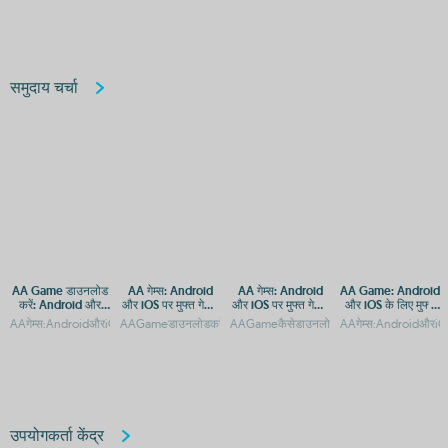
समुदाय चर्चा
AA Game डाउनलोड
AA गेम्स: Android
AA गेम्स: Android
AA Game: Android
करें: Android और
और iOS पर मुफ्त गेमिंग
और iOS पर मुफ्त गेमिंग
और iOS के लिए मुफ्त
iOS के लिए मुफ्त गेमिंग
का आनंद
एप्स
डाउनलोड और गेमप्ले
AAगेम्स:AndroidऔरiOSपरमुफ्तगेमिंगकाआनंदAAगेम्सएंड्रॉइडऔरiOSपरमुफ्तमेंखेलनेकेलिएडाउनलोडक
AAGameडाउनलोडकरें:AndroidऔरiOSकेलिएमुफ्तगेमिंगऐपAAगेम्सएंड्रॉइड
AAGameकैसेडाउनलोडकरें:AndroidऔरiOSगाइडA
AAगेम्स:AndroidऔरiOS
ऐप
गाइड
उपयोगकर्ता केंद्र