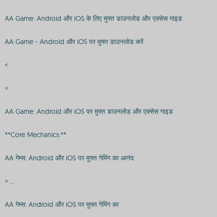
AA Game: Android और iOS के लिए मुफ्त डाउनलोड और एक्सेस गाइड
AA Game - Android और iOS पर मुफ्त डाउनलोड करें
<
<
AA Game: Android और iOS पर मुफ्त डाउनलोड और एक्सेस गाइड
**Core Mechanics:**
AA गेम्स: Android और iOS पर मुफ्त गेमिंग का आनंद
> ...
AA गेम्स: Android और iOS पर मुफ्त गेमिंग का