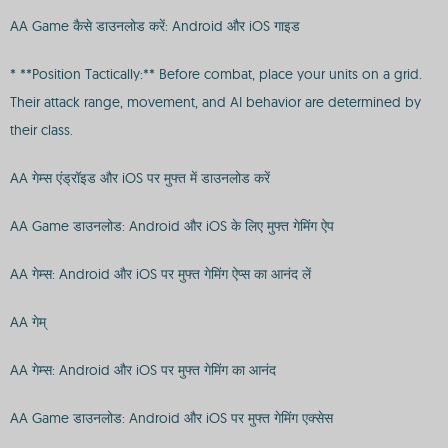
AA Game कैसे डाउनलोड करें: Android और iOS गाइड
* **Position Tactically:** Before combat, place your units on a grid.
Their attack range, movement, and AI behavior are determined by
their class.
AA गेम्स एंड्रॉइड और iOS पर मुफ्त में डाउनलोड करें
AA Game डाउनलोड: Android और iOS के लिए मुफ्त गेमिंग ऐप
AA गेम्स: Android और iOS पर मुफ्त गेमिंग ऐप्स का आनंद लें
AA गेम्
AA गेम्स: Android और iOS पर मुफ्त गेमिंग का आनंद
AA Game डाउनलोड: Android और iOS पर मुफ्त गेमिंग एक्सेस