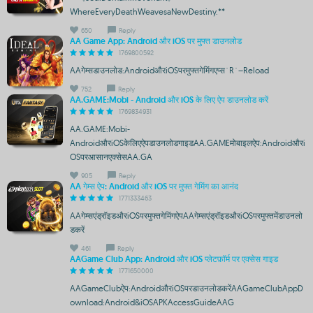
WhereEveryDeathWeavesaNewDestiny.**
650
Reply
AA Game App: Android और iOS पर मुफ्त डाउनलोड
1769800592
AAगेम्सडाउनलोड:AndroidऔरiOSपरमुफ्तगेमिंगएप्स`R`–Reload
752
Reply
AA.GAME:Mobi - Android और iOS के लिए ऐप डाउनलोड करें
1769834931
AA.GAME:Mobi-
AndroidऔरiOSकेलिएऐपडाउनलोडगाइडAA.GAMEमोबाइलऐप:Androidऔरi
OSपरआसानएक्सेसAA.GA
905
Reply
AA गेम्स ऐप: Android और iOS पर मुफ्त गेमिंग का आनंद
1771333463
AAगेम्सएंड्रॉइडऔरiOSपरमुफ्तगेमिंगऐपAAगेम्सएंड्रॉइडऔरiOSपरमुफ्तमेंडाउनलो
डकरें
461
Reply
AAGame Club App: Android और iOS प्लेटफ़ॉर्म पर एक्सेस गाइड
1771650000
AAGameClubऐप:AndroidऔरiOSपरडाउनलोडकरेंAAGameClubAppD
ownload:Android&iOSAPKAccessGuideAAG