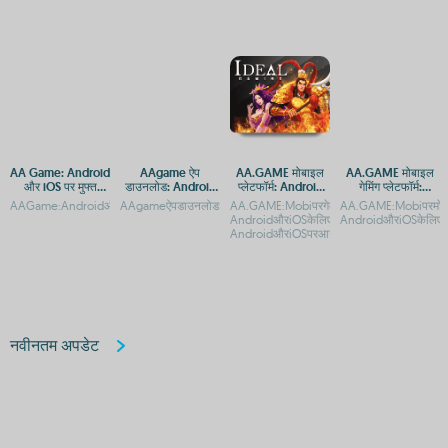
AA Game: Android
AAgame ऐप
AA.GAME मोबाइल
AA.GAME मोबाइल
और iOS पर मुफ्त
डाउनलोड: Android
प्लेटफॉर्म: Android
गेमिंग प्लेटफॉर्म:
डाउनलोड और एक्सेस
और iOS प्लेटफ़ॉर्म पर
और iOS पर एक्सेस करें
Android और iOS पर
AAGame:AndroidऔरiOSकेलिएमुफ्तडाउनलोडऔरगेमिंगअनुभव
AAgameऐपडाउनलोड:AndroidऔरiOSप्लेटफ़ॉर्मपरगेमिंगएक्सेस
AA.GAME:Mobiपरगेम्सडाउनलोडकरें-
AA.GAME:Mobiपरमोबाइल
गेमिंग एक्सेस
एक्सेस गाइड
AndroidऔरiOSकेलिएमुफ्तAPPAA.GAME:Mob
AndroidऔरiOSकेलिएएक
AndroidऔरiOSपरआसानए
नवीनतम अपडेट