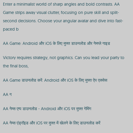
Enter a minimalist world of sharp angles and bold contrasts. AA
Game strips away visual clutter, focusing on pure skill and split-
second decisions. Choose your angular avatar and dive into fast-
paced b
AA Game: Android और iOS के लिए मुफ्त डाउनलोड और गेमप्ले गाइड
Victory requires strategy, not graphics. Can you lead your party to
the final boss,
AA Game डाउनलोड करें: Android और iOS के लिए मुफ्त ऐप एक्सेस
AA ग
AA गेम्स एप्प डाउनलोड - Android और iOS पर मुफ्त गेमिंग
AA गेम्स एंड्रॉइड और iOS पर मुफ्त में खेलने के लिए डाउनलोड करें