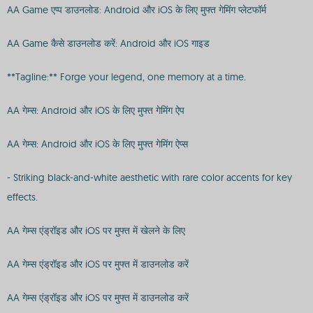
AA Game एप्प डाउनलोड: Android और iOS के लिए मुफ्त गेमिंग प्लेटफॉर्म
AA Game कैसे डाउनलोड करें: Android और iOS गाइड
**Tagline:** Forge your legend, one memory at a time.
AA गेम्स: Android और iOS के लिए मुफ्त गेमिंग ऐप
AA गेम्स: Android और iOS के लिए मुफ्त गेमिंग ऐप्स
- Striking black-and-white aesthetic with rare color accents for key
effects.
AA गेम्स एंड्रॉइड और iOS पर मुफ्त में खेलने के लिए
AA गेम्स एंड्रॉइड और iOS पर मुफ्त में डाउनलोड करें
AA गेम्स एंड्रॉइड और iOS पर मुफ्त में डाउनलोड करें