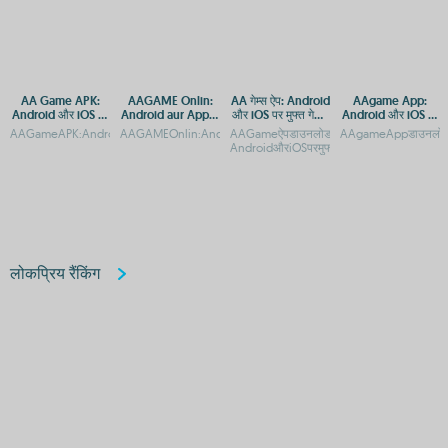
AA Game APK:
AAGAME Onlin:
AA गेम्स ऐप: Android
AAgame App:
Android और iOS पर
Android aur Apple
और iOS पर मुफ्त गेमिंग
Android और iOS पर
डाउनलोड करें
ke liye App aur
का आनंद
डाउनलोड करें
AAGameAPK:AndroidऔरiOSपरडाउनलोडऔरएक्सेसगाइडAAGameAPK:AndroidऔरiOSपरमु
AAGAMEOnlin:AndroidaurApplekeliyeekaasaanaccessgamin
AAGameऐपडाउनलोड-
AAgameAppडाउनलोड:A
APK Access
AndroidऔरiOSपरमुफ्तगेमिंगAAGame:Androi
लोकप्रिय रैंकिंग