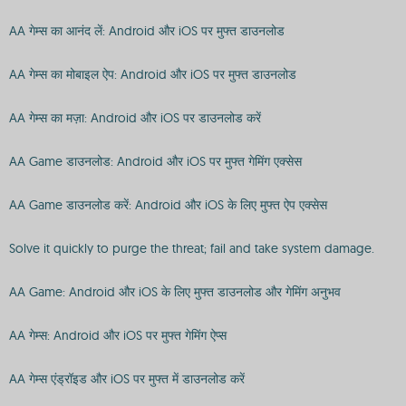
AA गेम्स का आनंद लें: Android और iOS पर मुफ्त डाउनलोड
AA गेम्स का मोबाइल ऐप: Android और iOS पर मुफ्त डाउनलोड
AA गेम्स का मज़ा: Android और iOS पर डाउनलोड करें
AA Game डाउनलोड: Android और iOS पर मुफ्त गेमिंग एक्सेस
AA Game डाउनलोड करें: Android और iOS के लिए मुफ्त ऐप एक्सेस
Solve it quickly to purge the threat; fail and take system damage.
AA Game: Android और iOS के लिए मुफ्त डाउनलोड और गेमिंग अनुभव
AA गेम्स: Android और iOS पर मुफ्त गेमिंग ऐप्स
AA गेम्स एंड्रॉइड और iOS पर मुफ्त में डाउनलोड करें