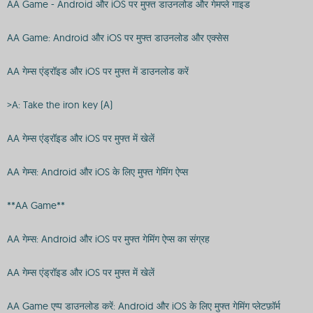
AA Game - Android और iOS पर मुफ्त डाउनलोड और गेमप्ले गाइड
AA Game: Android और iOS पर मुफ्त डाउनलोड और एक्सेस
AA गेम्स एंड्रॉइड और iOS पर मुफ्त में डाउनलोड करें
>A: Take the iron key (A)
AA गेम्स एंड्रॉइड और iOS पर मुफ्त में खेलें
AA गेम्स: Android और iOS के लिए मुफ्त गेमिंग ऐप्स
**AA Game**
AA गेम्स: Android और iOS पर मुफ्त गेमिंग ऐप्स का संग्रह
AA गेम्स एंड्रॉइड और iOS पर मुफ्त में खेलें
AA Game एप्प डाउनलोड करें: Android और iOS के लिए मुफ्त गेमिंग प्लेटफ़ॉर्म