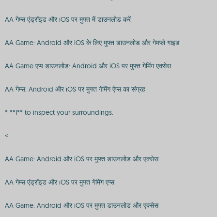
AA गेम्स एंड्रॉइड और iOS पर मुफ्त में डाउनलोड करें
AA Game: Android और iOS के लिए मुफ्त डाउनलोड और गेमप्ले गाइड
AA Game एप्प डाउनलोड: Android और iOS पर मुफ्त गेमिंग एक्सेस
AA गेम्स: Android और iOS पर मुफ्त गेमिंग ऐप्स का संग्रह
* **I** to inspect your surroundings.
<
AA Game: Android और iOS पर मुफ्त डाउनलोड और एक्सेस
AA गेम्स एंड्रॉइड और iOS पर मुफ्त गेमिंग एप्स
AA Game: Android और iOS पर मुफ्त डाउनलोड और एक्सेस