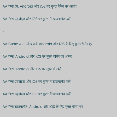
AA गेम्स ऐप: Android और iOS पर मुफ्त गेमिंग का आनंद
AA गेम्स एंड्रॉइड और iOS पर मुफ्त में डाउनलोड करें
<
AA Game डाउनलोड करें: Android और iOS के लिए मुफ्त गेमिंग ऐप
AA गेम्स: Android और iOS पर मुफ्त गेमिंग का आनंद
AA गेम्स: Android और iOS पर मुफ्त में खेलें
AA गेम्स एंड्रॉइड और iOS पर मुफ्त में डाउनलोड करें
AA गेम्स एंड्रॉइड और iOS पर मुफ्त में डाउनलोड करें
AA गेम्स डाउनलोड: Android और iOS के लिए मुफ्त गेमिंग एप