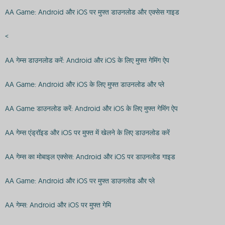
AA Game: Android और iOS पर मुफ्त डाउनलोड और एक्सेस गाइड
<
AA गेम्स डाउनलोड करें: Android और iOS के लिए मुफ्त गेमिंग ऐप
AA Game: Android और iOS के लिए मुफ्त डाउनलोड और प्ले
AA Game डाउनलोड करें: Android और iOS के लिए मुफ्त गेमिंग ऐप
AA गेम्स एंड्रॉइड और iOS पर मुफ्त में खेलने के लिए डाउनलोड करें
AA गेम्स का मोबाइल एक्सेस: Android और iOS पर डाउनलोड गाइड
AA Game: Android और iOS पर मुफ्त डाउनलोड और प्ले
AA गेम्स: Android और iOS पर मुफ्त गेमि