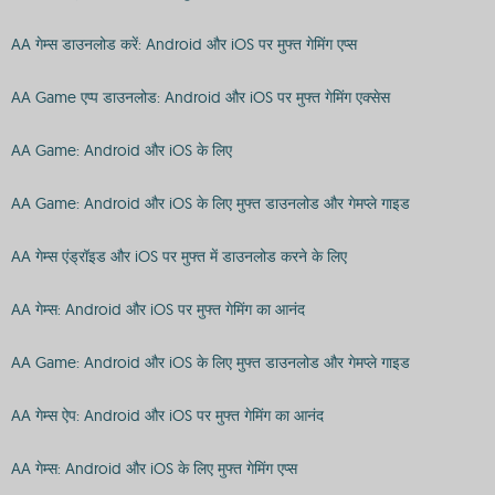
AA गेम्स डाउनलोड करें: Android और iOS पर मुफ्त गेमिंग एप्स
AA Game एप्प डाउनलोड: Android और iOS पर मुफ्त गेमिंग एक्सेस
AA Game: Android और iOS के लिए
AA Game: Android और iOS के लिए मुफ्त डाउनलोड और गेमप्ले गाइड
AA गेम्स एंड्रॉइड और iOS पर मुफ्त में डाउनलोड करने के लिए
AA गेम्स: Android और iOS पर मुफ्त गेमिंग का आनंद
AA Game: Android और iOS के लिए मुफ्त डाउनलोड और गेमप्ले गाइड
AA गेम्स ऐप: Android और iOS पर मुफ्त गेमिंग का आनंद
AA गेम्स: Android और iOS के लिए मुफ्त गेमिंग एप्स