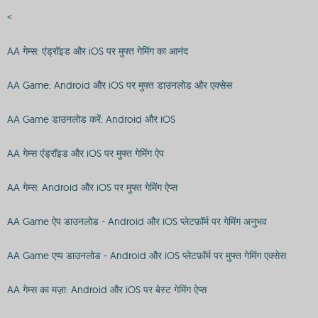
<
AA गेम्स: एंड्रॉइड और iOS पर मुफ्त गेमिंग का आनंद
AA Game: Android और iOS पर मुफ्त डाउनलोड और एक्सेस
AA Game डाउनलोड करें: Android और iOS
AA गेम्स एंड्रॉइड और iOS पर मुफ्त गेमिंग ऐप
AA गेम्स: Android और iOS पर मुफ्त गेमिंग ऐप्स
AA Game ऐप डाउनलोड - Android और iOS प्लेटफ़ॉर्म पर गेमिंग अनुभव
AA Game एप्प डाउनलोड - Android और iOS प्लेटफ़ॉर्म पर मुफ्त गेमिंग एक्सेस
AA गेम्स का मज़ा: Android और iOS पर बेस्ट गेमिंग ऐप्स