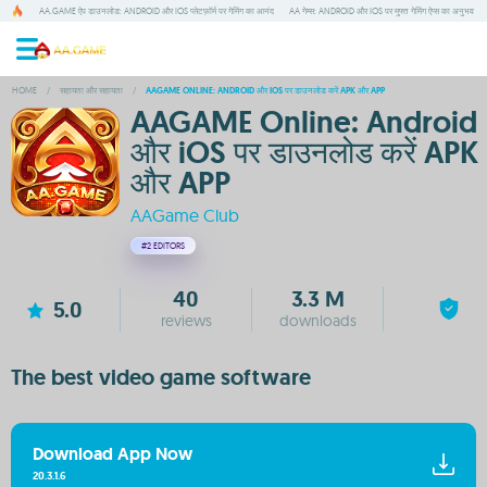
AA.GAME ऐप डाउनलोड: ANDROID और IOS प्लेटफ़ॉर्म पर गेमिंग का आनंद
AA गेम्स: ANDROID और IOS पर मुफ्त गेमिंग ऐप्स का अनुभव
HOME
/
सहायता और सहायता
/
AAGAME ONLINE: ANDROID और IOS पर डाउनलोड करें APK और APP
AAGAME Online: Android
और iOS पर डाउनलोड करें APK
और APP
AAGame Club
#2
EDITORS
40
3.3 M
5.0
reviews
downloads
The best video game software
Download App Now
20.3.1.6