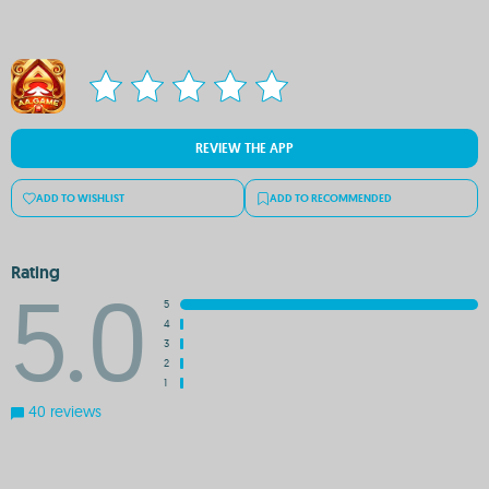
REVIEW THE APP
ADD TO WISHLIST
ADD TO RECOMMENDED
Rating
5.0
5
4
3
2
1
40 reviews