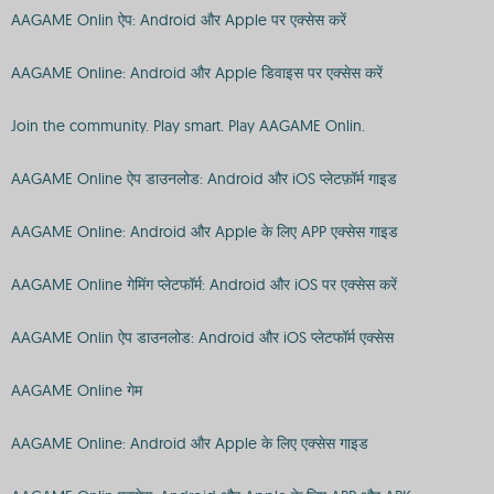
AAGAME Onlin ऐप: Android और Apple पर एक्सेस करें
AAGAME Online: Android और Apple डिवाइस पर एक्सेस करें
Join the community. Play smart. Play AAGAME Onlin.
AAGAME Online ऐप डाउनलोड: Android और iOS प्लेटफ़ॉर्म गाइड
AAGAME Online: Android और Apple के लिए APP एक्सेस गाइड
AAGAME Online गेमिंग प्लेटफॉर्म: Android और iOS पर एक्सेस करें
AAGAME Onlin ऐप डाउनलोड: Android और iOS प्लेटफॉर्म एक्सेस
AAGAME Online गेम
AAGAME Online: Android और Apple के लिए एक्सेस गाइड