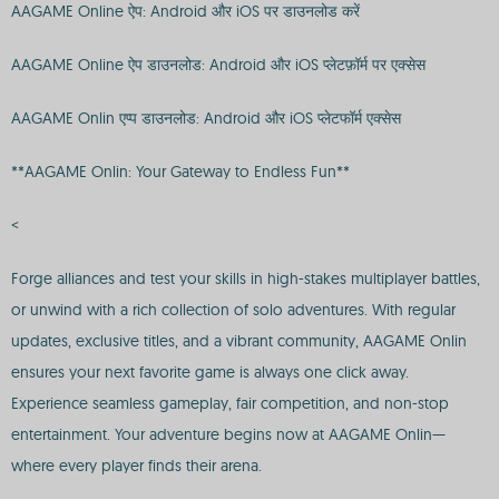
AAGAME Online ऐप: Android और iOS पर डाउनलोड करें
AAGAME Online ऐप डाउनलोड: Android और iOS प्लेटफ़ॉर्म पर एक्सेस
AAGAME Onlin एप्प डाउनलोड: Android और iOS प्लेटफॉर्म एक्सेस
**AAGAME Onlin: Your Gateway to Endless Fun**
<
Forge alliances and test your skills in high-stakes multiplayer battles,
or unwind with a rich collection of solo adventures. With regular
updates, exclusive titles, and a vibrant community, AAGAME Onlin
ensures your next favorite game is always one click away.
Experience seamless gameplay, fair competition, and non-stop
entertainment. Your adventure begins now at AAGAME Onlin—
where every player finds their arena.