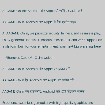
AAGAME Online: Android और Apple प्लेटफ़ॉर्म पर एक्सेस करें
AAGAME Onlin: Android और Apple के लिए एक्सेस गाइड
At AAGAME Onlin, we prioritize security, fairness, and seamless play.
Enjoy generous bonuses, smooth transactions, and 24/7 support on
a platform built for your entertainment. Your next big win starts here.
- **Bonuses Galore:** Claim welcom
AAGAME Onlin: Android और Apple पर एक्सेस करें
AAGAME Onlin ऐप: Android और Apple पर एक्सेस करें
AAGAME Onlin एप्प डाउनलोड: Android और iOS प्लेटफॉर्म एक्सेस
Experience seamless gameplay with high-quality graphics and