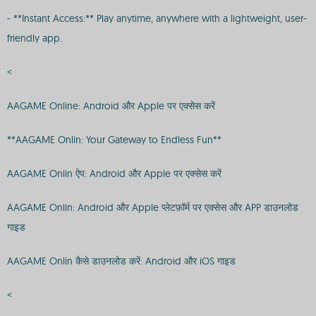
- **Instant Access:** Play anytime, anywhere with a lightweight, user-
friendly app.
<
AAGAME Online: Android और Apple पर एक्सेस करें
**AAGAME Onlin: Your Gateway to Endless Fun**
AAGAME Onlin ऐप: Android और Apple पर एक्सेस करें
AAGAME Onlin: Android और Apple प्लेटफ़ॉर्म पर एक्सेस और APP डाउनलोड
गाइड
AAGAME Onlin कैसे डाउनलोड करें: Android और iOS गाइड
<