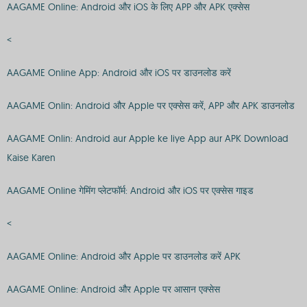
AAGAME Online: Android और iOS के लिए APP और APK एक्सेस
<
AAGAME Online App: Android और iOS पर डाउनलोड करें
AAGAME Onlin: Android और Apple पर एक्सेस करें, APP और APK डाउनलोड
AAGAME Onlin: Android aur Apple ke liye App aur APK Download
Kaise Karen
AAGAME Online गेमिंग प्लेटफॉर्म: Android और iOS पर एक्सेस गाइड
<
AAGAME Online: Android और Apple पर डाउनलोड करें APK
AAGAME Online: Android और Apple पर आसान एक्सेस