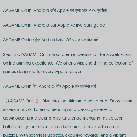
AAGAME Onlin: Android और Apple पर ऐप्स और APK एक्सेस
AAGAME Onlin: Android aur Apple ke liye pura guide
AAGAME Online ऐप: Android और iOS पर डाउनलोड करें
Step into AAGAME Onlin, your premier destination for a world-class
online gaming experience. We offer a vast and thrilling collection of
games designed for every type of player.
AAGAME Onlin ऐप: Android और Apple पर एक्सेस करें
【AAGAME Onlin】: Dive into the ultimate gaming hub! Enjoy instant
access to a vast library of trending and classic games—no
downloads, just click and play. Challenge friends in multiplayer
battles, test your skills in solo adventures, or relax with casual
puzzles. With seamless updates, exclusive rewards, and a vibrant