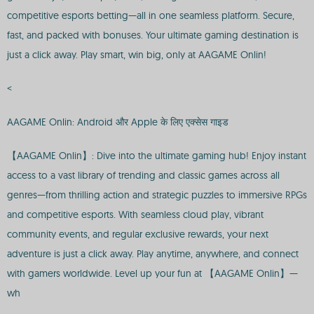
competitive esports betting—all in one seamless platform. Secure,
fast, and packed with bonuses. Your ultimate gaming destination is
just a click away. Play smart, win big, only at AAGAME Onlin!
<
AAGAME Onlin: Android और Apple के लिए एक्सेस गाइड
【AAGAME Onlin】: Dive into the ultimate gaming hub! Enjoy instant
access to a vast library of trending and classic games across all
genres—from thrilling action and strategic puzzles to immersive RPGs
and competitive esports. With seamless cloud play, vibrant
community events, and regular exclusive rewards, your next
adventure is just a click away. Play anytime, anywhere, and connect
with gamers worldwide. Level up your fun at 【AAGAME Onlin】—
wh