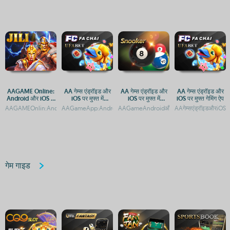
AAGAME Online:
AA गेम्स एंड्रॉइड और
AA गेम्स एंड्रॉइड और
AA गेम्स एंड्रॉइड और
Android और iOS के
iOS पर मुफ्त में
iOS पर मुफ्त में
iOS पर मुफ्त गेमिंग ऐप
लिए एक्सेस करें, APP
डाउनलोड करें
डाउनलोड करें
AAGAMEOnlin:AndroidaurApplekeliyeAppaurAPKDownloadAAGAMEOnlinएक्सेसकरें
AAGameApp:AndroidऔरiOSकेलिएमुफ्तडाउनलोडAAगेम्सएंड्रॉइडऔरiOSप
AAGameAndroidऔरiOSकेलिएमुफ्तडाउनलोड
AAगेम्सएंड्रॉइडऔरiOS
डाउनलोड करें
गेम गाइड