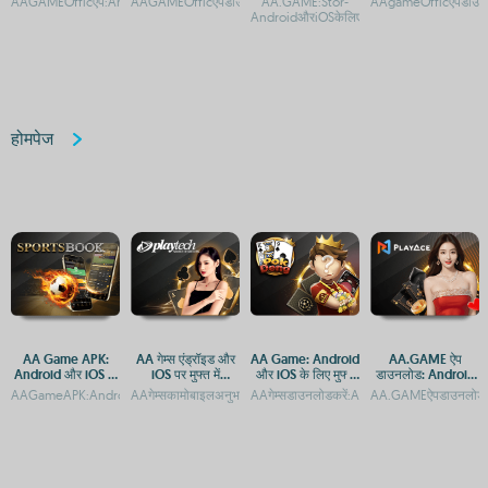
AAGAMEOfficऐप:AndroidऔरiOSपरडाउनलोडकरेंAAGAMEOffic:AndroidऔरiOSकेलिएऐप
AAGAMEOfficऐपडाउनलोड:AndroidऔरiOSप्लेटफ़ॉर्मगाइडAAGAMEOf
AA.GAME:Stor-
AAgameOfficऐपडाउनलो
प्लेटफ़ॉर्म
एक्सेस गाइड
AndroidऔरiOSकेलिएआधिकारिकऐपडाउनलोडकरे
होमपेज
AA Game APK:
AA गेम्स एंड्रॉइड और
AA Game: Android
AA.GAME ऐप
Android और iOS के
iOS पर मुफ्त में
और iOS के लिए मुफ्त
डाउनलोड: Android
लिए डाउनलोड गाइड
डाउनलोड करें
डाउनलोड और गेमप्ले
और iOS प्लेटफ़ॉर्म पर
AAGameAPK:AndroidऔरiOSपरडाउनलोडकरेंAAGameAPK:AndroidऔरiOSपरडाउनलोडऔरए
AAगेम्सकामोबाइलअनुभव:AndroidऔरiOSपरमुफ्तडाउनलोडAAगेम्सएंड्रॉइडऔर
AAगेम्सडाउनलोडकरें:AndroidऔरiOSकेलिएमुफ्तगेमि
AA.GAMEऐपडाउनलोड:An
गाइड
एक्सेस गाइड