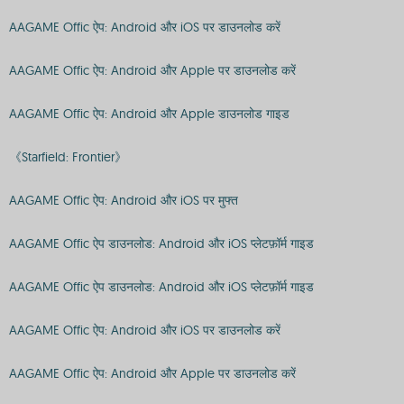
AAGAME Offic ऐप: Android और iOS पर डाउनलोड करें
AAGAME Offic ऐप: Android और Apple पर डाउनलोड करें
AAGAME Offic ऐप: Android और Apple डाउनलोड गाइड
《Starfield: Frontier》
AAGAME Offic ऐप: Android और iOS पर मुफ्त
AAGAME Offic ऐप डाउनलोड: Android और iOS प्लेटफ़ॉर्म गाइड
AAGAME Offic ऐप डाउनलोड: Android और iOS प्लेटफ़ॉर्म गाइड
AAGAME Offic ऐप: Android और iOS पर डाउनलोड करें
AAGAME Offic ऐप: Android और Apple पर डाउनलोड करें