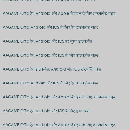
AAGAME Offic ऐप: Android और Apple डिवाइस के लिए डाउनलोड गाइड
AAGAME Offic: Android और iOS के लिए ऐप डाउनलोड गाइड
AAGAME Offic ऐप: Android और iOS पर मुफ्त डाउनलोड
AAGAME Offic ऐप: Android और iOS के लिए डाउनलोड गाइड
AAGAME Offic ऐप डाउनलोड: Android और iOS प्लेटफॉर्म गाइड
AAGAME Offic: Android और iOS के लिए ऐप डाउनलोड गाइड
AAGAME Offic ऐप: Android और Apple डिवाइस के लिए डाउनलोड गाइड
AAGAME Offic ऐप: Android और iOS के लिए मुफ्त डाउन
AAGAME Offic ऐप: Android और Apple डिवाइस के लिए डाउनलोड गाइड