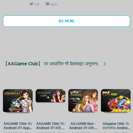
436
Reply
SEE MORE
【AAGame Club】 पर आधारित नौ वेबसाइट अनुभाग:
AAGAME Offic ऐप:
AAGAME Offic ऐप:
AA.GAME:Stor -
AAgame Offic ऐप
Android और Apple
Android और iOS पर
Android और iOS के
डाउनलोड: Android
पर डाउनलोड करें
डाउनलोड करें
लिए मुफ्त गेम डाउनलोड
और iOS प्लेटफ़ॉर्म पर