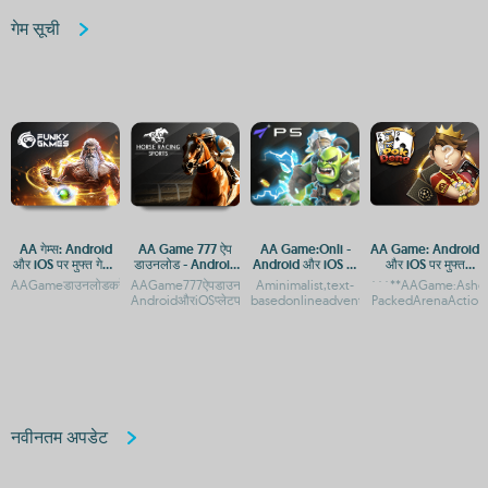
गेम सूची
AA गेम्स: Android
AA Game 777 ऐप
AA Game:Onli -
AA Game: Android
और iOS पर मुफ्त गेमिंग
डाउनलोड - Android
Android और iOS पर
और iOS पर मुफ्त
का आनंद
और iOS प्लेटफ़ॉर्म पर
मुफ्त गेमिंग ऐप
डाउनलोड और प्ले करें
AAGameडाउनलोडकरें:AndroidऔरiOSकेलिएमुफ्तगेमिंगऐपAAगेम्सएंड्रॉइडऔरiOSपरमुफ्तमेंडाउनलोड
AAGame777ऐपडाउनलोड-
Aminimalist,text-
```**AAGame:AshenAby
एक्सेस
AndroidऔरiOSप्लेटफॉर्मगाइडAAGame777ऐपडाउनलोड:AndroidऔरiOSप्ल
basedonlineadventurewhereyourwords
PackedArenaActio
नवीनतम अपडेट