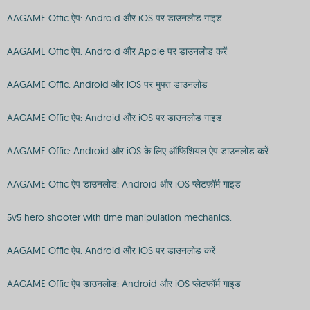
AAGAME Offic ऐप: Android और iOS पर डाउनलोड गाइड
AAGAME Offic ऐप: Android और Apple पर डाउनलोड करें
AAGAME Offic: Android और iOS पर मुफ्त डाउनलोड
AAGAME Offic ऐप: Android और iOS पर डाउनलोड गाइड
AAGAME Offic: Android और iOS के लिए ऑफिशियल ऐप डाउनलोड करें
AAGAME Offic ऐप डाउनलोड: Android और iOS प्लेटफ़ॉर्म गाइड
5v5 hero shooter with time manipulation mechanics.
AAGAME Offic ऐप: Android और iOS पर डाउनलोड करें
AAGAME Offic ऐप डाउनलोड: Android और iOS प्लेटफॉर्म गाइड