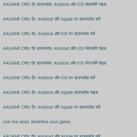
AAGAME Offic ऐप डाउनलोड: Android और iOS प्लेटफ़ॉर्म गाइड
AAGAME Offic ऐप: Android और Apple पर डाउनलोड करें
AAGAME Offic ऐप: Android और iOS पर डाउनलोड करें
AAGAME Offic ऐप डाउनलोड: Android और iOS प्लेटफ़ॉर्म गाइड
AAGAME Offic ऐप डाउनलोड: Android और iOS प्लेटफॉर्म गाइड
AAGAME Offic ऐप: Android और iOS पर डाउनलोड करें
AAGAME Offic ऐप: Android और Apple डाउनलोड गाइड
AAGAME Offic ऐप: Android और Apple पर डाउनलोड करें
Join the ranks. Redefine your game.
AAGAME Offic ऐप: Android और Apple पर डाउनलोड करें