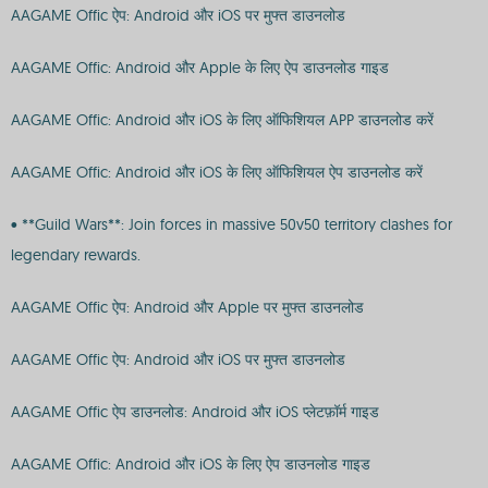
AAGAME Offic ऐप: Android और iOS पर मुफ्त डाउनलोड
AAGAME Offic: Android और Apple के लिए ऐप डाउनलोड गाइड
AAGAME Offic: Android और iOS के लिए ऑफिशियल APP डाउनलोड करें
AAGAME Offic: Android और iOS के लिए ऑफिशियल ऐप डाउनलोड करें
• **Guild Wars**: Join forces in massive 50v50 territory clashes for
legendary rewards.
AAGAME Offic ऐप: Android और Apple पर मुफ्त डाउनलोड
AAGAME Offic ऐप: Android और iOS पर मुफ्त डाउनलोड
AAGAME Offic ऐप डाउनलोड: Android और iOS प्लेटफ़ॉर्म गाइड
AAGAME Offic: Android और iOS के लिए ऐप डाउनलोड गाइड