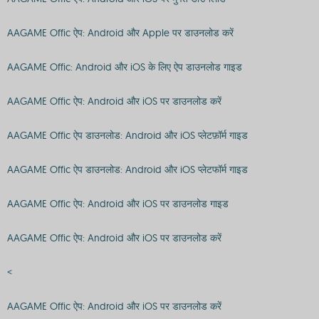
AAGAME Offic ऐप: Android और Apple पर डाउनलोड करें
AAGAME Offic: Android और iOS के लिए ऐप डाउनलोड गाइड
AAGAME Offic ऐप: Android और iOS पर डाउनलोड करें
AAGAME Offic ऐप डाउनलोड: Android और iOS प्लेटफ़ॉर्म गाइड
AAGAME Offic ऐप डाउनलोड: Android और iOS प्लेटफॉर्म गाइड
AAGAME Offic ऐप: Android और iOS पर डाउनलोड गाइड
AAGAME Offic ऐप: Android और iOS पर डाउनलोड करें
<
AAGAME Offic ऐप: Android और iOS पर डाउनलोड करें