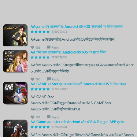
AAgame ऐप डाउनलोड: Android और iOS प्लेटफ़ॉर्म पर गेमिंग एक्सेस
1769037472
AAgameऐपडाउनलोड:AndroidऔरiOSप्लेटफ़ॉर्मपरगेमिंगएक्सेस
992
Reply
AA गेम्स एप्प डाउनलोड: Android और iOS पर मुफ्त गेमिंग
1769039051
AAगेम्स:AndroidऔरiOSपरमुफ्तगेमिंगकाअनुभवAAGameडाउनलोडकरें:Andr
oidऔरiOSकेलिएमुफ्तगेमिंगऐप
590
Reply
AA.GAME पर Stor ऐप डाउनलोड करें: Android और iOS के लिए गाइड
1770449947
AA.GAME:Stor-
AndroidऔरiOSकेलिएमुफ्तऐपडाउनलोडकरेंAA.GAME:Stor-
AndroidऔरiOSकेलिएऐप्सऔरAPKड
597
Reply
AA Game डाउनलोड करें: Android और iOS के लिए मुफ्त APP एक्सेस
1770901578
AAगेम्स:AndroidऔरiOSपरमुफ्तगेमिंगएप्सAAGameकैसेडाउनलोडकरें:Andro