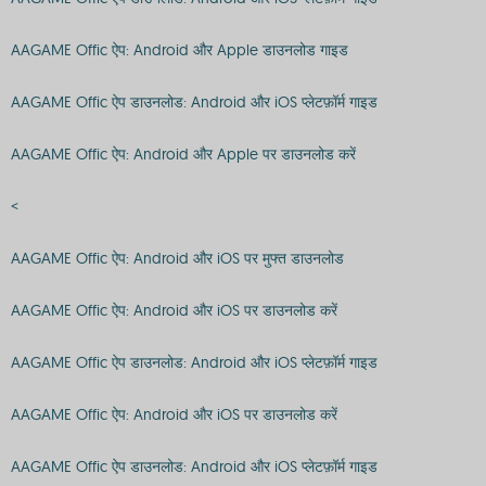
AAGAME Offic ऐप: Android और Apple डाउनलोड गाइड
AAGAME Offic ऐप डाउनलोड: Android और iOS प्लेटफ़ॉर्म गाइड
AAGAME Offic ऐप: Android और Apple पर डाउनलोड करें
<
AAGAME Offic ऐप: Android और iOS पर मुफ्त डाउनलोड
AAGAME Offic ऐप: Android और iOS पर डाउनलोड करें
AAGAME Offic ऐप डाउनलोड: Android और iOS प्लेटफ़ॉर्म गाइड
AAGAME Offic ऐप: Android और iOS पर डाउनलोड करें
AAGAME Offic ऐप डाउनलोड: Android और iOS प्लेटफ़ॉर्म गाइड