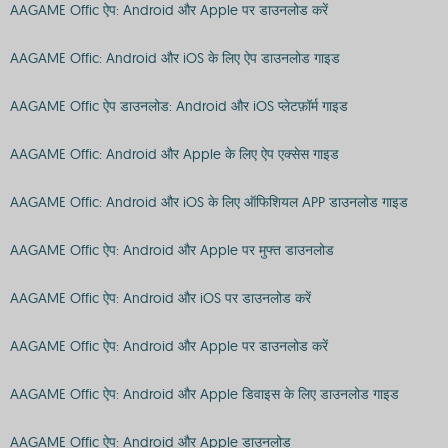
AAGAME Offic ऐप: Android और Apple पर डाउनलोड करें
AAGAME Offic: Android और iOS के लिए ऐप डाउनलोड गाइड
AAGAME Offic ऐप डाउनलोड: Android और iOS प्लेटफ़ॉर्म गाइड
AAGAME Offic: Android और Apple के लिए ऐप एक्सेस गाइड
AAGAME Offic: Android और iOS के लिए ऑफिशियल APP डाउनलोड गाइड
AAGAME Offic ऐप: Android और Apple पर मुफ्त डाउनलोड
AAGAME Offic ऐप: Android और iOS पर डाउनलोड करें
AAGAME Offic ऐप: Android और Apple पर डाउनलोड करें
AAGAME Offic ऐप: Android और Apple डिवाइस के लिए डाउनलोड गाइड
AAGAME Offic ऐप: Android और Apple डाउनलोड