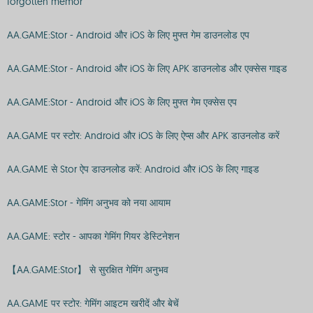
forgotten memor
AA.GAME:Stor - Android और iOS के लिए मुफ्त गेम डाउनलोड एप
AA.GAME:Stor - Android और iOS के लिए APK डाउनलोड और एक्सेस गाइड
AA.GAME:Stor - Android और iOS के लिए मुफ्त गेम एक्सेस एप
AA.GAME पर स्टोर: Android और iOS के लिए ऐप्स और APK डाउनलोड करें
AA.GAME से Stor ऐप डाउनलोड करें: Android और iOS के लिए गाइड
AA.GAME:Stor - गेमिंग अनुभव को नया आयाम
AA.GAME: स्टोर - आपका गेमिंग गियर डेस्टिनेशन
【AA.GAME:Stor】 से सुरक्षित गेमिंग अनुभव
AA.GAME पर स्टोर: गेमिंग आइटम खरीदें और बेचें