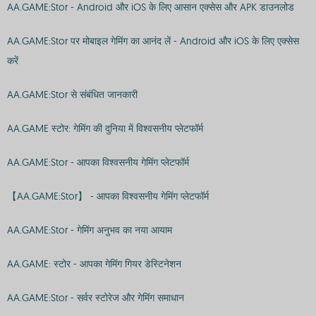
AA.GAME:Stor - Android और iOS के लिए आसान एक्सेस और APK डाउनलोड
AA.GAME:Stor पर मोबाइल गेमिंग का आनंद लें - Android और iOS के लिए एक्सेस
करें
AA.GAME:Stor से संबंधित जानकारी
AA.GAME स्टोर: गेमिंग की दुनिया में विश्वसनीय प्लेटफॉर्म
AA.GAME:Stor - आपका विश्वसनीय गेमिंग प्लेटफॉर्म
【AA.GAME:Stor】 - आपका विश्वसनीय गेमिंग प्लेटफॉर्म
AA.GAME:Stor - गेमिंग अनुभव का नया आयाम
AA.GAME: स्टोर - आपका गेमिंग गियर डेस्टिनेशन
AA.GAME:Stor - सर्वर स्टोरेज और गेमिंग समाधान