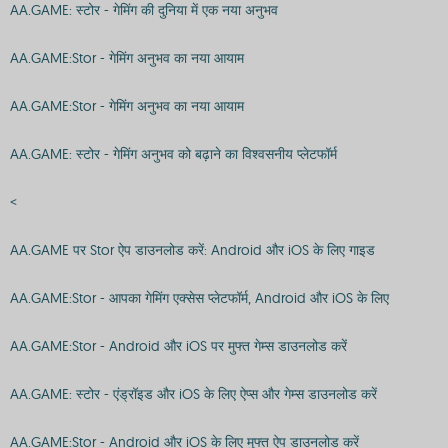
AA.GAME: स्टोर - गेमिंग की दुनिया में एक नया अनुभव
AA.GAME:Stor - गेमिंग अनुभव का नया आयाम
AA.GAME:Stor - गेमिंग अनुभव का नया आयाम
AA.GAME: स्टोर - गेमिंग अनुभव को बढ़ाने का विश्वसनीय प्लेटफॉर्म
<
AA.GAME पर Stor ऐप डाउनलोड करें: Android और iOS के लिए गाइड
AA.GAME:Stor - आपका गेमिंग एक्सेस प्लेटफॉर्म, Android और iOS के लिए
AA.GAME:Stor - Android और iOS पर मुफ्त गेम्स डाउनलोड करें
AA.GAME: स्टोर - एंड्रॉइड और iOS के लिए ऐप्स और गेम्स डाउनलोड करें
AA.GAME:Stor - Android और iOS के लिए मुफ्त ऐप डाउनलोड करें