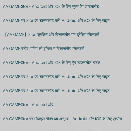
AA.GAME:Stor - Android और iOS के लिए मुफ्त ऐप डाउनलोड
AA.GAME पर Stor ऐप डाउनलोड करें: Android और iOS के लिए गाइड
【AA.GAME】Stor: सुरक्षित और विश्वसनीय गेम ट्रेडिंग प्लेटफॉर्म
AA.GAME स्टोर: गेमिंग की दुनिया में विश्वसनीय प्लेटफॉर्म
AA.GAME:Stor - Android और iOS के लिए ऐप डाउनलोड गाइड
AA.GAME पर Stor ऐप डाउनलोड करें: Android और iOS के लिए गाइड
AA.GAME पर Stor ऐप डाउनलोड करें: Android और iOS के लिए गाइड
AA.GAME:Stor - Android और i
AA.GAME:Stor पर मोबाइल गेमिंग का अनुभव - Android और iOS के लिए एक्सेस