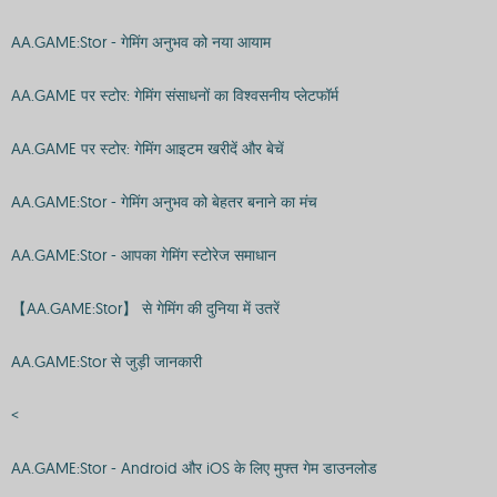
AA.GAME:Stor - गेमिंग अनुभव को नया आयाम
AA.GAME पर स्टोर: गेमिंग संसाधनों का विश्वसनीय प्लेटफॉर्म
AA.GAME पर स्टोर: गेमिंग आइटम खरीदें और बेचें
AA.GAME:Stor - गेमिंग अनुभव को बेहतर बनाने का मंच
AA.GAME:Stor - आपका गेमिंग स्टोरेज समाधान
【AA.GAME:Stor】 से गेमिंग की दुनिया में उतरें
AA.GAME:Stor से जुड़ी जानकारी
<
AA.GAME:Stor - Android और iOS के लिए मुफ्त गेम डाउनलोड