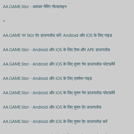
AA.GAME:Stor - आपका गेमिंग गोल्डमाइन
<
AA.GAME पर Stor ऐप डाउनलोड करें: Android और iOS के लिए गाइड
AA.GAME:Stor - Android और iOS के लिए ऐप्स और APK डाउनलोड
AA.GAME:Stor - Android और iOS के लिए मुफ्त गेम डाउनलोड प्लेटफ़ॉर्म
AA.GAME:Stor - Android और iOS के लिए एक्सेस गाइड
AA.GAME:Stor - Android और iOS के लिए मुफ्त गेम डाउनलोड प्लेटफ़ॉर्म
AA.GAME:Stor - Android और iOS के लिए मुफ्त ऐप डाउनलोड
AA.GAME:Stor - Android और iOS के लिए मुफ्त ऐप डाउनलोड करें