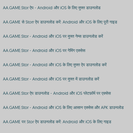
AA.GAME:Stor ऐप - Android और iOS के लिए मुफ्त डाउनलोड
AA.GAME से Storr ऐप डाउनलोड करें: Android और iOS के लिए पूरी गाइड
AA.GAME:Stor - Android और iOS पर मुफ्त गेम्स डाउनलोड करें
AA.GAME:Stor - Android और iOS पर गेमिंग एक्सेस
AA.GAME:Stor - Android और iOS के लिए मुफ्त ऐप डाउनलोड करें
AA.GAME:Stor - Android और iOS पर मुफ्त में डाउनलोड करें
AA.GAME:Stor ऐप डाउनलोड - Android और iOS प्लेटफ़ॉर्म पर एक्सेस
AA.GAME:Stor - Android और iOS के लिए आसान एक्सेस और APK डाउनलोड
AA.GAME पर Stor ऐप डाउनलोड करें: Android और iOS के लिए गाइड