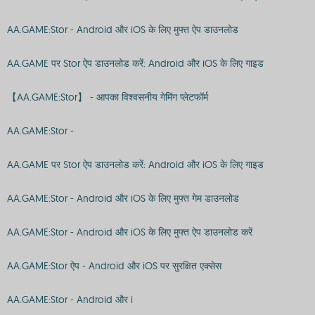
AA.GAME:Stor - Android और iOS के लिए मुफ्त ऐप डाउनलोड
AA.GAME पर Stor ऐप डाउनलोड करें: Android और iOS के लिए गाइड
【AA.GAME:Stor】 - आपका विश्वसनीय गेमिंग प्लेटफॉर्म
AA.GAME:Stor -
AA.GAME पर Stor ऐप डाउनलोड करें: Android और iOS के लिए गाइड
AA.GAME:Stor - Android और iOS के लिए मुफ्त गेम डाउनलोड
AA.GAME:Stor - Android और iOS के लिए मुफ्त ऐप डाउनलोड करें
AA.GAME:Stor ऐप - Android और iOS पर सुरक्षित एक्सेस
AA.GAME:Stor - Android और i