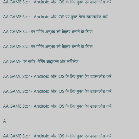
AA.GAME:Stor - Android और iOS के लिए मुफ्त ऐप डाउनलोड करें
AA.GAME:Stor - Android और iOS पर मुफ्त गेम्स डाउनलोड करें
AA.GAME:Stor पर गेमिंग अनुभव को बेहतर बनाने के टिप्स
AA.GAME:Stor पर गेमिंग अनुभव को बेहतर बनाने के टिप्स
AA.GAME पर स्टोर: गेमिंग आइटम्स और सर्विसेज
AA.GAME:Stor - Android और iOS के लिए मुफ्त ऐप डाउनलोड करें
AA.GAME:Stor - Android और iOS के लिए मुफ्त ऐप डाउनलोड करें
AA.GAME:Stor - Android और iOS के लिए मुफ्त ऐप डाउनलोड करें
A
AA.GAME:Stor - Android और iOS के लिए मुफ्त ऐप डाउनलोड करें