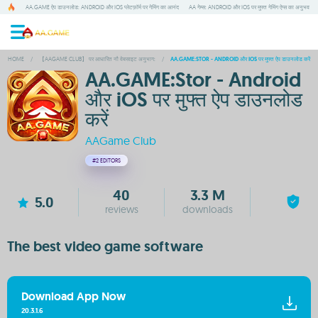
AA.GAME ऐप डाउनलोड: ANDROID और IOS प्लेटफ़ॉर्म पर गेमिंग का आनंद
AA गेम्स: ANDROID और IOS पर मुफ्त गेमिंग ऐप्स का अनुभव
HOME
/
【AAGAME CLUB】 पर आधारित नौ वेबसाइट अनुभाग:
/
AA.GAME:STOR - ANDROID और IOS पर मुफ्त ऐप डाउनलोड करें
AA.GAME:Stor - Android
और iOS पर मुफ्त ऐप डाउनलोड
करें
AAGame Club
#2
EDITORS
40
3.3 M
5.0
reviews
downloads
The best video game software
Download App Now
20.3.1.6