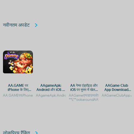
नवीनतम अपडेट
AA.GAME पर
AAgameApk:
AA गेम्स एंड्रॉइड और
AAGame Club
iPhone के लिए
Android और iOS पर
iOS पर मुफ्त में खेलने
App Download:
Android ऐप्स कैसे
गेमिंग ऐप्स का मुफ्त
के लिए
Android & iOS APK
AA.GAMEपरiPhoneकेलिएAndroidऐप्सकैसेडाउनलोडकरेंAA.GAMEसेiPhoneपरGenshinImpa
AAgameApk:AndroidऔरiOSपरगेमिंगएप्सकामुफ्तडाउनलोडWhetheryo
AAGameएप्पडाउनलोड:AndroidऔरiOSपरमुफ्तगेम
AAGameClubApp:Andr
डाउनलोड करें
डाउनलोड
Access Guide
**L**ookaroundAAगेम्सएंड्रॉइडऔरiOSपरमु
लोकप्रिय रैंकिंग