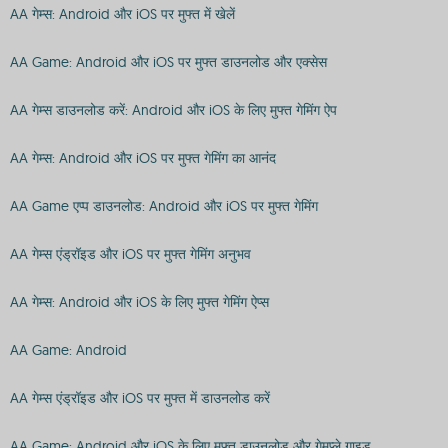
AA गेम्स: Android और iOS पर मुफ्त में खेलें
AA Game: Android और iOS पर मुफ्त डाउनलोड और एक्सेस
AA गेम्स डाउनलोड करें: Android और iOS के लिए मुफ्त गेमिंग ऐप
AA गेम्स: Android और iOS पर मुफ्त गेमिंग का आनंद
AA Game एप्प डाउनलोड: Android और iOS पर मुफ्त गेमिंग
AA गेम्स एंड्रॉइड और iOS पर मुफ्त गेमिंग अनुभव
AA गेम्स: Android और iOS के लिए मुफ्त गेमिंग ऐप्स
AA Game: Android
AA गेम्स एंड्रॉइड और iOS पर मुफ्त में डाउनलोड करें
AA Game: Android और iOS के लिए मुफ्त डाउनलोड और गेमप्ले गाइड