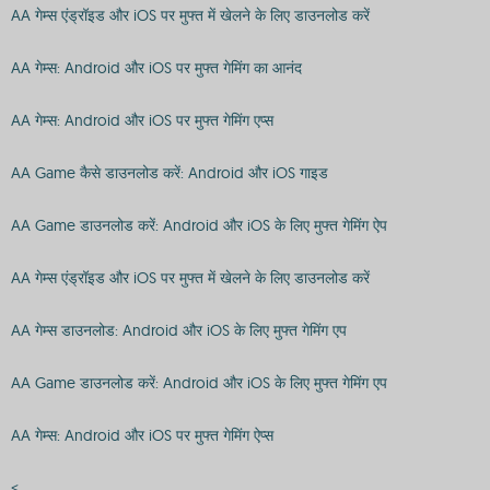
AA गेम्स एंड्रॉइड और iOS पर मुफ्त में खेलने के लिए डाउनलोड करें
AA गेम्स: Android और iOS पर मुफ्त गेमिंग का आनंद
AA गेम्स: Android और iOS पर मुफ्त गेमिंग एप्स
AA Game कैसे डाउनलोड करें: Android और iOS गाइड
AA Game डाउनलोड करें: Android और iOS के लिए मुफ्त गेमिंग ऐप
AA गेम्स एंड्रॉइड और iOS पर मुफ्त में खेलने के लिए डाउनलोड करें
AA गेम्स डाउनलोड: Android और iOS के लिए मुफ्त गेमिंग एप
AA Game डाउनलोड करें: Android और iOS के लिए मुफ्त गेमिंग एप
AA गेम्स: Android और iOS पर मुफ्त गेमिंग ऐप्स
<