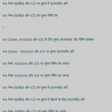
AA गेम्स एंड्रॉइड और iOS पर मुफ्त में डाउनलोड करें
AA गेम्स एंड्रॉइड और iOS पर मुफ्त गेमिंग ऐप
<
AA Game: Android और iOS के लिए मुफ्त डाउनलोड और गेमिंग एक्सेस
AA Game - Android और iOS पर मुफ्त डाउनलोड करें
AA गेम्स: Android और iOS पर मुफ्त गेमिंग का आनंद
AA गेम्स: Android और iOS पर मुफ्त गेमिंग का आनंद
AA गेम्स एंड्रॉइड और iOS पर मुफ्त में डाउनलोड करें
AA गेम्स एंड्रॉइड और iOS पर मुफ्त में खेलने के लिए डाउनलोड करें
AA गेम्स: एंड्रॉइड और iOS पर मुफ्त गेमिंग का आनंद