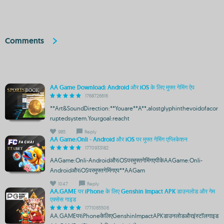
Comments
AA Game Download: Android और iOS के लिए मुफ्त गेमिंग ऐप
1768726616
**Art&SoundDirection:**Youare**A**,alostglyphinthevoidofacor
ruptedsystem.Yourgoal:reacht
985
Reply
AA Game:Onli - Android और iOS पर मुफ्त गेमिंग एप्लिकेशन
1770933182
AAGame:Onli-AndroidऔरiOSपरमुफ्तगेमिंगएपीकेAAGame:Onli-
AndroidऔरiOSपरमुफ्तगेमिंगएप**AAGam
1047
Reply
AA.GAME पर iPhone के लिए Genshin Impact APK डाउनलोड और गेम
एक्सेस गाइड
1771065506
AA.GAMEपरiPhoneकेलिएGenshinImpactAPKडाउनलोडऔरइंस्टॉलगाइड