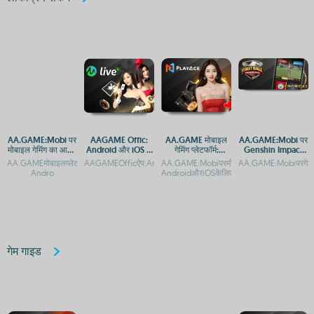
AA.GAME:Mobi पर
AAGAME Offic:
AA.GAME मोबाइल
AA.GAME:Mobi पर
मोबाइल गेमिंग का आनंद
Android और iOS के
गेमिंग प्लेटफॉर्म:
Genshin Impact
लें - Android और
लिए ऐप डाउनलोड गाइड
Android और iOS पर
APK डाउनलोड करें -
AA.GAMEमोबाइलप्लेटफॉर्म:AndroidऔरiOSपरगेमएक्सेसAA.GAME:Mobiपरमोबाइलगेमिंगकाआनंदले
AAGAMEOfficऐप:AndroidऔरiOSपरडाउनलोडकरेंAAGAMEOffic:And
AA.GAME:Mobiपरमोबाइलगेमिंगकाआनंदलें-
AA.GAME:Mobiपरगेमिं
iOS के लिए एक्सेस करें
डाउनलोड व एक्सेस
Android और iOS
Andro
AndroidऔरiOSकेलिएएक्सेसकरें
गाइड
गेम गाइड