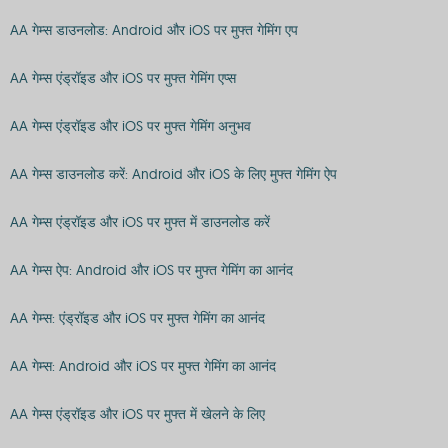
AA गेम्स डाउनलोड: Android और iOS पर मुफ्त गेमिंग एप
AA गेम्स एंड्रॉइड और iOS पर मुफ्त गेमिंग एप्स
AA गेम्स एंड्रॉइड और iOS पर मुफ्त गेमिंग अनुभव
AA गेम्स डाउनलोड करें: Android और iOS के लिए मुफ्त गेमिंग ऐप
AA गेम्स एंड्रॉइड और iOS पर मुफ्त में डाउनलोड करें
AA गेम्स ऐप: Android और iOS पर मुफ्त गेमिंग का आनंद
AA गेम्स: एंड्रॉइड और iOS पर मुफ्त गेमिंग का आनंद
AA गेम्स: Android और iOS पर मुफ्त गेमिंग का आनंद
AA गेम्स एंड्रॉइड और iOS पर मुफ्त में खेलने के लिए