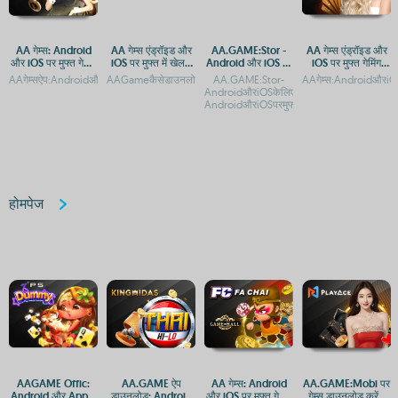
AA गेम्स: Android
AA गेम्स एंड्रॉइड और
AA.GAME:Stor -
AA गेम्स एंड्रॉइड और
और iOS पर मुफ्त गेमिंग
iOS पर मुफ्त में खेलने
Android और iOS पर
iOS पर मुफ्त गेमिंग
एप्स और APK
के लिए डाउनलोड करें
गेमिंग एक्सेस का
अनुभव
AAगेम्सऐप:AndroidऔरiOSपरमुफ्तगेमिंगकाआनंदAAGame:AndroidऔरiOSकेलिएमुफ्तडाउनलोडऔरगे
AAGameकैसेडाउनलोडकरें:AndroidऔरiOSगाइडAAGameडाउनलोडकरें:A
AA.GAME:Stor-
AAगेम्स:AndroidऔरiOS
डाउनलोड
बेहतरीन प्लेटफ़ॉर्म
AndroidऔरiOSकेलिएमुफ्तगेमडाउनलोडप्लेटफ़ॉर
AndroidऔरiOSपरमुफ्त
होमपेज
AAGAME Offic:
AA.GAME ऐप
AA गेम्स: Android
AA.GAME:Mobi पर
Android और Apple
डाउनलोड: Android
और iOS पर मुफ्त गेमिंग
गेम्स डाउनलोड करें -