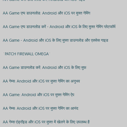
AA Game एप्प डाउनलोड: Android और iOS पर मुफ्त गेमिंग
AA Game एप्प डाउनलोड करें - Android और iOS के लिए मुफ्त गेमिंग प्लेटफॉर्म
AA Game - Android और iOS के लिए मुफ्त डाउनलोड और एक्सेस गाइड
`PATCH FIREWALL OMEGA`
AA Game डाउनलोड करें: Android और iOS के लिए मुफ
AA गेम्स: Android और iOS पर मुफ्त गेमिंग का अनुभव
AA Game: Android और iOS पर मुफ्त गेमिंग ऐप
AA गेम्स: Android और iOS पर मुफ्त गेमिंग का आनंद
AA गेम्स एंड्रॉइड और iOS पर मुफ्त में खेलने के लिए उपलब्ध है