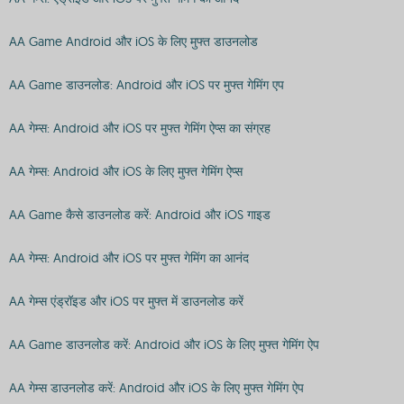
AA Game Android और iOS के लिए मुफ्त डाउनलोड
AA Game डाउनलोड: Android और iOS पर मुफ्त गेमिंग एप
AA गेम्स: Android और iOS पर मुफ्त गेमिंग ऐप्स का संग्रह
AA गेम्स: Android और iOS के लिए मुफ्त गेमिंग ऐप्स
AA Game कैसे डाउनलोड करें: Android और iOS गाइड
AA गेम्स: Android और iOS पर मुफ्त गेमिंग का आनंद
AA गेम्स एंड्रॉइड और iOS पर मुफ्त में डाउनलोड करें
AA Game डाउनलोड करें: Android और iOS के लिए मुफ्त गेमिंग ऐप
AA गेम्स डाउनलोड करें: Android और iOS के लिए मुफ्त गेमिंग ऐप