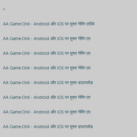
<
AA Game:Onli - Android और iOS पर मुफ्त गेमिंग एपीके
AA Game:Onli - Android और iOS पर मुफ्त गेमिंग एप
AA Game:Onli - Android और iOS पर मुफ्त गेमिंग एप
AA Game:Onli - Android और iOS पर मुफ्त गेमिंग एप
AA Game:Onli - Android और iOS पर मुफ्त डाउनलोड
AA Game:Onli - Android और iOS पर मुफ्त गेमिंग एप
AA Game:Onli - Android और iOS पर मुफ्त गेमिंग एप
AA Game:Onli - Android और iOS पर मुफ्त डाउनलोड