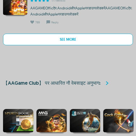
1771961453
AAGAMEOfficऐप:AndroidऔरAppleपरडाउनलोडकरेंAAGAMEOfficऐप:
AndroidऔरAppleपरडाउनलोडकरें
789
Reply
SEE MORE
【AAGame Club】 पर आधारित नौ वेबसाइट अनुभाग: