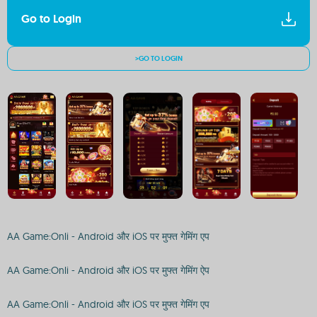
Go to Login
>GO TO LOGIN
AA Game:Onli - Android और iOS पर मुफ्त गेमिंग एप
AA Game:Onli - Android और iOS पर मुफ्त गेमिंग ऐप
AA Game:Onli - Android और iOS पर मुफ्त गेमिंग एप