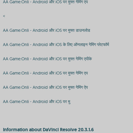
AA Game:Onli - Android और iOS पर मुफ्त गेमिंग एप
<
AA Game:Onli - Android और iOS पर मुफ्त डाउनलोड
AA Game:Onli - Android और iOS के लिए ऑनलाइन गेमिंग प्लेटफॉर्म
AA Game:Onli - Android और iOS पर मुफ्त गेमिंग एपीके
AA Game:Onli - Android और iOS पर मुफ्त गेमिंग एप
AA Game:Onli - Android और iOS पर मुफ्त गेमिंग ऐप
AA Game:Onli - Android और iOS पर मु
Information about DaVinci Resolve 20.3.1.6