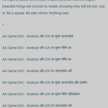
beautiful things we choose to create, knowing they will be lost. Log
in. Be a square. Be with others. Nothing lasts.
<
AA Game:Onli - Android और iOS पर मुफ्त डाउनलोड
AA Game:Onli - Android और iOS पर मुफ्त गेमिंग एप
AA Game:Onli - Android और iOS पर मुफ्त गेमिंग एप
AA Game:Onli - Android और iOS पर डाउनलोड करें
AA Game:Onli - Android और iOS पर मुफ्त डाउनलोड और एक्सेस
AA Game:Onli - Android और iOS पर मुफ्त गेमिंग एप्लिकेशन
AA Game:Onli - Android और iOS पर डाउनलोड करें