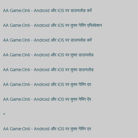
AA Game:Onli - Android और iOS पर डाउनलोड करें
AA Game:Onli - Android और iOS पर मुफ्त गेमिंग एप्लिकेशन
AA Game:Onli - Android और iOS पर डाउनलोड करें
AA Game:Onli - Android और iOS पर मुफ्त डाउनलोड
AA Game:Onli - Android और iOS पर मुफ्त डाउनलोड
AA Game:Onli - Android और iOS पर मुफ्त गेमिंग एप
AA Game:Onli - Android और iOS पर मुफ्त गेमिंग ऐप
<
AA Game:Onli - Android और iOS पर मुफ्त गेमिंग एप