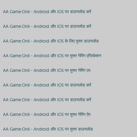
AA Game:Onli - Android और iOS पर डाउनलोड करें
AA Game:Onli - Android और iOS पर डाउनलोड करें
AA Game:Onli - Android और iOS के लिए मुफ्त डाउनलोड
AA Game:Onli - Android और iOS पर मुफ्त गेमिंग एप्लिकेशन
AA Game:Onli - Android और iOS पर मुफ्त गेमिंग एप
AA Game:Onli - Android और iOS पर डाउनलोड करें
AA Game:Onli - Android और iOS पर डाउनलोड करें
AA Game:Onli - Android और iOS पर मुफ्त गेमिंग ऐप
AA Game:Onli - Android और iOS पर मुफ्त डाउनलोड