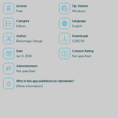
License
Op. System
Free
Windows
Category
Language
Editors
English
Author
Downloads
Blackmagic Design
3,250,119
Date
Content Rating
Jan 9, 2026
Not specified
Advertisement
Not specified
Why is this app published on Uptodown?
(More information)