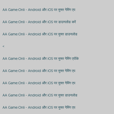
AA Game:Onli - Android और iOS पर मुफ्त गेमिंग एप
AA Game:Onli - Android और iOS पर डाउनलोड करें
AA Game:Onli - Android और iOS पर मुफ्त डाउनलोड
<
AA Game:Onli - Android और iOS पर मुफ्त गेमिंग एपीके
AA Game:Onli - Android और iOS पर मुफ्त गेमिंग एप
AA Game:Onli - Android और iOS पर मुफ्त गेमिंग एप
AA Game:Onli - Android और iOS पर मुफ्त डाउनलोड
AA Game:Onli - Android और iOS पर मुफ्त गेमिंग एप