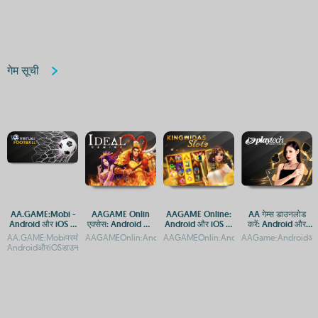
गेम सूची
AA.GAME:Mobi -
AAGAME Onlin
AAGAME Online:
AA गेम्स डाउनलोड
Android और iOS के
एक्सेस: Android और
Android और iOS पर
करें: Android और
लिए ऐप डाउनलोड करें
Apple के लिए APP
मुफ्त डाउनलोड और
iOS के लिए मुफ्त गेमिंग
AA.GAME:Mobiपरमोबाइलगेमिंगकाआनंदलें-
AAGAMEOnlin:AndroidऔरAppleप्लेटफ़ॉर्मपरएक्सेसकरेंAAGAMEOn
AAGAMEOnlin:AndroidaurApplekeliyeA
AAGame:AndroidऔरiOS
और APK डाउनलोड
एक्सेस
ऐप
AndroidऔरiOSडाउनलोडगाइडAA.GAME:Mobiपरमोबाइलगेमिंगकाआ