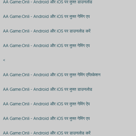
AA Game:Onli - Android और iOS पर मुफ्त डाउनलोड
AA Game:Onli - Android और iOS पर मुफ्त गेमिंग एप
AA Game:Onli - Android और iOS पर डाउनलोड करें
AA Game:Onli - Android और iOS पर मुफ्त गेमिंग एप
<
AA Game:Onli - Android और iOS पर मुफ्त गेमिंग एप्लिकेशन
AA Game:Onli - Android और iOS पर मुफ्त डाउनलोड
AA Game:Onli - Android और iOS पर मुफ्त गेमिंग ऐप
AA Game:Onli - Android और iOS पर मुफ्त गेमिंग एप
AA Game:Onli - Android और iOS पर डाउनलोड करें