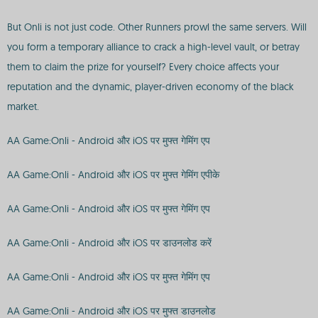
But Onli is not just code. Other Runners prowl the same servers. Will
you form a temporary alliance to crack a high-level vault, or betray
them to claim the prize for yourself? Every choice affects your
reputation and the dynamic, player-driven economy of the black
market.
AA Game:Onli - Android और iOS पर मुफ्त गेमिंग एप
AA Game:Onli - Android और iOS पर मुफ्त गेमिंग एपीके
AA Game:Onli - Android और iOS पर मुफ्त गेमिंग एप
AA Game:Onli - Android और iOS पर डाउनलोड करें
AA Game:Onli - Android और iOS पर मुफ्त गेमिंग एप
AA Game:Onli - Android और iOS पर मुफ्त डाउनलोड