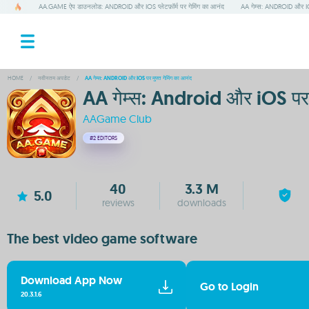
AA.GAME ऐप डाउनलोड: ANDROID और IOS प्लेटफ़ॉर्म पर गेमिंग का आनंद
AA गेम्स: ANDROID और IOS
HOME
/
नवीनतम अपडेट
/
AA गेम्स: ANDROID और IOS पर मुफ्त गेमिंग का आनंद
AA गेम्स: Android और iOS पर म
AAGame Club
#2
EDITORS
40
3.3 M
5.0
reviews
downloads
The best video game software
Download App Now
Go to Login
20.3.1.6