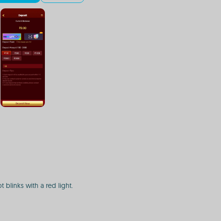
 blinks with a red light.