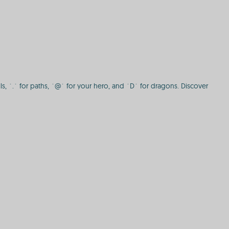
 `.` for paths, `@` for your hero, and `D` for dragons. Discover