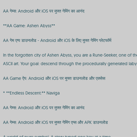
AA गेम्स: Android और iOS पर मुफ्त गेमिंग का आनंद
**AA Game: Ashen Abyss**
AA गेम एप्प डाउनलोड - Android और iOS के लिए मुफ्त गेमिंग प्लेटफॉर्म
In the forgotten city of Ashen Abyss, you are a Rune-Seeker, one of th
ASCII art. Your goal: descend through the procedurally generated laby
AA Game ऐप: Android और iOS पर मुफ्त डाउनलोड और एक्सेस
* **Endless Descent:** Naviga
AA गेम्स: Android और iOS पर मुफ्त गेमिंग का आनंद
AA गेम्स: Android और iOS पर मुफ्त गेमिंग एप्स और APK डाउनलोड