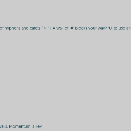
 of hyphens and carets (-> ^). A wall of ‘#’ blocks your way? ‘U’ to use a
walls. Momentum is key.