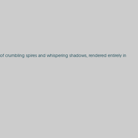
e of crumbling spires and whispering shadows, rendered entirely in