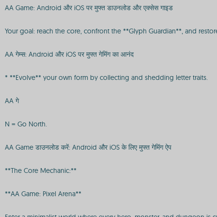
AA Game: Android और iOS पर मुफ्त डाउनलोड और एक्सेस गाइड
Your goal: reach the core, confront the **Glyph Guardian**, and restore
AA गेम्स: Android और iOS पर मुफ्त गेमिंग का आनंद
* **Evolve** your own form by collecting and shedding letter traits.
AA गे
N = Go North.
AA Game डाउनलोड करें: Android और iOS के लिए मुफ्त गेमिंग ऐप
**The Core Mechanic:**
**AA Game: Pixel Arena**