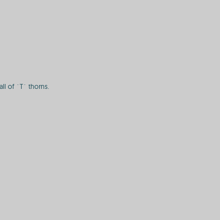
l of `T` thorns.