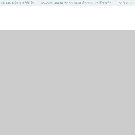
 और IOS के लिए मुफ्त गेमिंग ऐप
AAGAME ONLINE ऐप: ANDROID और APPLE पर गेमिंग एक्सेस
AA गेम्स: AND