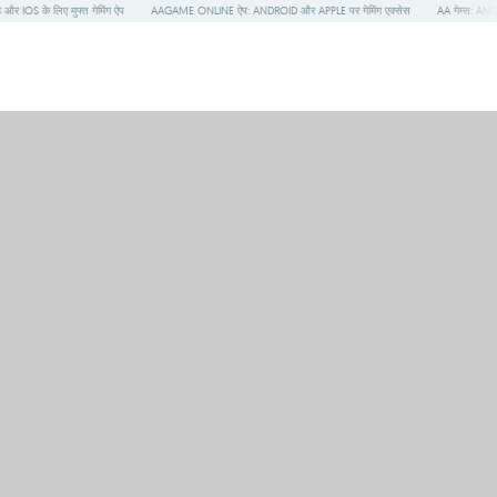
 और IOS के लिए मुफ्त गेमिंग ऐप
AAGAME ONLINE ऐप: ANDROID और APPLE पर गेमिंग एक्सेस
AA गेम्स: AND