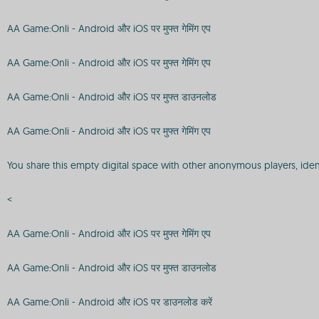
AA Game:Onli - Android और iOS पर मुफ्त गेमिंग एप
AA Game:Onli - Android और iOS पर मुफ्त गेमिंग एप
AA Game:Onli - Android और iOS पर मुफ्त डाउनलोड
AA Game:Onli - Android और iOS पर मुफ्त गेमिंग एप
You share this empty digital space with other anonymous players, iden
<
AA Game:Onli - Android और iOS पर मुफ्त गेमिंग एप
AA Game:Onli - Android और iOS पर मुफ्त डाउनलोड
AA Game:Onli - Android और iOS पर डाउनलोड करें