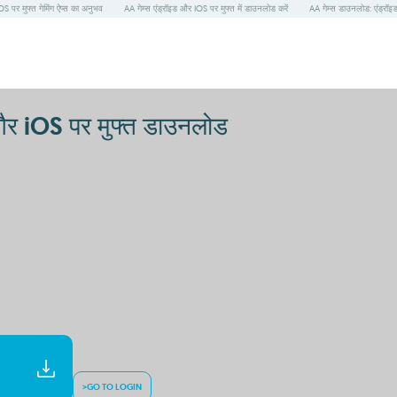
 पर मुफ्त गेमिंग ऐप्स का अनुभव
AA गेम्स एंड्रॉइड और IOS पर मुफ्त में डाउनलोड करें
AA गेम्स डाउनलोड: एंड्रॉइड
 iOS पर मुफ्त डाउनलोड
>GO TO LOGIN