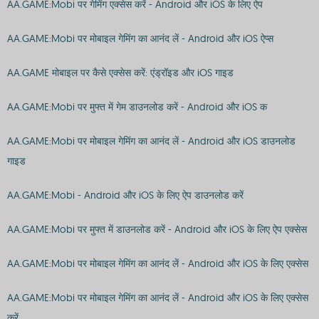
AA.GAME:Mobi पर गेमिंग एक्सेस करें - Android और iOS के लिए ऐप
AA.GAME:Mobi पर मोबाइल गेमिंग का आनंद लें - Android और iOS ऐप्स
AA.GAME मोबाइल पर कैसे एक्सेस करें: एंड्रॉइड और iOS गाइड
AA.GAME:Mobi पर मुफ्त में गेम डाउनलोड करें - Android और iOS क
AA.GAME:Mobi पर मोबाइल गेमिंग का आनंद लें - Android और iOS डाउनलोड
गाइड
AA.GAME:Mobi - Android और iOS के लिए ऐप डाउनलोड करें
AA.GAME:Mobi पर मुफ्त में डाउनलोड करें - Android और iOS के लिए ऐप एक्सेस
AA.GAME:Mobi पर मोबाइल गेमिंग का आनंद लें - Android और iOS के लिए एक्सेस
AA.GAME:Mobi पर मोबाइल गेमिंग का आनंद लें - Android और iOS के लिए एक्सेस
करें