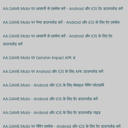
AA.GAME:Mobi पर आसानी से एक्सेस करें - Android और iOS ऐप डाउनलोड करें
AA.GAME:Mobi पर गेम्स डाउनलोड करें - Android और iOS के लिए ऐप एक्सेस
AA.GAME:Mobi पर आसानी से एक्सेस करें - Android और iOS के लिए ऐप
डाउनलोड करें
AA.GAME:Mobi पर Genshin Impact APK ड
AA.GAME:Mobi पर Android और iOS के लिए APK डाउनलोड करें
AA.GAME:Mobi - Android और iOS के लिए मोबाइल गेमिंग प्लेटफ़ॉर्म
AA.GAME:Mobi - Android और iOS के लिए ऐप डाउनलोड करें
AA.GAME:Mobi - Android और iOS के लिए ऐप डाउनलोड गाइड
AA.GAME:Mobi पर गेमिंग एक्सेस - Android और iOS के लिए ऐप डाउनलोड करें