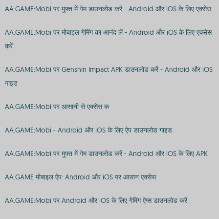
AA.GAME:Mobi पर मुफ्त में गेम डाउनलोड करें - Android और iOS के लिए एक्सेस
AA.GAME:Mobi पर मोबाइल गेमिंग का आनंद लें - Android और iOS के लिए एक्सेस
करें
AA.GAME:Mobi पर Genshin Impact APK डाउनलोड करें - Android और iOS
गाइड
AA.GAME:Mobi पर आसानी से एक्सेस क
AA.GAME:Mobi - Android और iOS के लिए ऐप डाउनलोड गाइड
AA.GAME:Mobi पर मुफ्त में गेम डाउनलोड करें - Android और iOS के लिए APK
AA.GAME मोबाइल ऐप: Android और iOS पर आसान एक्सेस
AA.GAME:Mobi पर Android और iOS के लिए गेमिंग ऐप्स डाउनलोड करें