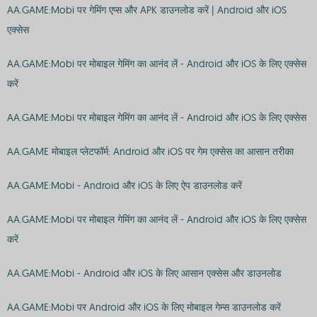
AA.GAME:Mobi पर गेमिंग एप्स और APK डाउनलोड करें | Android और iOS
एक्सेस
AA.GAME:Mobi पर मोबाइल गेमिंग का आनंद लें - Android और iOS के लिए एक्सेस
करें
AA.GAME:Mobi पर मोबाइल गेमिंग का आनंद लें - Android और iOS के लिए एक्सेस
AA.GAME मोबाइल प्लेटफॉर्म: Android और iOS पर गेम एक्सेस का आसान तरीका
AA.GAME:Mobi - Android और iOS के लिए ऐप डाउनलोड करें
AA.GAME:Mobi पर मोबाइल गेमिंग का आनंद लें - Android और iOS के लिए एक्सेस
करें
AA.GAME:Mobi - Android और iOS के लिए आसान एक्सेस और डाउनलोड
AA.GAME:Mobi पर Android और iOS के लिए मोबाइल गेम्स डाउनलोड करें