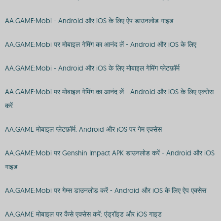
AA.GAME:Mobi - Android और iOS के लिए ऐप डाउनलोड गाइड
AA.GAME:Mobi पर मोबाइल गेमिंग का आनंद लें - Android और iOS के लिए
AA.GAME:Mobi - Android और iOS के लिए मोबाइल गेमिंग प्लेटफ़ॉर्म
AA.GAME:Mobi पर मोबाइल गेमिंग का आनंद लें - Android और iOS के लिए एक्सेस
करें
AA.GAME मोबाइल प्लेटफ़ॉर्म: Android और iOS पर गेम एक्सेस
AA.GAME:Mobi पर Genshin Impact APK डाउनलोड करें - Android और iOS
गाइड
AA.GAME:Mobi पर गेम्स डाउनलोड करें - Android और iOS के लिए ऐप एक्सेस
AA.GAME मोबाइल पर कैसे एक्सेस करें: एंड्रॉइड और iOS गाइड