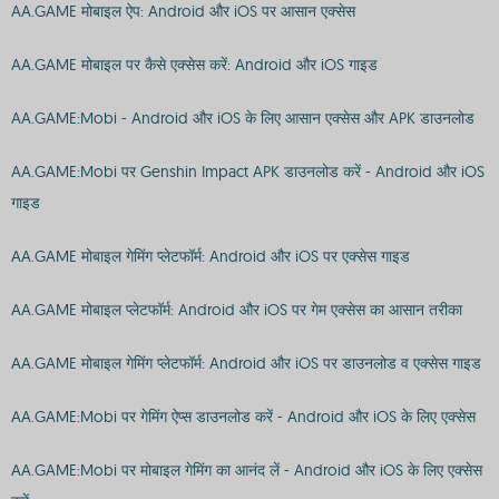
AA.GAME मोबाइल ऐप: Android और iOS पर आसान एक्सेस
AA.GAME मोबाइल पर कैसे एक्सेस करें: Android और iOS गाइड
AA.GAME:Mobi - Android और iOS के लिए आसान एक्सेस और APK डाउनलोड
AA.GAME:Mobi पर Genshin Impact APK डाउनलोड करें - Android और iOS
गाइड
AA.GAME मोबाइल गेमिंग प्लेटफॉर्म: Android और iOS पर एक्सेस गाइड
AA.GAME मोबाइल प्लेटफॉर्म: Android और iOS पर गेम एक्सेस का आसान तरीका
AA.GAME मोबाइल गेमिंग प्लेटफॉर्म: Android और iOS पर डाउनलोड व एक्सेस गाइड
AA.GAME:Mobi पर गेमिंग ऐप्स डाउनलोड करें - Android और iOS के लिए एक्सेस
AA.GAME:Mobi पर मोबाइल गेमिंग का आनंद लें - Android और iOS के लिए एक्सेस