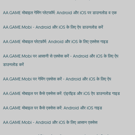
AA.GAME मोबाइल गेमिंग प्लेटफॉर्म: Android और iOS पर डाउनलोड व एक
AA.GAME:Mobi - Android और iOS के लिए ऐप डाउनलोड करें
AA.GAME मोबाइल प्लेटफ़ॉर्म: Android और iOS के लिए एक्सेस गाइड
AA.GAME:Mobi पर आसानी से एक्सेस करें - Android और iOS के लिए ऐप
डाउनलोड करें
AA.GAME:Mobi पर गेमिंग एक्सेस करें - Android और iOS के लिए ऐप
AA.GAME मोबाइल पर कैसे एक्सेस करें: एंड्रॉइड और iOS ऐप डाउनलोड गाइड
AA.GAME मोबाइल पर कैसे एक्सेस करें: Android और iOS गाइड
AA.GAME:Mobi - Android और iOS के लिए आसान एक्सेस