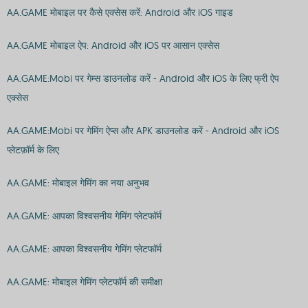
AA.GAME मोबाइल पर कैसे एक्सेस करें: Android और iOS गाइड
AA.GAME मोबाइल ऐप: Android और iOS पर आसान एक्सेस
AA.GAME:Mobi पर गेम्स डाउनलोड करें - Android और iOS के लिए फ्री ऐप
एक्सेस
AA.GAME:Mobi पर गेमिंग ऐप्स और APK डाउनलोड करें - Android और iOS
प्लेटफ़ॉर्म के लिए
AA.GAME: मोबाइल गेमिंग का नया अनुभव
AA.GAME: आपका विश्वसनीय गेमिंग प्लेटफॉर्म
AA.GAME: आपका विश्वसनीय गेमिंग प्लेटफॉर्म
AA.GAME: मोबाइल गेमिंग प्लेटफॉर्म की समीक्षा