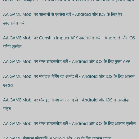
AA.GAME:Mobi पर आसानी से एक्सेस करें - Android और iOS के लिए ऐप
डाउनलोड करें
AA.GAME:Mobi पर Genshin Impact APK डाउनलोड करें - Android और iOS
गेमिंग एक्सेस
AA.GAME:Mobi पर गेम्स डाउनलोड करें - Android और iOS के लिए मुफ्त APP
AA.GAME:Mobi पर मोबाइल गेमिंग का आनंद लें - Android और iOS के लिए आसान
एक्सेस
AA.GAME:Mobi पर मोबाइल गेमिंग का आनंद लें - Android और iOS डाउनलोड
गाइड
AA.GAME:Mobi पर गेम्स डाउनलोड करें - Android और iOS के लिए आसान एक्सेस
AA.GAME मोबाइल प्लेटफ़ॉर्म: Android और iOS के लिए एक्सेस गाइड