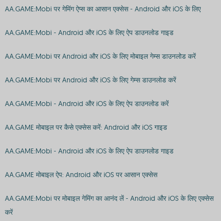
AA.GAME:Mobi पर गेमिंग ऐप्स का आसान एक्सेस - Android और iOS के लिए
AA.GAME:Mobi - Android और iOS के लिए ऐप डाउनलोड गाइड
AA.GAME:Mobi पर Android और iOS के लिए मोबाइल गेम्स डाउनलोड करें
AA.GAME:Mobi पर Android और iOS के लिए गेम्स डाउनलोड करें
AA.GAME:Mobi - Android और iOS के लिए ऐप डाउनलोड करें
AA.GAME मोबाइल पर कैसे एक्सेस करें: Android और iOS गाइड
AA.GAME:Mobi - Android और iOS के लिए ऐप डाउनलोड गाइड
AA.GAME मोबाइल ऐप: Android और iOS पर आसान एक्सेस
AA.GAME:Mobi पर मोबाइल गेमिंग का आनंद लें - Android और iOS के लिए एक्सेस
करें