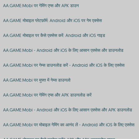
AA.GAME:Mobi पर गेमिंग एप्स और APK डाउन
AA.GAME मोबाइल प्लेटफ़ॉर्म: Android और iOS पर गेम एक्सेस
AA.GAME मोबाइल पर कैसे एक्सेस करें: Android और iOS गाइड
AA.GAME:Mobi - Android और iOS के लिए आसान एक्सेस और डाउनलोड
AA.GAME:Mobi पर गेम्स डाउनलोड करें - Android और iOS के लिए एक्सेस
AA.GAME:Mobi पर मुफ्त में गेम्स डाउनलो
AA.GAME:Mobi पर गेमिंग एप्स और APK डाउनलोड करें
AA.GAME:Mobi - Android और iOS के लिए आसान एक्सेस और APK डाउनलोड
AA.GAME:Mobi पर मोबाइल गेमिंग का आनंद लें - Android और iOS के लिए एक्सेस