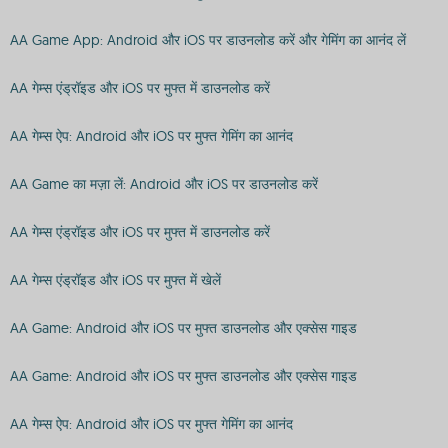
AA Game App: Android और iOS पर डाउनलोड करें और गेमिंग का आनंद लें
AA गेम्स एंड्रॉइड और iOS पर मुफ्त में डाउनलोड करें
AA गेम्स ऐप: Android और iOS पर मुफ्त गेमिंग का आनंद
AA Game का मज़ा लें: Android और iOS पर डाउनलोड करें
AA गेम्स एंड्रॉइड और iOS पर मुफ्त में डाउनलोड करें
AA गेम्स एंड्रॉइड और iOS पर मुफ्त में खेलें
AA Game: Android और iOS पर मुफ्त डाउनलोड और एक्सेस गाइड
AA Game: Android और iOS पर मुफ्त डाउनलोड और एक्सेस गाइड
AA गेम्स ऐप: Android और iOS पर मुफ्त गेमिंग का आनंद