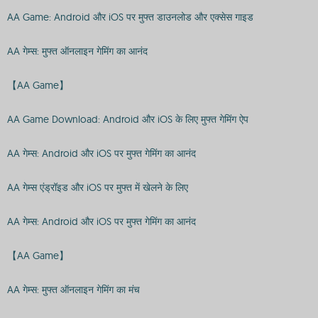
AA Game: Android और iOS पर मुफ्त डाउनलोड और एक्सेस गाइड
AA गेम्स: मुफ्त ऑनलाइन गेमिंग का आनंद
【AA Game】
AA Game Download: Android और iOS के लिए मुफ्त गेमिंग ऐप
AA गेम्स: Android और iOS पर मुफ्त गेमिंग का आनंद
AA गेम्स एंड्रॉइड और iOS पर मुफ्त में खेलने के लिए
AA गेम्स: Android और iOS पर मुफ्त गेमिंग का आनंद
【AA Game】
AA गेम्स: मुफ्त ऑनलाइन गेमिंग का मंच