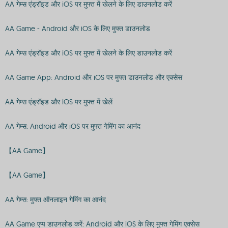
AA गेम्स एंड्रॉइड और iOS पर मुफ्त में खेलने के लिए डाउनलोड करें
AA Game - Android और iOS के लिए मुफ्त डाउनलोड
AA गेम्स एंड्रॉइड और iOS पर मुफ्त में खेलने के लिए डाउनलोड करें
AA Game App: Android और iOS पर मुफ्त डाउनलोड और एक्सेस
AA गेम्स एंड्रॉइड और iOS पर मुफ्त में खेलें
AA गेम्स: Android और iOS पर मुफ्त गेमिंग का आनंद
【AA Game】
【AA Game】
AA गेम्स: मुफ्त ऑनलाइन गेमिंग का आनंद
AA Game एप्प डाउनलोड करें: Android और iOS के लिए मुफ्त गेमिंग एक्सेस