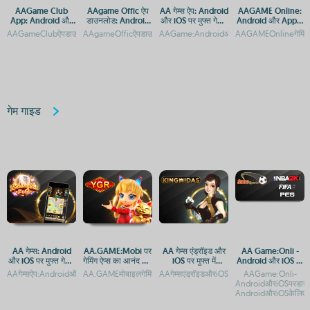
AAGame Club
AAgame Offic ऐप
AA गेम्स ऐप: Android
AAGAME Online:
App: Android और
डाउनलोड: Android
और iOS पर मुफ्त गेमिंग
Android और Apple
iOS पर डाउनलोड करें
और iOS प्लेटफ़ॉर्म पर
का आनंद
प्लेटफ़ॉर्म पर एक्सेस करें
AAGameClubऐपडाउनलोड:AndroidऔरiOSप्लेटफ़ॉर्मपरएक्सेसगाइडAAGameClub:Androidऔ
AAgameOfficऐपडाउनलोड:AndroidऔरiOSप्लेटफ़ॉर्मपरगेमिंगएक्सेसA
AAGame:AndroidऔरiOSकेलिएमुफ्तडाउनलोडऔरगे
AAGAMEOnlineगेमिंगप्
एक्सेस
गेम गाइड
AA गेम्स: Android
AA.GAME:Mobi पर
AA गेम्स एंड्रॉइड और
AA Game:Onli -
और iOS पर मुफ्त गेमिंग
गेमिंग ऐप्स का आनंद लें -
iOS पर मुफ्त में
Android और iOS पर
एप्स और APK
Android और iOS
डाउनलोड करें
मुफ्त गेमिंग एप
AAगेम्सऐप:AndroidऔरiOSपरमुफ्तगेमिंगकाआनंदAAGame:AndroidऔरiOSकेलिएमुफ्तडाउनलोडऔरगे
AA.GAMEमोबाइलगेमिंगप्लेटफॉर्म:AndroidऔरiOSपरएक्सेसगाइडAA.G
AAगेम्सएंड्रॉइडऔरiOSपरमुफ्तमेंखेलनेकेलिए
AAGame:Onli-
डाउनलोड
डिवाइस के लिए
AndroidऔरiOSपरडाउ
AndroidऔरiOSकेलिएमुफ्