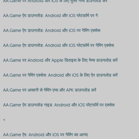
AA.Game पर Android और iOS के लिए मुफ्त गेम्स डाउनलोड करें
AA.Game ऐप डाउनलोड: Android और iOS प्लेटफ़ॉर्म पर गे
AA.Game ऐप डाउनलोड: Android और iOS पर गेमिंग एक्सेस
AA.Game ऐप डाउनलोड: Android और iOS प्लेटफ़ॉर्म पर गेमिंग एक्सेस
AA.Game पर Android और Apple डिवाइस के लिए गेम्स डाउनलोड करें
AA.Game पर गेमिंग एक्सेस: Android और iOS के लिए ऐप डाउनलोड करें
AA.Game पर आसानी से गेमिंग एप्स और APK डाउनलोड करें
AA.Game ऐप डाउनलोड गाइड: Android और iOS प्लेटफॉर्म पर एक्सेस
<
AA.Game ऐप: Android और iOS पर गेमिंग का आनंद