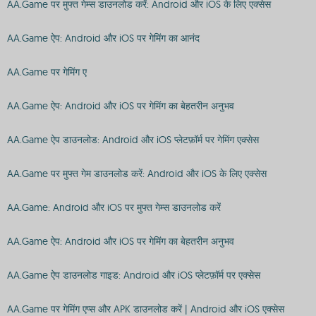
AA.Game पर मुफ्त गेम्स डाउनलोड करें: Android और iOS के लिए एक्सेस
AA.Game ऐप: Android और iOS पर गेमिंग का आनंद
AA.Game पर गेमिंग ए
AA.Game ऐप: Android और iOS पर गेमिंग का बेहतरीन अनुभव
AA.Game ऐप डाउनलोड: Android और iOS प्लेटफ़ॉर्म पर गेमिंग एक्सेस
AA.Game पर मुफ्त गेम डाउनलोड करें: Android और iOS के लिए एक्सेस
AA.Game: Android और iOS पर मुफ्त गेम्स डाउनलोड करें
AA.Game ऐप: Android और iOS पर गेमिंग का बेहतरीन अनुभव
AA.Game ऐप डाउनलोड गाइड: Android और iOS प्लेटफ़ॉर्म पर एक्सेस
AA.Game पर गेमिंग एप्स और APK डाउनलोड करें | Android और iOS एक्सेस