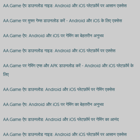
AA.Game ऐप डाउनलोड गाइड: Android और iOS प्लेटफ़ॉर्म पर आसान एक्सेस
AA.Game पर मुफ्त गेम्स डाउनलोड करें - Android और iOS के लिए एक्सेस
AA.Game ऐप: Android और iOS पर गेमिंग का बेहतरीन अनुभव
AA.Game ऐप डाउनलोड गाइड: Android और iOS प्लेटफ़ॉर्म पर एक्सेस
AA.Game पर गेमिंग एप्स और APK डाउनलोड करें - Android और iOS प्लेटफ़ॉर्म के
लिए
AA.Game ऐप डाउनलोड: Android और iOS प्लेटफ़ॉर्म पर गेमिंग एक्सेस
AA.Game ऐप: Android और iOS पर गेमिंग का बेहतरीन अनुभव
AA.Game ऐप डाउनलोड: Android और iOS प्लेटफ़ॉर्म पर गेमिंग का आनंद
AA.Game ऐप डाउनलोड गाइड: Android और iOS प्लेटफ़ॉर्म पर आसान एक्सेस