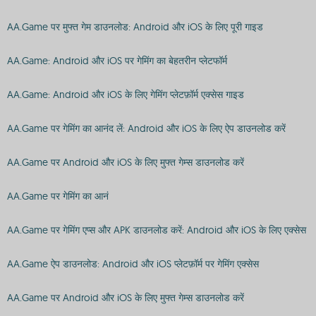
AA.Game पर मुफ्त गेम डाउनलोड: Android और iOS के लिए पूरी गाइड
AA.Game: Android और iOS पर गेमिंग का बेहतरीन प्लेटफॉर्म
AA.Game: Android और iOS के लिए गेमिंग प्लेटफ़ॉर्म एक्सेस गाइड
AA.Game पर गेमिंग का आनंद लें: Android और iOS के लिए ऐप डाउनलोड करें
AA.Game पर Android और iOS के लिए मुफ्त गेम्स डाउनलोड करें
AA.Game पर गेमिंग का आनं
AA.Game पर गेमिंग एप्स और APK डाउनलोड करें: Android और iOS के लिए एक्सेस
AA.Game ऐप डाउनलोड: Android और iOS प्लेटफ़ॉर्म पर गेमिंग एक्सेस
AA.Game पर Android और iOS के लिए मुफ्त गेम्स डाउनलोड करें