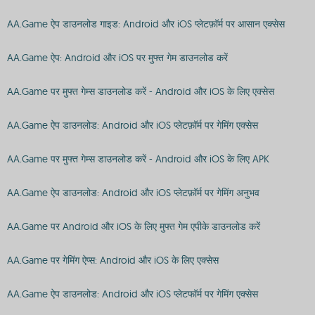
AA.Game ऐप डाउनलोड गाइड: Android और iOS प्लेटफ़ॉर्म पर आसान एक्सेस
AA.Game ऐप: Android और iOS पर मुफ्त गेम डाउनलोड करें
AA.Game पर मुफ्त गेम्स डाउनलोड करें - Android और iOS के लिए एक्सेस
AA.Game ऐप डाउनलोड: Android और iOS प्लेटफ़ॉर्म पर गेमिंग एक्सेस
AA.Game पर मुफ्त गेम्स डाउनलोड करें - Android और iOS के लिए APK
AA.Game ऐप डाउनलोड: Android और iOS प्लेटफ़ॉर्म पर गेमिंग अनुभव
AA.Game पर Android और iOS के लिए मुफ्त गेम एपीके डाउनलोड करें
AA.Game पर गेमिंग ऐप्स: Android और iOS के लिए एक्सेस
AA.Game ऐप डाउनलोड: Android और iOS प्लेटफॉर्म पर गेमिंग एक्सेस