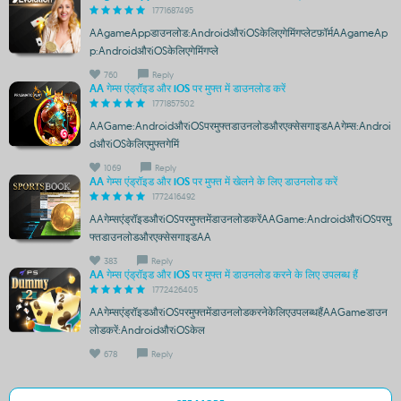
1771687495
AAgameAppडाउनलोड:AndroidऔरiOSकेलिएगेमिंगप्लेटफ़ॉर्मAAgameAp
p:AndroidऔरiOSकेलिएगेमिंगप्ले
760
Reply
AA गेम्स एंड्रॉइड और iOS पर मुफ्त में डाउनलोड करें
1771857502
AAGame:AndroidऔरiOSपरमुफ्तडाउनलोडऔरएक्सेसगाइडAAगेम्स:Androi
dऔरiOSकेलिएमुफ्तगेमिं
1069
Reply
AA गेम्स एंड्रॉइड और iOS पर मुफ्त में खेलने के लिए डाउनलोड करें
1772416492
AAगेम्सएंड्रॉइडऔरiOSपरमुफ्तमेंडाउनलोडकरेंAAGame:AndroidऔरiOSपरमु
फ्तडाउनलोडऔरएक्सेसगाइडAA
383
Reply
AA गेम्स एंड्रॉइड और iOS पर मुफ्त में डाउनलोड करने के लिए उपलब्ध हैं
1772426405
AAगेम्सएंड्रॉइडऔरiOSपरमुफ्तमेंडाउनलोडकरनेकेलिएउपलब्धहैंAAGameडाउन
लोडकरें:AndroidऔरiOSकेल
678
Reply