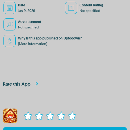
Date
Content Rating
Jan 9, 2026
Not specified
Advertisement
Not specified
Why is this app published on Uptodown?
(More information)
Rate this App