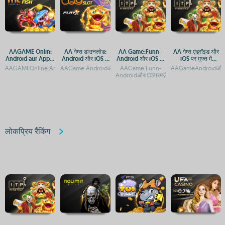
AAGAME Onlin:
AA गेम्स डाउनलोड:
AA Game:Funn -
AA गेम्स एंड्रॉइड और
Android aur Apple
Android और iOS के
Android और iOS पर
iOS पर मुफ्त में
ke liye App aur
लिए मुफ्त गेमिंग एप
मज़ेदार गेमिंग अनुभव
डाउनलोड करें
AAGAMEOnline:AndroidऔरAppleपरऐप्सऔरAPKएक्सेसAAGAMEOnlin:AndroidऔरAppleके
AAGame:AndroidऔरiOSपरमुफ्तडाउनलोडऔरप्लेAAगेम्सडाउनलोड:Androi
AAGame:Funn-
AAGameAndroidऔरiOSके
APK Access
AndroidऔरiOSपरमज़ेदारगेमिंगअनुभवAAGameF
लोकप्रिय रैंकिंग