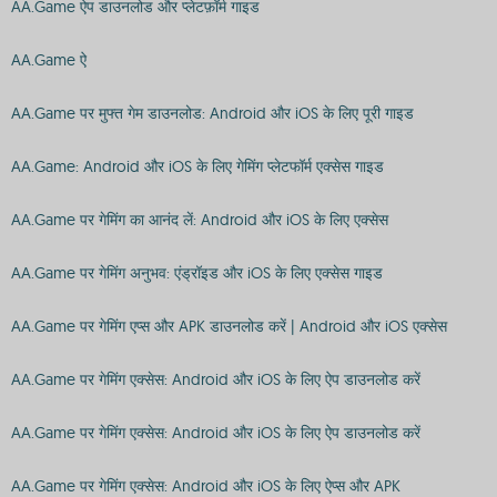
AA.Game ऐप डाउनलोड और प्लेटफ़ॉर्म गाइड
AA.Game ऐ
AA.Game पर मुफ्त गेम डाउनलोड: Android और iOS के लिए पूरी गाइड
AA.Game: Android और iOS के लिए गेमिंग प्लेटफॉर्म एक्सेस गाइड
AA.Game पर गेमिंग का आनंद लें: Android और iOS के लिए एक्सेस
AA.Game पर गेमिंग अनुभव: एंड्रॉइड और iOS के लिए एक्सेस गाइड
AA.Game पर गेमिंग एप्स और APK डाउनलोड करें | Android और iOS एक्सेस
AA.Game पर गेमिंग एक्सेस: Android और iOS के लिए ऐप डाउनलोड करें
AA.Game पर गेमिंग एक्सेस: Android और iOS के लिए ऐप डाउनलोड करें
AA.Game पर गेमिंग एक्सेस: Android और iOS के लिए ऐप्स और APK