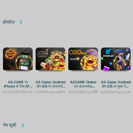
होमपेज
AA.GAME पर
AA Game: Android
AAGAME Online
AA Game: Android
iPhone के लिए APK
और iOS पर डाउनलोड
एप्प डाउनलोड:
और iOS पर मुफ्त गेमिंग
डाउनलोड और इंस्टॉल
और एक्सेस गाइड
Android और iOS
ऐप्स डाउनलोड करें
AA.GAMEपरiPhoneकेलिएAndroidऐप्सकैसेडाउनलोडकरेंAA.GAMEसेiPhoneपरGenshinImpa
AAगेम्स:AndroidऔरiOSपरमुफ्तगेम्सकाअनुभव
AAGAMEOnlineगेमिंगप्लेटफ़ॉर्म:Androidऔ
AAGameApp:Androidऔ
गाइड
प्लेटफ़ॉर्म गाइड
गेम सूची