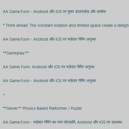
AA Game:Funn - Android और iOS पर मुफ्त डाउनलोड और एक्सेस
* Think ahead. The constant rotation and limited space create a deligh
AA Game:Funn - Android और iOS पर मज़ेदार गेमिंग अनुभव
**Gameplay:**
AA Game Funn: Android और iOS पर मज़ेदार गेमिंग अनुभव
AA Game:Funn - Android और iOS पर मज़ेदार गेमिंग अनुभव
<
**Genre:** Physics-Based Platformer / Puzzle
AA Game:Funn - मज़ेदार गेमिंग का नया प्लेटफ़ॉर्म, Android और iOS पर उपलब्ध