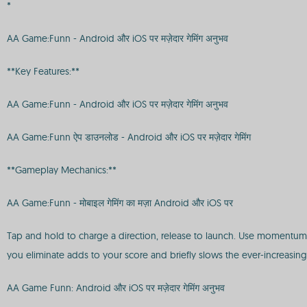
*
AA Game:Funn - Android और iOS पर मज़ेदार गेमिंग अनुभव
**Key Features:**
AA Game:Funn - Android और iOS पर मज़ेदार गेमिंग अनुभव
AA Game:Funn ऐप डाउनलोड - Android और iOS पर मज़ेदार गेमिंग
**Gameplay Mechanics:**
AA Game:Funn - मोबाइल गेमिंग का मज़ा Android और iOS पर
Tap and hold to charge a direction, release to launch. Use momentum 
you eliminate adds to your score and briefly slows the ever-increasing
AA Game Funn: Android और iOS पर मज़ेदार गेमिंग अनुभव