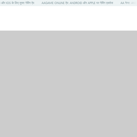
 और IOS के लिए मुफ्त गेमिंग ऐप
AAGAME ONLINE ऐप: ANDROID और APPLE पर गेमिंग एक्सेस
AA गेम्स: AND