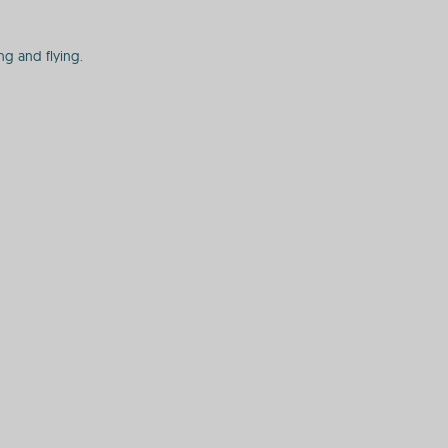
ng and flying.