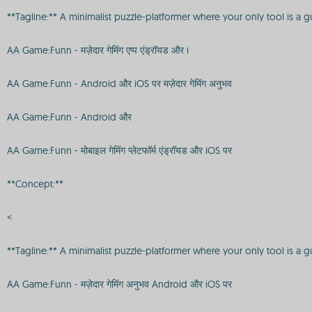
**Tagline:** A minimalist puzzle-platformer where your only tool is a g
AA Game:Funn - मज़ेदार गेमिंग एप्प एंड्रॉयड और i
AA Game:Funn - Android और iOS पर मज़ेदार गेमिंग अनुभव
AA Game:Funn - Android और
AA Game:Funn - मोबाइल गेमिंग प्लेटफॉर्म एंड्रॉयड और iOS पर
**Concept:**
<
**Tagline:** A minimalist puzzle-platformer where your only tool is a g
AA Game:Funn - मज़ेदार गेमिंग अनुभव Android और iOS पर