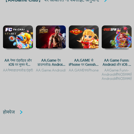
AA गेम्स एंड्रॉइड और
AA.Game ऐप
AA.GAME से
AA Game Funn:
iOS पर मुफ्त में
डाउनलोड: Android
iPhone पर Genshin
Android और iOS के
डाउनलोड करें
और iOS प्लेटफ़ॉर्म पर
Impact डाउनलोड
लिए मुफ्त डाउनलोड
AAगेम्सडाउनलोड:एंड्रॉइडऔरiOSपरमुफ्तगेमिंगएपAAगेम्सएंड्रॉइडऔरiOSपरमुफ्तमेंडाउनलोडकरनेकेलि
AA.Game:AndroidऔरiOSपरमुफ्तगेम्सडाउनलोडकरेंAA.Gameऐपडाउनलोड:
AA.GAMEपरiPhoneकेलिएAPKडाउनलोडऔरगेमए
AAGame:Funn-
गेमिंग का आनंद
करने का तरीका
AndroidऔरiOSपरमज़ेद
AndroidऔरiOSपरमज़ेदा
होमपेज