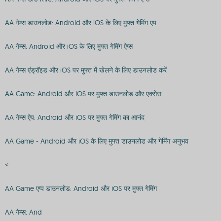
AA गेम्स डाउनलोड: Android और iOS के लिए मुफ्त गेमिंग एप
AA गेम्स: Android और iOS के लिए मुफ्त गेमिंग ऐप्स
AA गेम्स एंड्रॉइड और iOS पर मुफ्त में खेलने के लिए डाउनलोड करें
AA Game: Android और iOS पर मुफ्त डाउनलोड और एक्सेस
AA गेम्स ऐप: Android और iOS पर मुफ्त गेमिंग का आनंद
AA Game - Android और iOS के लिए मुफ्त डाउनलोड और गेमिंग अनुभव
<
AA Game एप्प डाउनलोड: Android और iOS पर मुफ्त गेमिंग
AA गेम्स: And