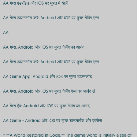
AA गेम्स एंड्रॉइड और iOS पर मुफ्त में खेलें
AA गेम्स डाउनलोड करें: Android और iOS पर मुफ्त गेमिंग एप्स
AA
AA गेम्स: Android और iOS पर मुफ्त गेमिंग का आनंद
AA गेम्स डाउनलोड करें: Android और iOS पर मुफ्त गेमिंग एप्स
AA Game App: Android और iOS पर मुफ्त डाउनलोड
AA गेम्स: Android और iOS पर मुफ्त गेमिंग ऐप्स का आनंद लें
AA गेम्स ऐप: Android और iOS पर मुफ्त गेमिंग का आनंद
AA Game - Android और iOS पर मुफ्त डाउनलोड और एक्सेस
* **A World Restored in Code:** The game world is initially a sea of