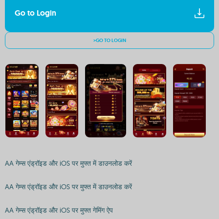
Go to Login
>GO TO LOGIN
AA गेम्स एंड्रॉइड और iOS पर मुफ्त में डाउनलोड करें
AA गेम्स एंड्रॉइड और iOS पर मुफ्त में डाउनलोड करें
AA गेम्स एंड्रॉइड और iOS पर मुफ्त गेमिंग ऐप