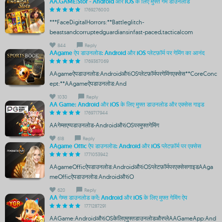
AA.GAME:Stor - Android और iOS के लिए मुफ्त गेम डाउनलोड
1769276000
***FaceDigitalHorrors:**Battleglitch-
beastsandcorruptedguardiansinfast-paced,tacticalcom
844
Reply
AAgame ऐप डाउनलोड: Android और iOS प्लेटफ़ॉर्म पर गेमिंग का आनंद
1769367069
AAgameऐपडाउनलोड:AndroidऔरiOSप्लेटफ़ॉर्मपरगेमिंगएक्सेस**CoreConc
ept:**AAgameऐपडाउनलोड:And
1030
Reply
AA Game: Android और iOS के लिए मुफ्त डाउनलोड और एक्सेस गाइड
1769717944
AAगेम्सएप्पडाउनलोड-AndroidऔरiOSपरमुफ्तगेमिंग
618
Reply
AAgame Offic ऐप डाउनलोड: Android और iOS प्लेटफ़ॉर्म पर एक्सेस
1771053942
AAgameOfficऐपडाउनलोड:AndroidऔरiOSप्लेटफ़ॉर्मपरएक्सेसगाइडAAga
meOfficऐपडाउनलोड:AndroidऔरiO
620
Reply
AA गेम्स डाउनलोड करें: Android और iOS के लिए मुफ्त गेमिंग ऐप
1771287291
AAGame:AndroidऔरiOSकेलिएमुफ्तडाउनलोडऔरप्लेAAGameApp:And