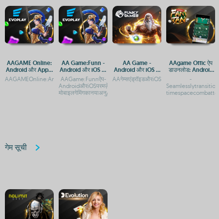
AAGAME Online:
AA Game:Funn -
AA Game -
AAgame Offic ऐप
Android और Apple
Android और iOS पर
Android और iOS के
डाउनलोड: Android
पर APK डाउनलोड करें
मज़ेदार गेमिंग अनुभव
लिए मुफ्त डाउनलोड
और iOS प्लेटफ़ॉर्म पर
AAGAMEOnline:AndroidऔरAppleपरएक्सेसकरें,APPऔरAPKडाउनलोडकरेंAAGAMEOnline
AAGame:Funnऐप-
AAगेम्सएंड्रॉइडऔरiOSपरमुफ्तमेंडाउनलोडकरे
-
और एक्सेस गाइड
एक्सेस गाइड
AndroidऔरiOSपरमज़ेदारगेम्सकासंग्रहAAGame:Funn-
Seamlesslytransitio
मोबाइलगेमिंगकानयाअनुAAGame:F
timespacecombatto
गेम सूची