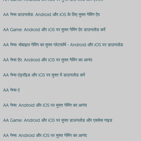
AA गेम्स डाउनलोड: Android और iOS के लिए मुफ्त गेमिंग ऐप
AA Game: Android और iOS पर मुफ्त गेमिंग ऐप डाउनलोड करें
AA गेम्स: मोबाइल गेमिंग का मुफ्त प्लेटफॉर्म - Android और iOS पर डाउनलोड
AA गेम्स ऐप: Android और iOS पर मुफ्त गेमिंग का आनंद
AA गेम्स एंड्रॉइड और iOS पर मुफ्त में डाउनलोड करें
AA गेम्स एं
AA गेम्स: Android और iOS पर मुफ्त गेमिंग का आनंद
AA Game: Android और iOS पर मुफ्त डाउनलोड और एक्सेस गाइड
AA गेम्स: Android और iOS पर मुफ्त गेमिंग का आनंद