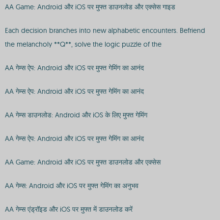
AA Game: Android और iOS पर मुफ्त डाउनलोड और एक्सेस गाइड
Each decision branches into new alphabetic encounters. Befriend
the melancholy **Q**, solve the logic puzzle of the
AA गेम्स ऐप: Android और iOS पर मुफ्त गेमिंग का आनंद
AA गेम्स ऐप: Android और iOS पर मुफ्त गेमिंग का आनंद
AA गेम्स डाउनलोड: Android और iOS के लिए मुफ्त गेमिंग
AA गेम्स ऐप: Android और iOS पर मुफ्त गेमिंग का आनंद
AA Game: Android और iOS पर मुफ्त डाउनलोड और एक्सेस
AA गेम्स: Android और iOS पर मुफ्त गेमिंग का अनुभव
AA गेम्स एंड्रॉइड और iOS पर मुफ्त में डाउनलोड करें