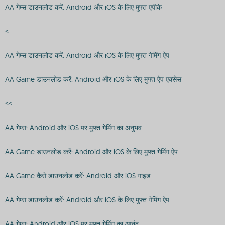
AA गेम्स डाउनलोड करें: Android और iOS के लिए मुफ्त एपीके
<
AA गेम्स डाउनलोड करें: Android और iOS के लिए मुफ्त गेमिंग ऐप
AA Game डाउनलोड करें: Android और iOS के लिए मुफ्त ऐप एक्सेस
<<
AA गेम्स: Android और iOS पर मुफ्त गेमिंग का अनुभव
AA Game डाउनलोड करें: Android और iOS के लिए मुफ्त गेमिंग ऐप
AA Game कैसे डाउनलोड करें: Android और iOS गाइड
AA गेम्स डाउनलोड करें: Android और iOS के लिए मुफ्त गेमिंग ऐप
AA गेम्स: Android और iOS पर मुफ्त गेमिंग का आनंद