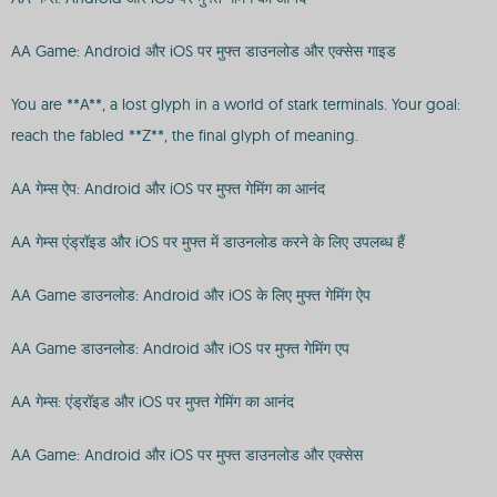
AA Game: Android और iOS पर मुफ्त डाउनलोड और एक्सेस गाइड
You are **A**, a lost glyph in a world of stark terminals. Your goal:
reach the fabled **Z**, the final glyph of meaning.
AA गेम्स ऐप: Android और iOS पर मुफ्त गेमिंग का आनंद
AA गेम्स एंड्रॉइड और iOS पर मुफ्त में डाउनलोड करने के लिए उपलब्ध हैं
AA Game डाउनलोड: Android और iOS के लिए मुफ्त गेमिंग ऐप
AA Game डाउनलोड: Android और iOS पर मुफ्त गेमिंग एप
AA गेम्स: एंड्रॉइड और iOS पर मुफ्त गेमिंग का आनंद
AA Game: Android और iOS पर मुफ्त डाउनलोड और एक्सेस