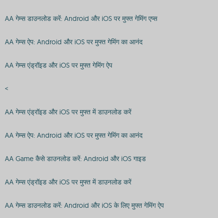
AA गेम्स डाउनलोड करें: Android और iOS पर मुफ्त गेमिंग एप्स
AA गेम्स ऐप: Android और iOS पर मुफ्त गेमिंग का आनंद
AA गेम्स एंड्रॉइड और iOS पर मुफ्त गेमिंग ऐप
<
AA गेम्स एंड्रॉइड और iOS पर मुफ्त में डाउनलोड करें
AA गेम्स ऐप: Android और iOS पर मुफ्त गेमिंग का आनंद
AA Game कैसे डाउनलोड करें: Android और iOS गाइड
AA गेम्स एंड्रॉइड और iOS पर मुफ्त में डाउनलोड करें
AA गेम्स डाउनलोड करें: Android और iOS के लिए मुफ्त गेमिंग ऐप