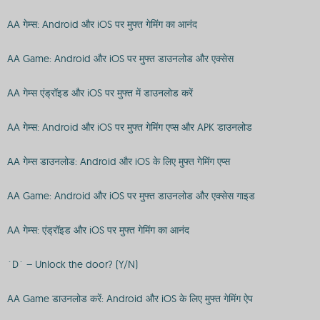
AA गेम्स: Android और iOS पर मुफ्त गेमिंग का आनंद
AA Game: Android और iOS पर मुफ्त डाउनलोड और एक्सेस
AA गेम्स एंड्रॉइड और iOS पर मुफ्त में डाउनलोड करें
AA गेम्स: Android और iOS पर मुफ्त गेमिंग एप्स और APK डाउनलोड
AA गेम्स डाउनलोड: Android और iOS के लिए मुफ्त गेमिंग एप्स
AA Game: Android और iOS पर मुफ्त डाउनलोड और एक्सेस गाइड
AA गेम्स: एंड्रॉइड और iOS पर मुफ्त गेमिंग का आनंद
`D` – Unlock the door? (Y/N)
AA Game डाउनलोड करें: Android और iOS के लिए मुफ्त गेमिंग ऐप