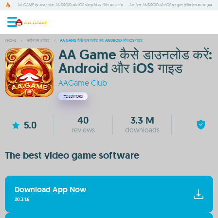
AA.GAME ऐप डाउनलोड: ANDROID और IOS प्लेटफ़ॉर्म पर गेमिंग का आनंद
AA गेम्स: ANDROID और IOS पर मुफ्त गेमिंग ऐप्स का अनुभव
HOME
/
नवीनतम अपडेट
/
AA GAME कैसे डाउनलोड करें: ANDROID और IOS गाइड
AA Game कैसे डाउनलोड करें:
Android और iOS गाइड
AAGame Club
#2
EDITORS
40
3.3 M
5.0
reviews
downloads
The best video game software
Download App Now
20.3.1.6