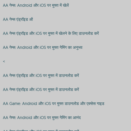
AA गेम्स: Android और iOS पर मुफ्त में खेलें
AA गेम्स एंड्रॉइड औ
AA गेम्स एंड्रॉइड और iOS पर मुफ्त में खेलने के लिए डाउनलोड करें
AA गेम्स: Android और iOS पर मुफ्त गेमिंग का अनुभव
<
AA गेम्स एंड्रॉइड और iOS पर मुफ्त में डाउनलोड करें
AA गेम्स एंड्रॉइड और iOS पर मुफ्त में डाउनलोड करें
AA Game: Android और iOS पर मुफ्त डाउनलोड और एक्सेस गाइड
AA गेम्स: Android और iOS पर मुफ्त गेमिंग का आनंद