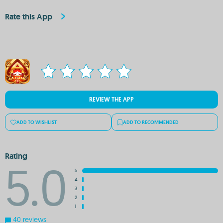
Rate this App
REVIEW THE APP
ADD TO WISHLIST
ADD TO RECOMMENDED
Rating
5.0
5
4
3
2
1
40 reviews