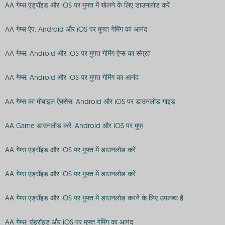
AA गेम्स एंड्रॉइड और iOS पर मुफ्त में खेलने के लिए डाउनलोड करें
AA गेम्स ऐप: Android और iOS पर मुफ्त गेमिंग का आनंद
AA गेम्स: Android और iOS पर मुफ्त गेमिंग ऐप्स का संग्रह
AA गेम्स: Android और iOS पर मुफ्त गेमिंग का आनंद
AA गेम्स का मोबाइल ऐक्सेस: Android और iOS पर डाउनलोड गाइड
AA Game डाउनलोड करें: Android और iOS पर मुफ्
AA गेम्स एंड्रॉइड और iOS पर मुफ्त में डाउनलोड करें
AA गेम्स एंड्रॉइड और iOS पर मुफ्त में डाउनलोड करें
AA गेम्स एंड्रॉइड और iOS पर मुफ्त में डाउनलोड करने के लिए उपलब्ध हैं
AA गेम्स: एंड्रॉइड और iOS पर मुफ्त गेमिंग का आनंद