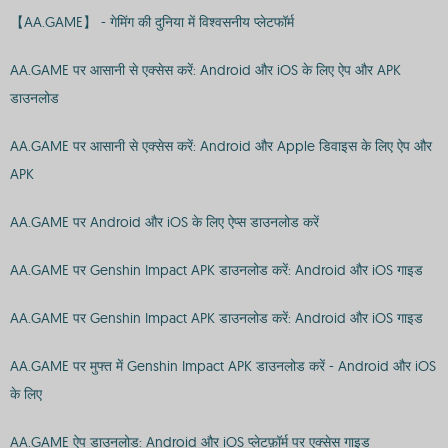
【AA.GAME】 - गेमिंग की दुनिया में विश्वसनीय प्लेटफॉर्म
AA.GAME पर आसानी से एक्सेस करें: Android और iOS के लिए ऐप और APK
डाउनलोड
AA.GAME पर आसानी से एक्सेस करें: Android और Apple डिवाइस के लिए ऐप और
APK
AA.GAME पर Android और iOS के लिए ऐप्स डाउनलोड करें
AA.GAME पर Genshin Impact APK डाउनलोड करें: Android और iOS गाइड
AA.GAME पर Genshin Impact APK डाउनलोड करें: Android और iOS गाइड
AA.GAME पर मुफ्त में Genshin Impact APK डाउनलोड करें - Android और iOS
के लिए
AA.GAME ऐप डाउनलोड: Android और iOS प्लेटफ़ॉर्म पर एक्सेस गाइड