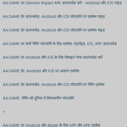
AA.GAME पर Genshin Impact APK डाउनलोड करें - Android और iOS गाइड
AA.GAME ऐप डाउनलोड: Android और iOS प्लेटफ़ॉर्म पर एक्सेस गाइड
AA.GAME ऐप डाउनलोड: Android और iOS प्लेटफ़ॉर्म पर एक्सेस गाइड
AA.GAME पर सभी गेमिंग प्लेटफॉर्म के लिए एक्सेस: एंड्रॉइड, iOS, APK डाउनलोड
AA.GAME पर Android और iOS के लिए मोबाइल गेम्स डाउनलोड करें
AA.GAME ऐप: Android और iOS पर आसान एक्सेस
AA.GAME ऐप डाउनलोड: Android और iOS प्लेटफ़ॉर्म पर गेमिंग एक्सेस
AA.GAME: गेमिंग की दुनिया में विश्वसनीय प्लेटफॉर्म
<
AA.GAME पर Android और Apple के लिए APP और APK एक्सेस