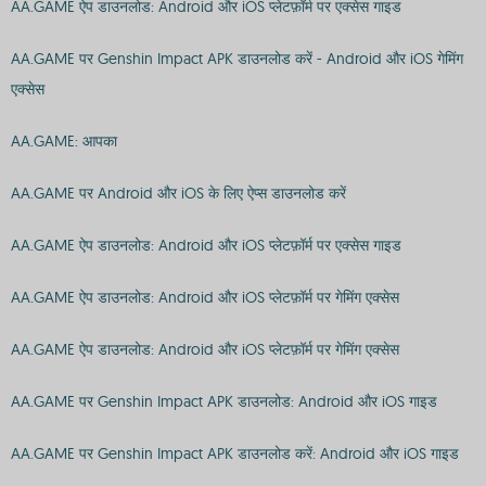
AA.GAME ऐप डाउनलोड: Android और iOS प्लेटफ़ॉर्म पर एक्सेस गाइड
AA.GAME पर Genshin Impact APK डाउनलोड करें - Android और iOS गेमिंग
एक्सेस
AA.GAME: आपका
AA.GAME पर Android और iOS के लिए ऐप्स डाउनलोड करें
AA.GAME ऐप डाउनलोड: Android और iOS प्लेटफ़ॉर्म पर एक्सेस गाइड
AA.GAME ऐप डाउनलोड: Android और iOS प्लेटफ़ॉर्म पर गेमिंग एक्सेस
AA.GAME ऐप डाउनलोड: Android और iOS प्लेटफ़ॉर्म पर गेमिंग एक्सेस
AA.GAME पर Genshin Impact APK डाउनलोड: Android और iOS गाइड
AA.GAME पर Genshin Impact APK डाउनलोड करें: Android और iOS गाइड