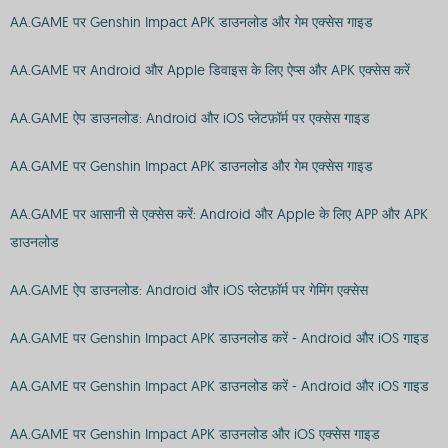
AA.GAME पर Genshin Impact APK डाउनलोड और गेम एक्सेस गाइड
AA.GAME पर Android और Apple डिवाइस के लिए ऐप्स और APK एक्सेस करें
AA.GAME ऐप डाउनलोड: Android और iOS प्लेटफ़ॉर्म पर एक्सेस गाइड
AA.GAME पर Genshin Impact APK डाउनलोड और गेम एक्सेस गाइड
AA.GAME पर आसानी से एक्सेस करें: Android और Apple के लिए APP और APK
डाउनलोड
AA.GAME ऐप डाउनलोड: Android और iOS प्लेटफ़ॉर्म पर गेमिंग एक्सेस
AA.GAME पर Genshin Impact APK डाउनलोड करें - Android और iOS गाइड
AA.GAME पर Genshin Impact APK डाउनलोड करें - Android और iOS गाइड
AA.GAME पर Genshin Impact APK डाउनलोड और iOS एक्सेस गाइड