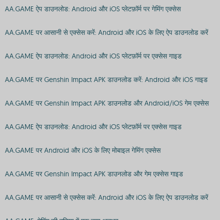
AA.GAME ऐप डाउनलोड: Android और iOS प्लेटफ़ॉर्म पर गेमिंग एक्सेस
AA.GAME पर आसानी से एक्सेस करें: Android और iOS के लिए ऐप डाउनलोड करें
AA.GAME ऐप डाउनलोड: Android और iOS प्लेटफ़ॉर्म पर एक्सेस गाइड
AA.GAME पर Genshin Impact APK डाउनलोड करें: Android और iOS गाइड
AA.GAME पर Genshin Impact APK डाउनलोड और Android/iOS गेम एक्सेस
AA.GAME ऐप डाउनलोड: Android और iOS प्लेटफ़ॉर्म पर एक्सेस गाइड
AA.GAME पर Android और iOS के लिए मोबाइल गेमिंग एक्सेस
AA.GAME पर Genshin Impact APK डाउनलोड और गेम एक्सेस गाइड
AA.GAME पर आसानी से एक्सेस करें: Android और iOS के लिए ऐप डाउनलोड करें