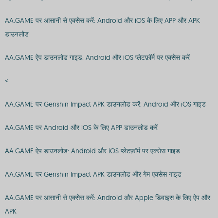
AA.GAME पर आसानी से एक्सेस करें: Android और iOS के लिए APP और APK
डाउनलोड
AA.GAME ऐप डाउनलोड गाइड: Android और iOS प्लेटफ़ॉर्म पर एक्सेस करें
<
AA.GAME पर Genshin Impact APK डाउनलोड करें: Android और iOS गाइड
AA.GAME पर Android और iOS के लिए APP डाउनलोड करें
AA.GAME ऐप डाउनलोड: Android और iOS प्लेटफ़ॉर्म पर एक्सेस गाइड
AA.GAME पर Genshin Impact APK डाउनलोड और गेम एक्सेस गाइड
AA.GAME पर आसानी से एक्सेस करें: Android और Apple डिवाइस के लिए ऐप और
APK