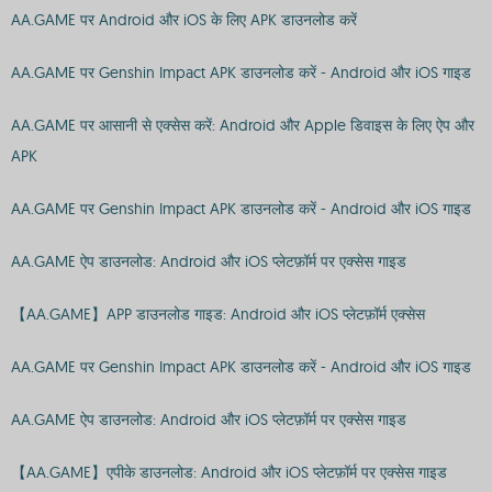
AA.GAME पर Android और iOS के लिए APK डाउनलोड करें
AA.GAME पर Genshin Impact APK डाउनलोड करें - Android और iOS गाइड
AA.GAME पर आसानी से एक्सेस करें: Android और Apple डिवाइस के लिए ऐप और
APK
AA.GAME पर Genshin Impact APK डाउनलोड करें - Android और iOS गाइड
AA.GAME ऐप डाउनलोड: Android और iOS प्लेटफ़ॉर्म पर एक्सेस गाइड
【AA.GAME】APP डाउनलोड गाइड: Android और iOS प्लेटफ़ॉर्म एक्सेस
AA.GAME पर Genshin Impact APK डाउनलोड करें - Android और iOS गाइड
AA.GAME ऐप डाउनलोड: Android और iOS प्लेटफ़ॉर्म पर एक्सेस गाइड
【AA.GAME】एपीके डाउनलोड: Android और iOS प्लेटफ़ॉर्म पर एक्सेस गाइड