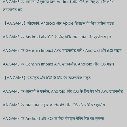
AA.GAME पर आसानी से एक्सेस करें: Android और iOS के लिए ऐप और APK
डाउनलोड करें
【AA.GAME】प्लेटफ़ॉर्म: Android और Apple डिवाइस के लिए एक्सेस गाइड
AA.GAME पर Android और iOS के लिए APK डाउनलोड और एक्सेस गाइड
AA.GAME पर Genshin Impact APK डाउनलोड करें - Android और iOS गाइड
AA.GAME पर Genshin Impact APK डाउनलोड: Android और iOS गाइड
【AA.GAME】एंड्रॉइड और iOS के लिए ऐप डाउनलोड गाइड
AA.GAME पर आसानी से एक्सेस: Android और iOS के लिए ऐप और APK डाउनलोड
AA.GAME ऐप डाउनलोड गाइड: Android और iOS प्लेटफॉर्म पर एक्सेस
AA.GAME पर Android और iOS के लिए मोबाइल गेमिंग ऐप्स का एक्सेस