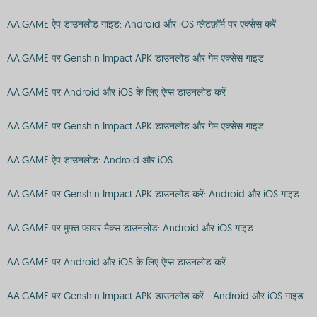
AA.GAME ऐप डाउनलोड गाइड: Android और iOS प्लेटफ़ॉर्म पर एक्सेस करें
AA.GAME पर Genshin Impact APK डाउनलोड और गेम एक्सेस गाइड
AA.GAME पर Android और iOS के लिए ऐप्स डाउनलोड करें
AA.GAME पर Genshin Impact APK डाउनलोड और गेम एक्सेस गाइड
AA.GAME ऐप डाउनलोड: Android और iOS
AA.GAME पर Genshin Impact APK डाउनलोड करें: Android और iOS गाइड
AA.GAME पर मुफ्त फायर मैक्स डाउनलोड: Android और iOS गाइड
AA.GAME पर Android और iOS के लिए ऐप्स डाउनलोड करें
AA.GAME पर Genshin Impact APK डाउनलोड करें - Android और iOS गाइड