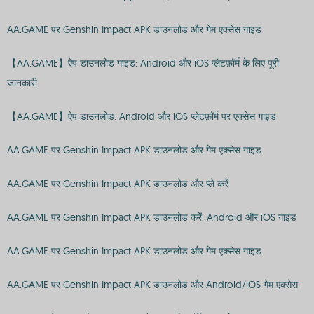
AA.GAME पर Genshin Impact APK डाउनलोड और गेम एक्सेस गाइड
【AA.GAME】ऐप डाउनलोड गाइड: Android और iOS प्लेटफ़ॉर्म के लिए पूरी
जानकारी
【AA.GAME】ऐप डाउनलोड: Android और iOS प्लेटफ़ॉर्म पर एक्सेस गाइड
AA.GAME पर Genshin Impact APK डाउनलोड और गेम एक्सेस गाइड
AA.GAME पर Genshin Impact APK डाउनलोड और प्ले करें
AA.GAME पर Genshin Impact APK डाउनलोड करें: Android और iOS गाइड
AA.GAME पर Genshin Impact APK डाउनलोड और गेम एक्सेस गाइड
AA.GAME पर Genshin Impact APK डाउनलोड और Android/iOS गेम एक्सेस