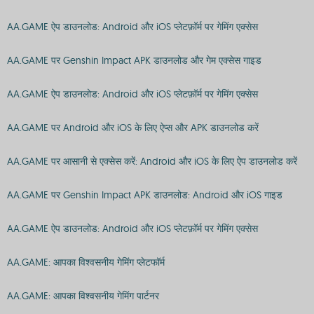
AA.GAME ऐप डाउनलोड: Android और iOS प्लेटफ़ॉर्म पर गेमिंग एक्सेस
AA.GAME पर Genshin Impact APK डाउनलोड और गेम एक्सेस गाइड
AA.GAME ऐप डाउनलोड: Android और iOS प्लेटफ़ॉर्म पर गेमिंग एक्सेस
AA.GAME पर Android और iOS के लिए ऐप्स और APK डाउनलोड करें
AA.GAME पर आसानी से एक्सेस करें: Android और iOS के लिए ऐप डाउनलोड करें
AA.GAME पर Genshin Impact APK डाउनलोड: Android और iOS गाइड
AA.GAME ऐप डाउनलोड: Android और iOS प्लेटफ़ॉर्म पर गेमिंग एक्सेस
AA.GAME: आपका विश्वसनीय गेमिंग प्लेटफॉर्म
AA.GAME: आपका विश्वसनीय गेमिंग पार्टनर