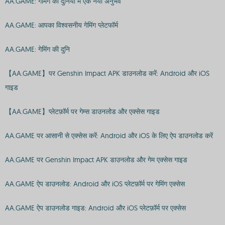
AA.GAME: गेमिंग की दुनिया में एक नया अनुभव
AA.GAME: आपका विश्वसनीय गेमिंग प्लेटफॉर्म
AA.GAME: गेमिंग की दुनि
【AA.GAME】पर Genshin Impact APK डाउनलोड करें: Android और iOS
गाइड
【AA.GAME】प्लेटफ़ॉर्म पर गेम्स डाउनलोड और एक्सेस गाइड
AA.GAME पर आसानी से एक्सेस करें: Android और iOS के लिए ऐप डाउनलोड करें
AA.GAME पर Genshin Impact APK डाउनलोड और गेम एक्सेस गाइड
AA.GAME ऐप डाउनलोड: Android और iOS प्लेटफ़ॉर्म पर गेमिंग एक्सेस
AA.GAME ऐप डाउनलोड गाइड: Android और iOS प्लेटफ़ॉर्म पर एक्सेस