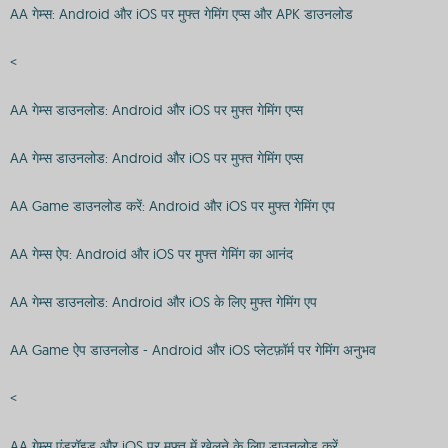
AA गेम्स: Android और iOS पर मुफ्त गेमिंग एप्स और APK डाउनलोड
<
AA गेम्स डाउनलोड: Android और iOS पर मुफ्त गेमिंग एप्स
AA गेम्स डाउनलोड: Android और iOS पर मुफ्त गेमिंग एप्स
AA Game डाउनलोड करें: Android और iOS पर मुफ्त गेमिंग एप
AA गेम्स ऐप: Android और iOS पर मुफ्त गेमिंग का आनंद
AA गेम्स डाउनलोड: Android और iOS के लिए मुफ्त गेमिंग एप
AA Game ऐप डाउनलोड - Android और iOS प्लेटफ़ॉर्म पर गेमिंग अनुभव
<
AA गेम्स एंड्रॉइड और iOS पर मुफ्त में खेलने के लिए डाउनलोड करें