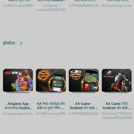
डाउनलोड करें
और iOS पर गेमिंग का
Android और iOS
Android और iOS
AAगेम्स:AndroidऔरiOSपरमुफ्तगेमिंगकाआनंदAAगेम्सऐप:AndroidऔरiOSपरमुफ्तगेमिंगकाआनंदAAगेम
AAGame-
AAगेम्सएंड्रॉइडऔरiOSपरमुफ्तमेंडाउनलोडकरें
AAGameApp:Androidऔर
नया अनुभव
गाइड
गाइड
AndroidऔरiOSपरमुफ्तडाउनलोडऔरएक्सेसगाइडAAGame:AndroidऔरiOSप
होमपेज
AAgame App
AA गेम्स: एंड्रॉइड और
AA Game -
AA Game 777:
डाउनलोड: Android
iOS पर मुफ्त गेमिंग का
Android और iOS के
Android और iOS के
और iOS के लिए गेमिंग
आनंद
लिए मुफ्त डाउनलोड
लिए ऐप डाउनलोड गाइड
AAgameApp:AndroidऔरiOSपरमुफ्तगेमडाउनलोडकरेंAAgameAppडाउनलोड:AndroidऔरiOSकेलिए
AAगेम्स:AndroidऔरiOSपरमुफ्तगेमिंगकाआनंदAAगेम्स:AndroidऔरiOSपरमुफ्
AAगेम्सएंड्रॉइडऔरiOSपरमुफ्तमेंडाउनलोडकरेंAAगे
AAGame777ऐपडाउनल
प्लेटफ़ॉर्म
AndroidऔरiOSप्लेटफ़ॉ