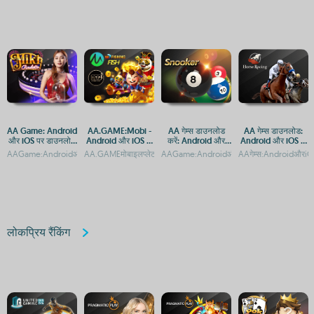
AA Game: Android
AA.GAME:Mobi -
AA गेम्स डाउनलोड
AA गेम्स डाउनलोड:
और iOS पर डाउनलोड
Android और iOS के
करें: Android और
Android और iOS के
और एक्सेस गाइड
लिए आसान एक्सेस और
iOS के लिए मुफ्त एपीके
लिए मुफ्त गेमिंग ऐप
AAGame:AndroidऔरiOSपरमुफ्तडाउनलोडAAGame:AndroidऔरiOSपरडाउनलोडऔरएक्सेसगाइड
AA.GAMEमोबाइलप्लेटफ़ॉर्म:AndroidऔरiOSपरगेमएक्सेसAA.GAMEमोबाइल
AAGame:AndroidऔAAगेम्सडाउनलोडकरें:Andro
AAगेम्स:AndroidऔरiOSपर
डाउनलोड
लोकप्रिय रैंकिंग