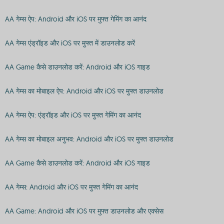
AA गेम्स ऐप: Android और iOS पर मुफ्त गेमिंग का आनंद
AA गेम्स एंड्रॉइड और iOS पर मुफ्त में डाउनलोड करें
AA Game कैसे डाउनलोड करें: Android और iOS गाइड
AA गेम्स का मोबाइल ऐप: Android और iOS पर मुफ्त डाउनलोड
AA गेम्स ऐप: एंड्रॉइड और iOS पर मुफ्त गेमिंग का आनंद
AA गेम्स का मोबाइल अनुभव: Android और iOS पर मुफ्त डाउनलोड
AA Game कैसे डाउनलोड करें: Android और iOS गाइड
AA गेम्स: Android और iOS पर मुफ्त गेमिंग का आनंद
AA Game: Android और iOS पर मुफ्त डाउनलोड और एक्सेस