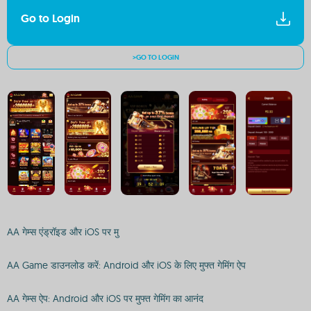
Go to Login
>GO TO LOGIN
AA गेम्स एंड्रॉइड और iOS पर मु
AA Game डाउनलोड करें: Android और iOS के लिए मुफ्त गेमिंग ऐप
AA गेम्स ऐप: Android और iOS पर मुफ्त गेमिंग का आनंद