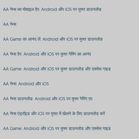
AA गेम्स का मोबाइल ऐप: Android और iOS पर मुफ्त डाउनलोड
AA गेम्स
AA Game का आनंद लें: Android और iOS पर मुफ्त डाउनलोड
AA गेम्स ऐप: Android और iOS पर मुफ्त गेमिंग का आनंद
AA Game: Android और iOS पर मुफ्त डाउनलोड और एक्सेस गाइड
AA गेम्स: Android और iOS
AA गेम्स डाउनलोड: Android और iOS पर मुफ्त गेमिंग एप
AA गेम्स एंड्रॉइड और iOS पर मुफ्त में खेलने के लिए डाउनलोड करें
AA Game: Android और iOS पर मुफ्त डाउनलोड और एक्सेस गाइड