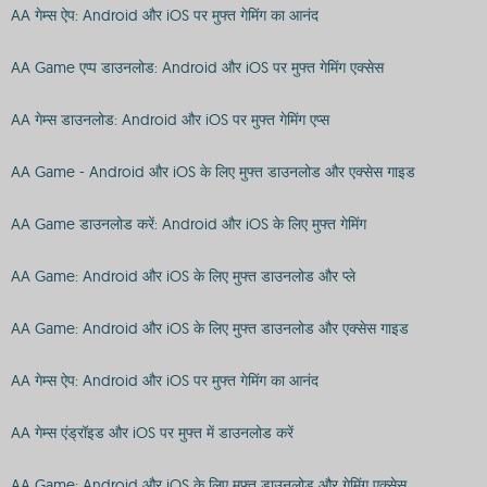
AA गेम्स ऐप: Android और iOS पर मुफ्त गेमिंग का आनंद
AA Game एप्प डाउनलोड: Android और iOS पर मुफ्त गेमिंग एक्सेस
AA गेम्स डाउनलोड: Android और iOS पर मुफ्त गेमिंग एप्स
AA Game - Android और iOS के लिए मुफ्त डाउनलोड और एक्सेस गाइड
AA Game डाउनलोड करें: Android और iOS के लिए मुफ्त गेमिंग
AA Game: Android और iOS के लिए मुफ्त डाउनलोड और प्ले
AA Game: Android और iOS के लिए मुफ्त डाउनलोड और एक्सेस गाइड
AA गेम्स ऐप: Android और iOS पर मुफ्त गेमिंग का आनंद
AA गेम्स एंड्रॉइड और iOS पर मुफ्त में डाउनलोड करें
AA Game: Android और iOS के लिए मुफ्त डाउनलोड और गेमिंग एक्सेस