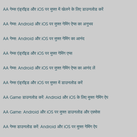
AA गेम्स एंड्रॉइड और iOS पर मुफ्त में खेलने के लिए डाउनलोड करें
AA गेम्स: Android और iOS पर मुफ्त गेमिंग ऐप्स का अनुभव
AA गेम्स: Android और iOS पर मुफ्त गेमिंग का आनंद
AA गेम्स एंड्रॉइड और iOS पर मुफ्त गेमिंग एप्स
AA गेम्स: Android और iOS पर मुफ्त गेमिंग ऐप्स का आनंद लें
AA गेम्स एंड्रॉइड और iOS पर मुफ्त में डाउनलोड करें
AA Game डाउनलोड करें: Android और iOS के लिए मुफ्त गेमिंग ऐप
AA Game: Android और iOS पर मुफ्त डाउनलोड और एक्सेस
AA गेम्स डाउनलोड करें: Android और iOS पर मुफ्त गेमिंग ऐप