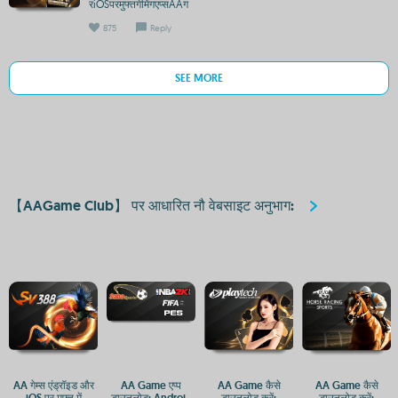
रiOSपरमुफ्तगेमिंगएप्सAAग
875
Reply
SEE MORE
【AAGame Club】 पर आधारित नौ वेबसाइट अनुभाग:
AA गेम्स एंड्रॉइड और
AA Game एप्प
AA Game कैसे
AA Game कैसे
iOS पर मुफ्त में
डाउनलोड: Android
डाउनलोड करें:
डाउनलोड करें: