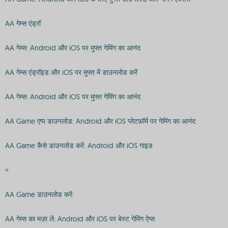
AA गेम्स एंड्रॉ
AA गेम्स: Android और iOS पर मुफ्त गेमिंग का आनंद
AA गेम्स एंड्रॉइड और iOS पर मुफ्त में डाउनलोड करें
AA गेम्स: Android और iOS पर मुफ्त गेमिंग का आनंद
AA Game एप्प डाउनलोड: Android और iOS प्लेटफ़ॉर्म पर गेमिंग का आनंद
AA Game कैसे डाउनलोड करें: Android और iOS गाइड
<
AA Game डाउनलोड करें:
AA गेम्स का मज़ा लें: Android और iOS पर बेस्ट गेमिंग ऐप्स