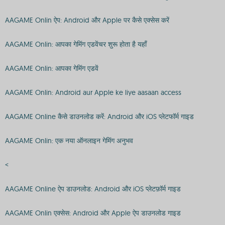
AAGAME Onlin ऐप: Android और Apple पर कैसे एक्सेस करें
AAGAME Onlin: आपका गेमिंग एडवेंचर शुरू होता है यहाँ
AAGAME Onlin: आपका गेमिंग एडवें
AAGAME Onlin: Android aur Apple ke liye aasaan access
AAGAME Online कैसे डाउनलोड करें: Android और iOS प्लेटफॉर्म गाइड
AAGAME Onlin: एक नया ऑनलाइन गेमिंग अनुभव
<
AAGAME Online ऐप डाउनलोड: Android और iOS प्लेटफ़ॉर्म गाइड
AAGAME Onlin एक्सेस: Android और Apple ऐप डाउनलोड गाइड