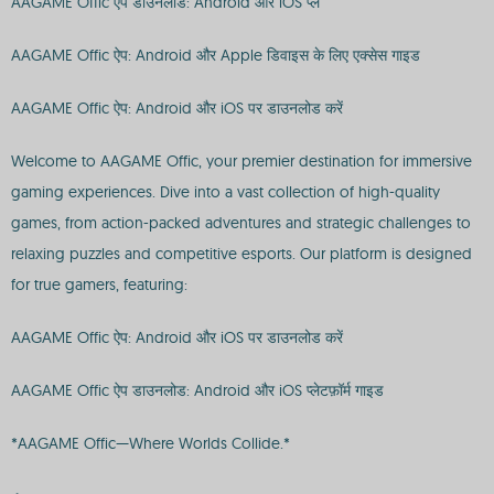
AAGAME Offic ऐप डाउनलोड: Android और iOS प्ल
AAGAME Offic ऐप: Android और Apple डिवाइस के लिए एक्सेस गाइड
AAGAME Offic ऐप: Android और iOS पर डाउनलोड करें
Welcome to AAGAME Offic, your premier destination for immersive
gaming experiences. Dive into a vast collection of high-quality
games, from action-packed adventures and strategic challenges to
relaxing puzzles and competitive esports. Our platform is designed
for true gamers, featuring:
AAGAME Offic ऐप: Android और iOS पर डाउनलोड करें
AAGAME Offic ऐप डाउनलोड: Android और iOS प्लेटफ़ॉर्म गाइड
*AAGAME Offic—Where Worlds Collide.*