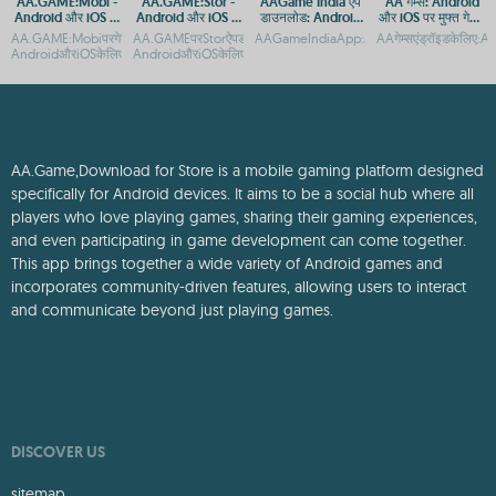
AA.GAME:Mobi -
AA.GAME:Stor -
AAGame India ऐप
AA गेम्स: Android
Android और iOS के
Android और iOS के
डाउनलोड: Android
और iOS पर मुफ्त गेमिंग
लिए आसान एक्सेस और
लिए मुफ्त ऐप डाउनलोड
और iOS प्लेटफ़ॉर्म पर
एप्स
AA.GAME:Mobiपरगेमिंगऐप्सडाउनलोडकरें-
AA.GAMEपरStorऐपडाउनलोडकरें:AndroidऔरiOSकेलिएमुफ्तएक्सेसAA.
AAGameIndiaApp:AndroidऔरiOSपरडाउनलोड
AAगेम्सएंड्रॉइडकेल
डाउनलोड
करें
एक्सेस
AndroidऔरiOSकेलिएएक्सेसAA.GAME:Mobiपरगेमिंगएप्सऔरAPK
AndroidऔरiOSकेलिएमुफ
AA.Game,Download for Store is a mobile gaming platform designed
specifically for Android devices. It aims to be a social hub where all
players who love playing games, sharing their gaming experiences,
and even participating in game development can come together.
This app brings together a wide variety of Android games and
incorporates community-driven features, allowing users to interact
and communicate beyond just playing games.
DISCOVER US
sitemap