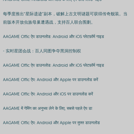
每季度推出“星际遗迹”副本，破解上古文明谜题可获得传奇舰装。当
前版本开放虫族母巢遭遇战，支持百人联合围剿。
AAGAME Offic ऐप डाउनलोड: Android और iOS प्लेटफ़ॉर्म गाइड
- 实时星团会战：百人同图争夺黑洞控制权
AAGAME Offic ऐप डाउनलोड: Android और iOS प्लेटफ़ॉर्म गाइड
AAGAME Offic ऐप: Android और Apple पर डाउनलोड करें
AAGAME Offic ऐप: Android और iOS पर डाउनलोड करें
AAGAME में गेमिंग का अनुभव लेने के लिए, सबसे पहले ऐप डा
AAGAME Offic ऐप: Android और Apple पर मुफ्त डाउनलोड