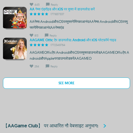
445
Reply
AA गेम्स एंड्रॉइड और iOS पर मुफ्त में डाउनलोड करें
1771837337
AAगेम्स:AndroidऔरiOSपरमुफ्तगेमिंगकाआनंदAAगेम्स:AndroidऔरiOSपरमु
फ्तगेमिंगकाआनंदAAगेम्सएंड
813
Reply
AAGAME Offic ऐप डाउनलोड: Android और iOS प्लेटफ़ॉर्म गाइड
1772349764
AAGAMEOfficऐप:AndroidऔरiOSपरमुफ्तडाउनलोडAAGAMEOfficऐप:A
ndroidऔरAppleपरडाउनलोडकरेंAAGAMEO
264
Reply
SEE MORE
【AAGame Club】 पर आधारित नौ वेबसाइट अनुभाग: