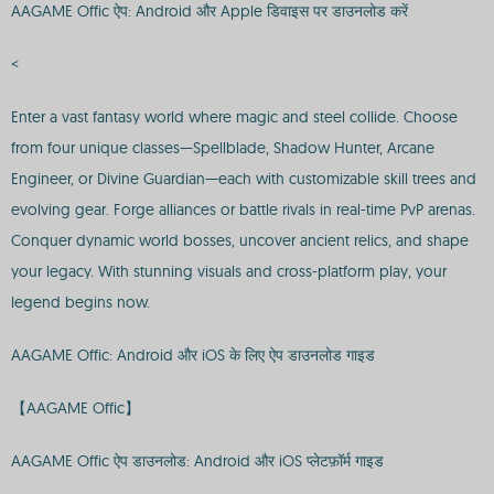
AAGAME Offic ऐप: Android और Apple डिवाइस पर डाउनलोड करें
<
Enter a vast fantasy world where magic and steel collide. Choose
from four unique classes—Spellblade, Shadow Hunter, Arcane
Engineer, or Divine Guardian—each with customizable skill trees and
evolving gear. Forge alliances or battle rivals in real-time PvP arenas.
Conquer dynamic world bosses, uncover ancient relics, and shape
your legacy. With stunning visuals and cross-platform play, your
legend begins now.
AAGAME Offic: Android और iOS के लिए ऐप डाउनलोड गाइड
【AAGAME Offic】
AAGAME Offic ऐप डाउनलोड: Android और iOS प्लेटफ़ॉर्म गाइड