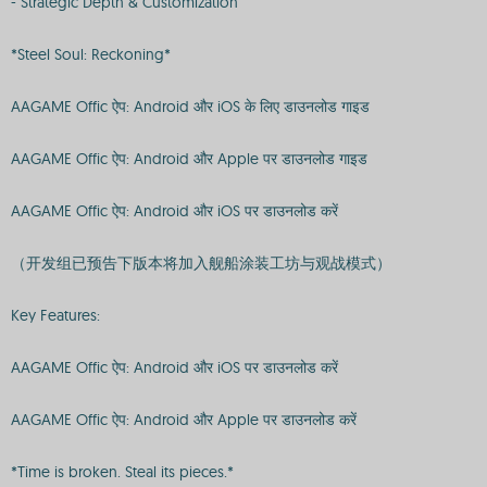
- Strategic Depth & Customization
*Steel Soul: Reckoning*
AAGAME Offic ऐप: Android और iOS के लिए डाउनलोड गाइड
AAGAME Offic ऐप: Android और Apple पर डाउनलोड गाइड
AAGAME Offic ऐप: Android और iOS पर डाउनलोड करें
（开发组已预告下版本将加入舰船涂装工坊与观战模式）
Key Features:
AAGAME Offic ऐप: Android और iOS पर डाउनलोड करें
AAGAME Offic ऐप: Android और Apple पर डाउनलोड करें
*Time is broken. Steal its pieces.*