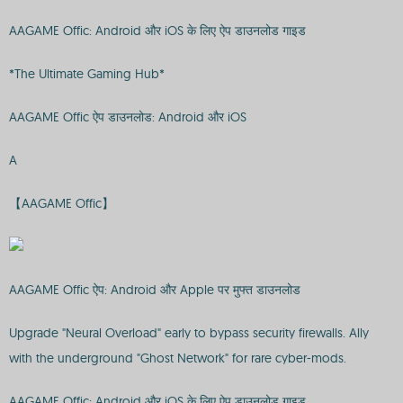
AAGAME Offic: Android और iOS के लिए ऐप डाउनलोड गाइड
*The Ultimate Gaming Hub*
AAGAME Offic ऐप डाउनलोड: Android और iOS
A
【AAGAME Offic】
AAGAME Offic ऐप: Android और Apple पर मुफ्त डाउनलोड
Upgrade "Neural Overload" early to bypass security firewalls. Ally
with the underground "Ghost Network" for rare cyber-mods.
AAGAME Offic: Android और iOS के लिए ऐप डाउनलोड गाइड