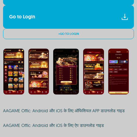
Go to Login
>GO TO LOGIN
AAGAME Offic: Android और iOS के लिए ऑफिशियल APP डाउनलोड गाइड
AAGAME Offic: Android और iOS के लिए ऐप डाउनलोड गाइड