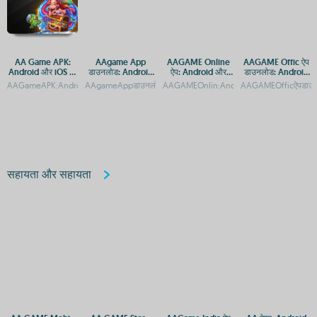
AA Game APK:
AAgame App
AAGAME Online
AAGAME Offic ऐप
Android और iOS पर
डाउनलोड: Android
ऐप: Android और
डाउनलोड: Android
डाउनलोड करें
और iOS के लिए गेमिंग
Apple पर डाउनलोड
और iOS प्लेटफ़ॉर्म
AAGameAPK:AndroidऔरiOSपरडाउनलोडऔरएक्सेसगाइडAAGame:AndroidAPKडाउनलोडऔर
AAgameAppडाउनलोड:AndroidऔरiOSकेलिएमुफ्तगेमिंगप्लेटफॉर्मAA
AAGAMEOnlin:AndroidऔरAppleकेलिएएक्स
AAGAMEOfficऐपडाउनल
प्लेटफ़ॉर्म
करें
गाइड
सहायता और सहायता