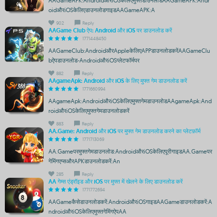
AAGameAPK:AndroidऔरiOSकेलिएमुफ्तडाउनलोडAAGameAPK:Andr
oidऔरiOSकेलिएडाउनलोडगाइडAAGameAPK:A
902
Reply
AAGame Club ऐप: Android और iOS पर डाउनलोड करें
1771448450
AAGameClub:AndroidऔरAppleकेलिएAPPडाउनलोडकरेंAAGameClu
bऐपडाउनलोड-AndroidऔरiOSप्लेटफॉर्मपर
882
Reply
AAgameApk: Android और iOS के लिए मुफ्त गेम डाउनलोड करें
1771660994
AAgameApk:AndroidऔरiOSकेलिएमुफ्तगेमडाउनलोडAAgameApk:And
roidऔरiOSकेलिएमुफ्तगेमडाउनलोडकरें
883
Reply
AA.Game: Android और iOS पर मुफ्त गेम डाउनलोड करने का प्लेटफ़ॉर्म
1771713069
AA.Gameपरमुफ्तगेमडाउनलोड:AndroidऔरiOSकेलिएपूरीगाइडAA.Gameपर
गेमिंगएप्सऔरAPKडाउनलोडकरें:An
285
Reply
AA गेम्स एंड्रॉइड और iOS पर मुफ्त में खेलने के लिए डाउनलोड करें
1771772694
AAGameकैसेडाउनलोडकरें:AndroidऔरiOSगाइडAAGameडाउनलोडकरें:A
ndroidऔरiOSकेलिएमुफ्तगेमिंगऐपAA